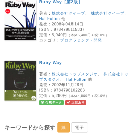
Ruby Way［第2版］
著者：
株式会社クイープ
、
株式会社クイープ
、
Hal Fulton
他
発売：
2008年04月14日
ISBN：
9784798115337
定価：
5,940円
（本体5,400円＋税10%）
カテゴリ：
プログラミング・開発
Ruby Way
著者：
株式会社トップスタジオ
、
株式会社トッ
プスタジオ
、
Hal Fulton
他
発売：
2002年11月28日
ISBN：
9784798102283
定価：
5,280円
（本体4,800円＋税10%）
付属データ
正誤あり
キーワードから探す
紙
電子