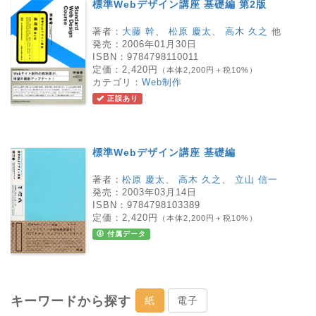
標準Webデザイン講座 基礎編 第2版
著者：
大藤 幹
、
松原 慶太
、
高木 久之
他
発売：
2006年01月30日
ISBN：
9784798110011
定価：
2,420円
（本体2,200円＋税10%）
カテゴリ：
Web制作
正誤あり
標準Webデザイン講座 基礎編
著者：
松原 慶太
、
高木 久之
、
立山 信一
発売：
2003年03月14日
ISBN：
9784798103389
定価：
2,420円
（本体2,200円＋税10%）
付属データ
キーワードから探す
紙
電子