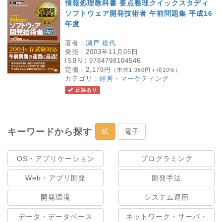
情報処理教科書 要点整理クイックスタディ
ソフトウェア開発技術者 午前問題集 平成16
年度
著者：
瀬戸 稔代
発売：
2003年11月05日
ISBN：
9784798104546
定価：
2,178円
（本体1,980円＋税10%）
カテゴリ：
経営・マーケティング
正誤あり
キーワードから探す
紙
電子
OS・アプリケーション
プログラミング
Web・アプリ開発
開発手法
開発環境
システム運用
データ・データベース
ネットワーク・サーバ・