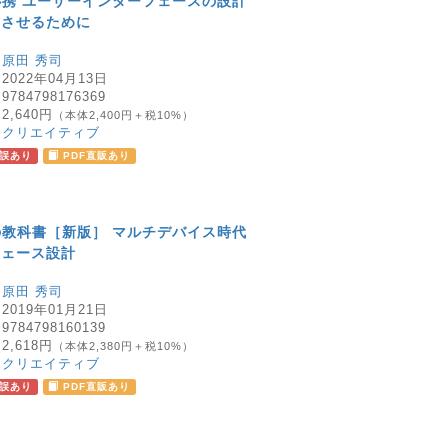
必携 ユーザーインターフェースの設計
功させるために
：
原田 秀司
：
2022年04月13日
：
9784798176369
：
2,640円
（本体2,400円＋税10%）
：
クリエイティブ
誤あり
PDF直販あり
の教科書［新版］ マルチデバイス時代
フェース設計
：
原田 秀司
：
2019年01月21日
：
9784798160139
：
2,618円
（本体2,380円＋税10%）
：
クリエイティブ
誤あり
PDF直販あり