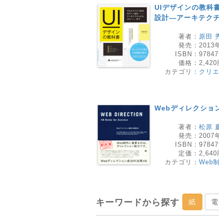
UIデザインの教科
設計―アーキテクチ
著者：
原田 
発売：
2013
ISBN：
97847
価格：
2,42
カテゴリ：
クリ
Webディレクショ
著者：
松原 
発売：
2007
ISBN：
97847
定価：
2,64
カテゴリ：
Web
キーワードから探す
紙
電