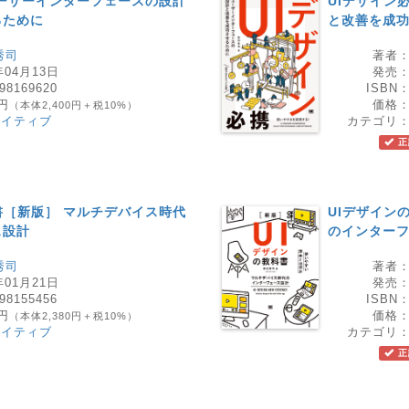
ユーザーインターフェースの設計
UIデザイン
るために
と改善を成
秀司
著者
年04月13日
発売
98169620
ISBN
0円
価格
（本体2,400円＋税10%）
エイティブ
カテゴリ
正
書［新版］ マルチデバイス時代
UIデザイン
ス設計
のインター
秀司
著者
年01月21日
発売
98155456
ISBN
8円
価格
（本体2,380円＋税10%）
エイティブ
カテゴリ
正