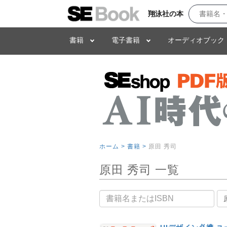
翔泳社の本
書籍
電子書籍
オーディオブック
ホーム >
書籍 >
原田 秀司
原田 秀司 一覧
書籍名