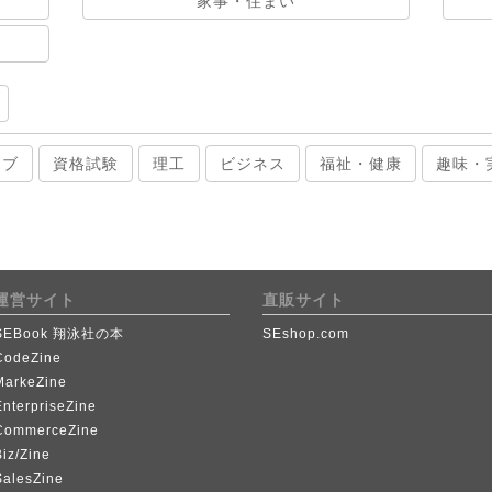
家事・住まい
ィブ
資格試験
理工
ビジネス
福祉・健康
趣味・
運営サイト
直販サイト
SEBook 翔泳社の本
SEshop.com
CodeZine
MarkeZine
EnterpriseZine
CommerceZine
iz/Zine
SalesZine