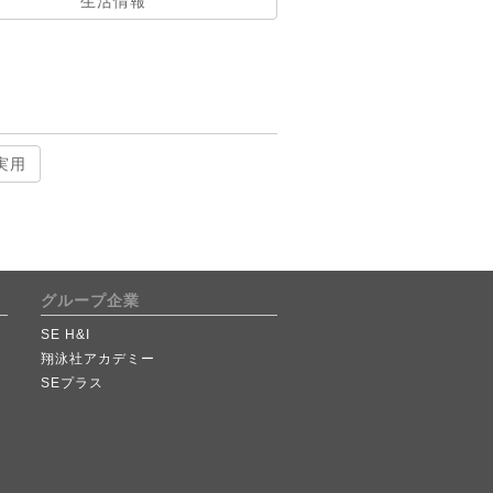
生活情報
実用
グループ企業
SE H&I
翔泳社アカデミー
SEプラス