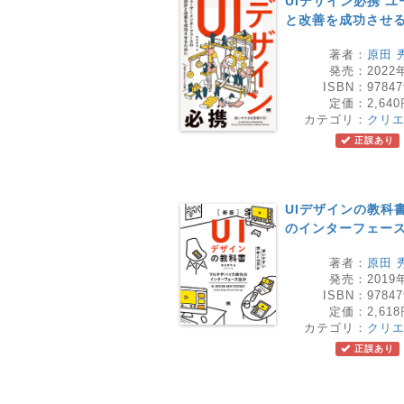
UIデザイン必携 
と改善を成功させ
著者：
原田 
発売：
2022
ISBN：
97847
定価：
2,64
カテゴリ：
クリ
正誤あり
UIデザインの教科
のインターフェー
著者：
原田 
発売：
2019
ISBN：
97847
定価：
2,61
カテゴリ：
クリ
正誤あり