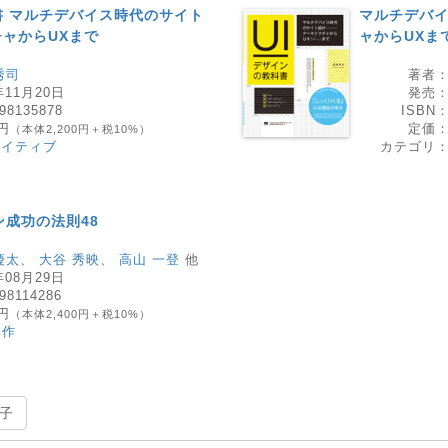
書 マルチデバイス時代のサイト
マルチデバ
ャからUXまで
ャからUXま
秀司
著者
年11月20日
発売
98135878
ISBN
0円
定価
（本体2,200円＋税10%）
エイティブ
カテゴリ
ン成功の法則48
慶太
、
大谷 秀映
、
高山 一登
他
年08月29日
98114286
0円
（本体2,400円＋税10%）
制作
子