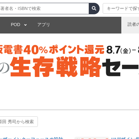
キーワードで探
読者
POD
アプリ
原田 秀司から検索