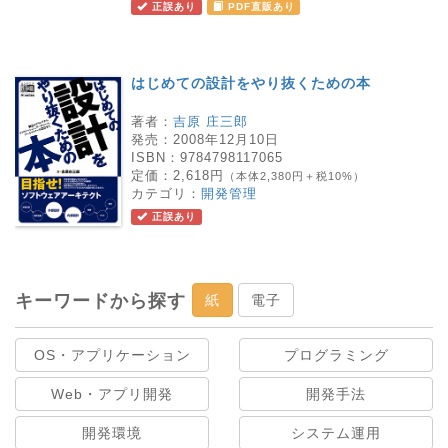
正誤あり
PDF直販あり
はじめての設計をやり抜くための本
著者：
吉原 庄三郎
発売：
2008年12月10日
ISBN：
9784798117065
定価：
2,618円
（本体2,380円＋税10%）
カテゴリ：
開発管理
正誤あり
キーワードから探す
紙
電子
OS・アプリケーション
プログラミング
Web・アプリ開発
開発手法
開発環境
システム運用