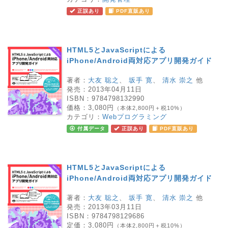
正誤あり
PDF直販あり
HTML5とJavaScriptによる
iPhone/Android両対応アプリ開発ガイド
著者：
大友 聡之
、
坂手 寛
、
清水 崇之
他
発売：
2013年04月11日
ISBN：
9784798132990
価格：
3,080円
（本体2,800円＋税10%）
カテゴリ：
Webプログラミング
付属データ
正誤あり
PDF直販あり
HTML5とJavaScriptによる
iPhone/Android両対応アプリ開発ガイド
著者：
大友 聡之
、
坂手 寛
、
清水 崇之
他
発売：
2013年03月11日
ISBN：
9784798129686
定価：
3,080円
（本体2,800円＋税10%）