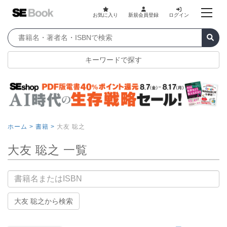
お気に入り
新規会員登録
ログイン
キーワードで探す
ホーム >
書籍 >
大友 聡之
大友 聡之 一覧
書籍名
大友 聡之から検索