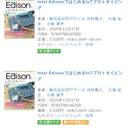
Intel EdisonではじめるIoTプロトタイピン
グ
著者：
株式会社NTTデータ 河村雅人
、
大塚 紘
史
、
小島 康平
発売：
2015年12月17日
ISBN：
9784798143392
定価：
3,520円
（本体3,200円＋税10%）
カテゴリ：
ハードウェア・自作
付属データ
Intel EdisonではじめるIoTプロトタイピン
グ
著者：
株式会社NTTデータ 河村雅人
、
大塚 紘
史
、
小島 康平
発売：
2015年12月17日
ISBN：
9784798145259
価格：
3,520円
（本体3,200円＋税10%）
カテゴリ：
ハードウェア・自作
付属データ
PDF直販あり