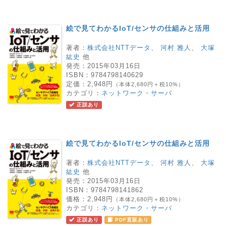
絵で見てわかるIoT/センサの仕組みと活用
著者：
株式会社NTTデータ
、
河村 雅人
、
大塚
紘史
他
発売：
2015年03月16日
ISBN：
9784798140629
定価：
2,948円
（本体2,680円＋税10%）
カテゴリ：
ネットワーク・サーバ
正誤あり
絵で見てわかるIoT/センサの仕組みと活用
著者：
株式会社NTTデータ
、
河村 雅人
、
大塚
紘史
他
発売：
2015年03月16日
ISBN：
9784798141862
価格：
2,948円
（本体2,680円＋税10%）
カテゴリ：
ネットワーク・サーバ
正誤あり
PDF直販あり