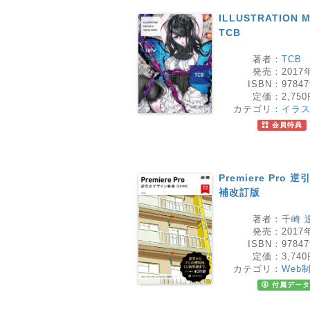
ILLUSTRATION 
TCB
著者：
TCB
発売：
2017
ISBN：
97847
定価：
2,75
カテゴリ：
イラ
会員特典
Premiere Pr
補改訂版
著者：
千崎 
発売：
2017
ISBN：
97847
定価：
3,74
カテゴリ：
Web
付属データ