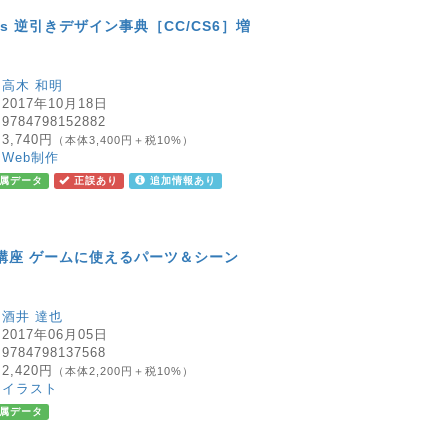
fects 逆引きデザイン事典［CC/CS6］増
：
高木 和明
：
2017年10月18日
：
9784798152882
：
3,740円
（本体3,400円＋税10%）
：
Web制作
属データ
正誤あり
追加情報あり
講座 ゲームに使えるパーツ＆シーン
：
酒井 達也
：
2017年06月05日
：
9784798137568
：
2,420円
（本体2,200円＋税10%）
：
イラスト
属データ