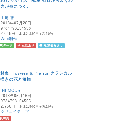
CSS3しっかり入門教室 ゼロからよくわ
る力が身につく。
：
山崎 響
：
2018年07月20日
：
9784798154558
：
2,618円
（本体2,380円＋税10%）
：
Web制作
属データ
正誤あり
追加情報あり
 Flowers & Plants クラシカル
手描きの花と植物
：
INEMOUSE
：
2018年05月16日
：
9784798154565
：
2,750円
（本体2,500円＋税10%）
：
クリエイティブ
員特典