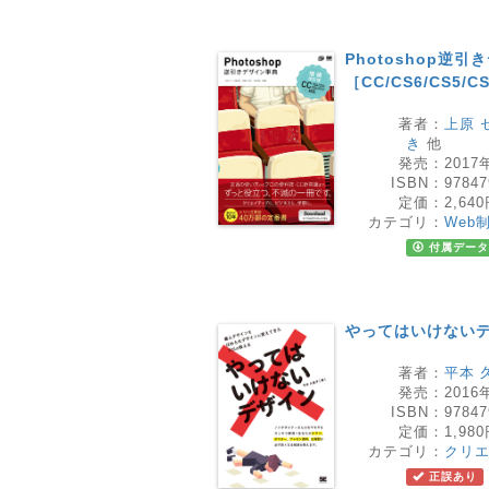
Photoshop逆
［CC/CS6/CS5/
著者：
上原 
き
他
発売：
2017
ISBN：
97847
定価：
2,64
カテゴリ：
Web
付属データ
やってはいけない
著者：
平本 
発売：
2016
ISBN：
97847
定価：
1,98
カテゴリ：
クリ
正誤あり