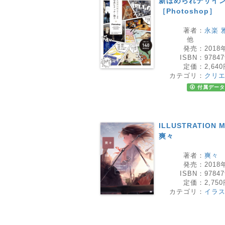
新ほめられデザイン
［Photoshop］
著者：
永楽 
他
発売：
2018
ISBN：
97847
定価：
2,64
カテゴリ：
クリ
付属データ
ILLUSTRATION 
爽々
著者：
爽々
発売：
2018
ISBN：
97847
定価：
2,75
カテゴリ：
イラ