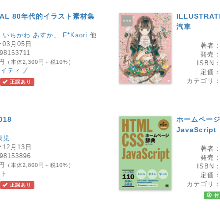
ERIAL 80年代的イラスト素材集
ILLUSTRAT
汽車
、
いちかわ あすか
、
F*Kaori
他
年03月05日
著者
98153711
発売
0円
（本体2,300円＋税10%）
ISBN
エイティブ
定価
カテゴリ
正誤あり
018
ホームページ辞
JavaScript
康児
年12月13日
著者
98153896
発売
0円
（本体2,800円＋税10%）
ISBN
スト
定価
カテゴリ
正誤あり
付