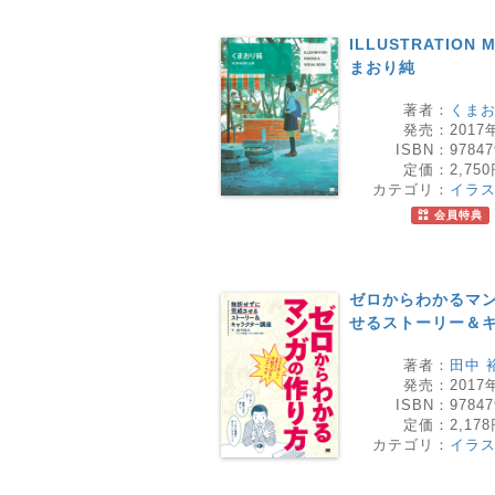
ILLUSTRATION 
まおり純
著者：
くまお
発売：
2017
ISBN：
97847
定価：
2,75
カテゴリ：
イラ
会員特典
ゼロからわかるマン
せるストーリー＆
著者：
田中 
発売：
2017
ISBN：
97847
定価：
2,17
カテゴリ：
イラ