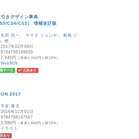
tor逆引きデザイン事典
CS5/CS4/CS3］ 増補改訂版
：
生田 信一
、
ヤマダ ジュンヤ
、
柘植 ヒ
ン
他
：
2017年02月09日
：
9784798149820
：
2,640円
（本体2,400円＋税10%）
：
Web制作
属データ
正誤あり
ION 2017
：
平泉 康児
：
2016年12月01日
：
9784798147567
：
3,080円
（本体2,800円＋税10%）
：
イラスト
誤あり