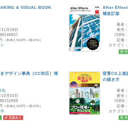
MAKING & VISUAL BOOK
After Ef
補改訂版
著者
年11月16日
発売
98149837
ISBN
0円
定価
（本体2,500円＋税10%）
スト
カテゴリ
付
o 逆引きデザイン事典［CC対応］増
背景CG上達
の描き方
達也
著者
年10月02日
発売
98152899
ISBN
0円
定価
（本体3,400円＋税10%）
制作
カテゴリ
正誤あり
付