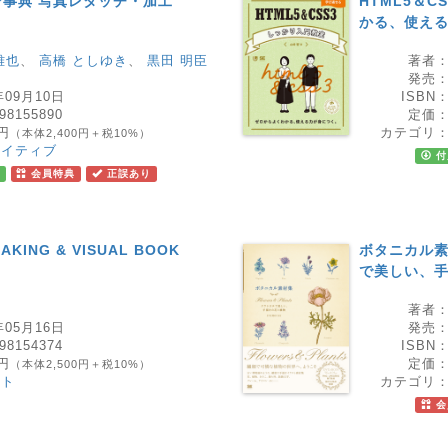
事典 写真レタッチ・加工
HTML5＆
かる、使え
雅也
、
高橋 としゆき
、
黒田 明臣
著者
発売
年09月10日
ISBN
98155890
定価
0円
カテゴリ
（本体2,400円＋税10%）
エイティブ
付
会員特典
正誤あり
MAKING & VISUAL BOOK
ボタニカル素材集
で美しい、
著者
年05月16日
発売
98154374
ISBN
0円
定価
（本体2,500円＋税10%）
スト
カテゴリ
会