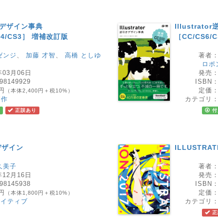
引きデザイン事典
Illustra
CS4/CS3］ 増補改訂版
［CC/CS6/
ゼンジ
、
加藤 才智
、
高橋 としゆ
著者
ロポ
年03月06日
発売
98149929
ISBN
0円
定価
（本体2,400円＋税10%）
制作
カテゴリ
正誤あり
付
デザイン
ILLUSTRAT
久美子
著者
年12月16日
発売
98145938
ISBN
0円
定価
（本体1,800円＋税10%）
エイティブ
カテゴリ
正