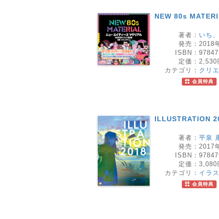
NEW 80s MAT
著者：
いち
発売：
2018
ISBN：
97847
定価：
2,53
カテゴリ：
クリ
会員特典
ILLUSTRATION 2
著者：
平泉 
発売：
2017
ISBN：
97847
定価：
3,08
カテゴリ：
イラ
会員特典