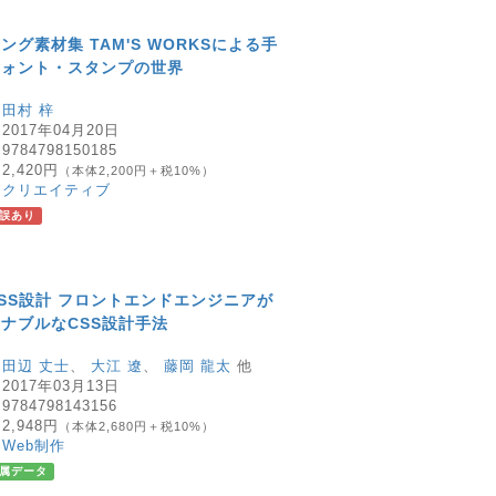
グ素材集 TAM'S WORKSによる手
フォント・スタンプの世界
：
田村 梓
：
2017年04月20日
：
9784798150185
：
2,420円
（本体2,200円＋税10%）
：
クリエイティブ
誤あり
SS設計 フロントエンドエンジニアが
ナブルなCSS設計手法
：
田辺 丈士
、
大江 遼
、
藤岡 龍太
他
：
2017年03月13日
：
9784798143156
：
2,948円
（本体2,680円＋税10%）
：
Web制作
属データ