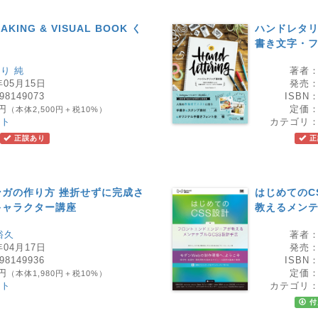
MAKING & VISUAL BOOK く
ハンドレタリン
書き文字・
り 純
著者
年05月15日
発売
98149073
ISBN
0円
定価
（本体2,500円＋税10%）
スト
カテゴリ
正誤あり
正
ガの作り方 挫折せずに完成さ
はじめてのC
キャラクター講座
教えるメンテ
裕久
著者
年04月17日
発売
98149936
ISBN
8円
定価
（本体1,980円＋税10%）
スト
カテゴリ
付