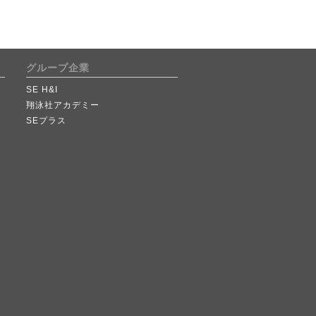
グループ企業
SE H&I
翔泳社アカデミー
SEプラス