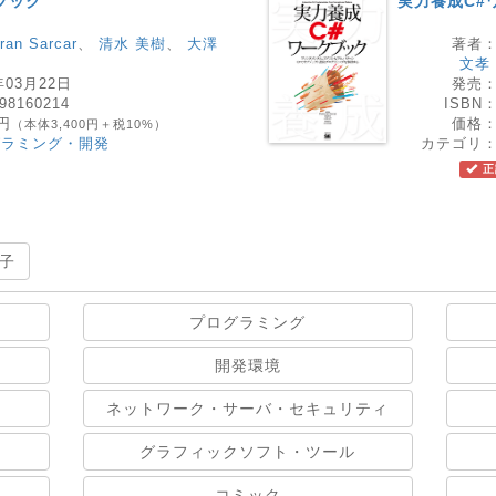
ブック
実力養成C#
ran Sarcar
、
清水 美樹
、
大澤
著者
文孝
年03月22日
発売
98160214
ISBN
0円
価格
（本体3,400円＋税10%）
グラミング・開発
カテゴリ
正
子
プログラミング
開発環境
ネットワーク・サーバ・セキュリティ
グラフィックソフト・ツール
コミック