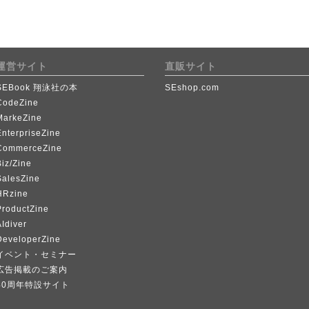
運営サイト
直販サイト
SEBook 翔泳社の本
SEshop.com
CodeZine
MarkeZine
EnterpriseZine
CommerceZine
iz/Zine
SalesZine
HRzine
ProductZine
Idiver
DeveloperZine
イベント・セミナー
広告掲載のご案内
40周年特設サイト