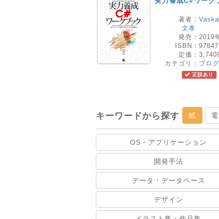
実力養成C#ワーク
著者：
Vaska
文孝
発売：
2019
ISBN：
97847
定価：
3,74
カテゴリ：
プロ
正誤あり
キーワードから探す
紙
電
OS・アプリケーション
開発手法
データ・データベース
デザイン
イラスト集・作品集