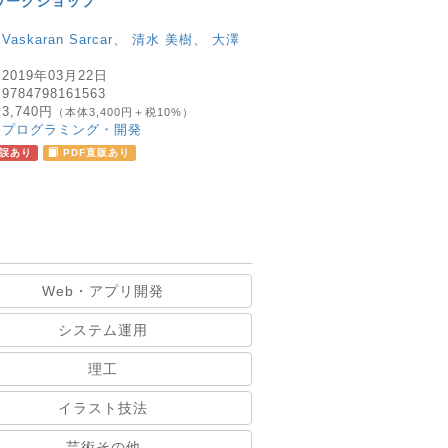
ワークショップ
：
Vaskaran Sarcar
、
清水 美樹
、
大澤
：
2019年03月22日
：
9784798161563
：
3,740円
（本体3,400円＋税10%）
：
プログラミング・開発
誤あり
PDF直販あり
Web・アプリ開発
システム運用
理工
イラスト技法
芸術その他