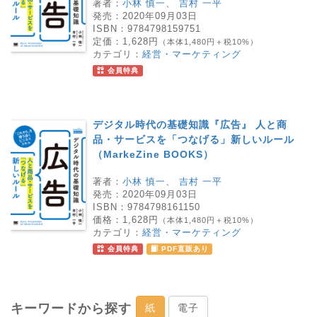
著者：
小林 慎一
、
吉村 一平
発売：
2020年09月03日
ISBN：
9784798159751
定価：
1,628円
（本体1,480円＋税10%）
カテゴリ：
経営・マーケティング
会員特典
デジタル時代の基礎知識『広告』 人と商
品・サービスを「つなげる」新しいルール
（MarkeZine BOOKS）
著者：
小林 慎一
、
吉村 一平
発売：
2020年09月03日
ISBN：
9784798161150
価格：
1,628円
（本体1,480円＋税10%）
カテゴリ：
経営・マーケティング
会員特典
PDF直販あり
キーワードから探す
紙
電子