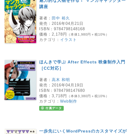
魅力的な人物を作る！ マンガキャラクター
講座
著者：
田中 裕久
発売：
2016年04月21日
ISBN：
9784798148168
価格：
2,178円
（本体1,980円＋税10%）
カテゴリ：
イラスト
ほんきで学ぶ After Effects 映像制作入門
［CC対応］
著者：
高木 和明
発売：
2016年04月19日
ISBN：
9784798147680
価格：
3,718円
（本体3,380円＋税10%）
カテゴリ：
Web制作
付属データ
一歩先にいくWordPressのカスタマイズが