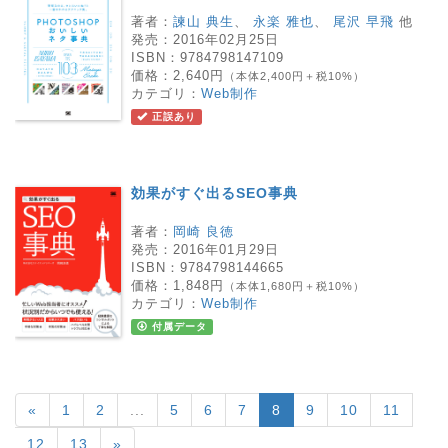
著者：
諫山 典生
、
永楽 雅也
、
尾沢 早飛
他
発売：
2016年02月25日
ISBN：
9784798147109
価格：
2,640円
（本体2,400円＋税10%）
カテゴリ：
Web制作
正誤あり
効果がすぐ出るSEO事典
著者：
岡崎 良徳
発売：
2016年01月29日
ISBN：
9784798144665
価格：
1,848円
（本体1,680円＋税10%）
カテゴリ：
Web制作
付属データ
«
1
2
...
5
6
7
8
9
10
11
12
13
»