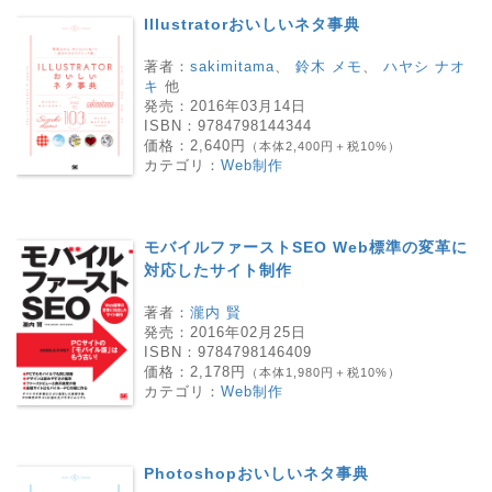
Illustratorおいしいネタ事典
著者：
sakimitama
、
鈴木 メモ
、
ハヤシ ナオ
キ
他
発売：
2016年03月14日
ISBN：
9784798144344
価格：
2,640円
（本体2,400円＋税10%）
カテゴリ：
Web制作
モバイルファーストSEO Web標準の変革に
対応したサイト制作
著者：
瀧内 賢
発売：
2016年02月25日
ISBN：
9784798146409
価格：
2,178円
（本体1,980円＋税10%）
カテゴリ：
Web制作
Photoshopおいしいネタ事典