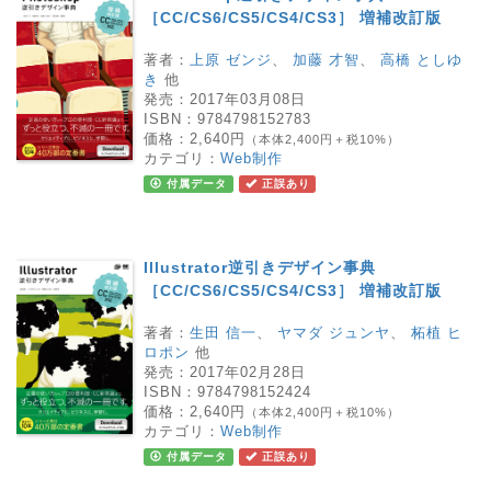
［CC/CS6/CS5/CS4/CS3］ 増補改訂版
著者：
上原 ゼンジ
、
加藤 才智
、
高橋 としゆ
き
他
発売：
2017年03月08日
ISBN：
9784798152783
価格：
2,640円
（本体2,400円＋税10%）
カテゴリ：
Web制作
付属データ
正誤あり
Illustrator逆引きデザイン事典
［CC/CS6/CS5/CS4/CS3］ 増補改訂版
著者：
生田 信一
、
ヤマダ ジュンヤ
、
柘植 ヒ
ロポン
他
発売：
2017年02月28日
ISBN：
9784798152424
価格：
2,640円
（本体2,400円＋税10%）
カテゴリ：
Web制作
付属データ
正誤あり