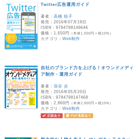
Twitter広告運用ガイド
著者：
高橋 暁子
発売：
2016年07月19日
ISBN：
9784798149646
価格：
1,650円
（本体1,500円＋税10%）
カテゴリ：
Web制作
自社のブランド力を上げる！オウンドメディ
ア制作・運用ガイド
著者：
深谷 歩
発売：
2016年05月20日
ISBN：
9784798147468
価格：
2,860円
（本体2,600円＋税10%）
カテゴリ：
Web制作
正誤あり
PDF直販あり