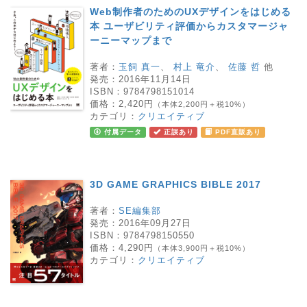
Web制作者のためのUXデザインをはじめる
本 ユーザビリティ評価からカスタマージャ
ーニーマップまで
著者：
玉飼 真一
、
村上 竜介
、
佐藤 哲
他
発売：
2016年11月14日
ISBN：
9784798151014
価格：
2,420円
（本体2,200円＋税10%）
カテゴリ：
クリエイティブ
付属データ
正誤あり
PDF直販あり
3D GAME GRAPHICS BIBLE 2017
著者：
SE編集部
発売：
2016年09月27日
ISBN：
9784798150550
価格：
4,290円
（本体3,900円＋税10%）
カテゴリ：
クリエイティブ