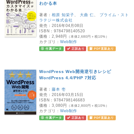
わかる本
著者：
相原 知栄子
、
大曲 仁
、
プライム・スト
ラテジー株式会社
発売：
2016年04月08日
ISBN：
9784798140520
価格：
2,948円
（本体2,680円＋税10%）
カテゴリ：
Web制作
付属データ
正誤あり
PDF直販あり
WordPress Web開発逆引きレシピ
WordPress 4.4/PHP 7対応
著者：
藤本 壱
発売：
2016年03月15日
ISBN：
9784798146683
価格：
3,080円
（本体2,800円＋税10%）
カテゴリ：
Web制作
付属データ
正誤あり
PDF直販あり