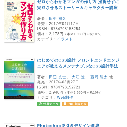
ゼロからわかるマンガの作り方 挫折せずに
完成させるストーリー＆キャラクター講座
著者：
田中 裕久
発売：
2017年04月17日
ISBN：
9784798153254
価格：
2,178円
（本体1,980円＋税10%）
カテゴリ：
イラスト
はじめてのCSS設計 フロントエンドエンジ
ニアが教えるメンテナブルなCSS設計手法
著者：
田辺 丈士
、
大江 遼
、
藤岡 龍太
他
発売：
2017年03月27日
ISBN：
9784798152721
価格：
2,948円
（本体2,680円＋税10%）
カテゴリ：
Web制作
付属データ
PDF直販あり
Photoshop逆引きデザイン事典