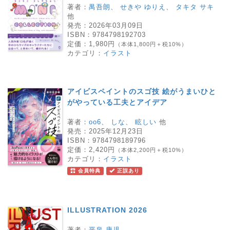
著者：
禺吾朗
、
せきや ゆりえ
、
タキタ サキ
他
発売：
2026年03月09日
ISBN：
9784798192703
定価：
1,980円
（本体1,800円＋税10%）
カテゴリ：
イラスト
アイビスペイントのスゴ技 絵がうまいひと
がやっている工夫とアイデア
著者：
oo6
、
しな
、
眩しい
他
発売：
2025年12月23日
ISBN：
9784798189796
定価：
2,420円
（本体2,200円＋税10%）
カテゴリ：
イラスト
会員特典
正誤あり
ILLUSTRATION 2026
著者：
平泉 康児