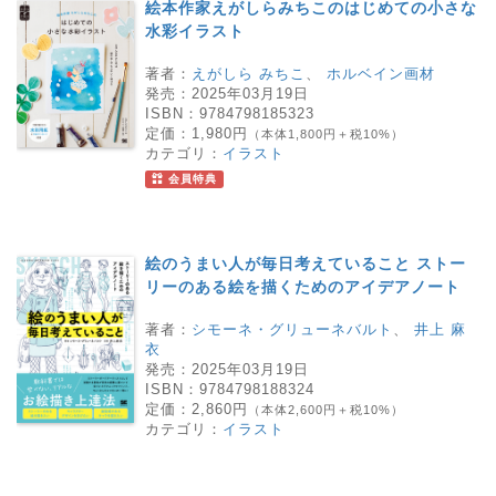
絵本作家えがしらみちこのはじめての小さな
水彩イラスト
著者：
えがしら みちこ
、
ホルベイン画材
発売：
2025年03月19日
ISBN：
9784798185323
定価：
1,980円
（本体1,800円＋税10%）
カテゴリ：
イラスト
会員特典
絵のうまい人が毎日考えていること ストー
リーのある絵を描くためのアイデアノート
著者：
シモーネ・グリューネバルト
、
井上 麻
衣
発売：
2025年03月19日
ISBN：
9784798188324
定価：
2,860円
（本体2,600円＋税10%）
カテゴリ：
イラスト