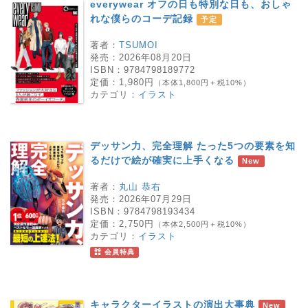
everywear オフの日も特別な日も、おしゃ
れな僕らのコーデ記録
予定
著者：
TSUMOI
発売：
2026年08月20日
ISBN：
9784798189772
定価：
1,980円
（本体1,800円＋税10%）
カテゴリ：
イラスト
デッサン力、完全理解 たった5つの要素を知
るだけで絵が確実に上手くなる
New
著者：
丸山 恭右
発売：
2026年07月29日
ISBN：
9784798193434
定価：
2,750円
（本体2,500円＋税10%）
カテゴリ：
イラスト
会員特典
キャラクターイラストの演出大事典
New