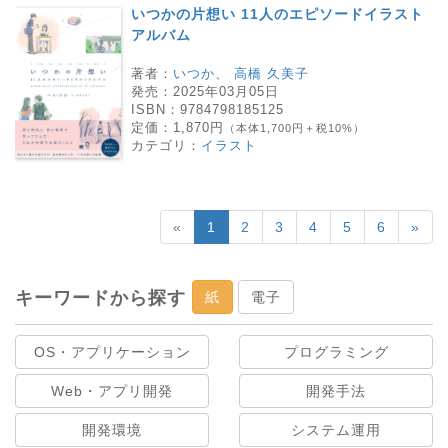
いつかの片想い 11人のエピソードイラスト
アルバム
著者：
いつか
、
高橋 久美子
発売：
2025年03月05日
ISBN：
9784798185125
定価：
1,870円
（本体1,700円＋税10%）
カテゴリ：
イラスト
«
1
2
3
4
5
6
»
キーワードから探す
紙
電子
OS・アプリケーション
プログラミング
Web・アプリ開発
開発手法
開発環境
システム運用