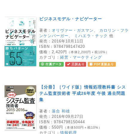
ビジネスモデル・ナビゲーター
著者：
オリヴァー・ガスマン
、
カロリン・フラ
ンケンバーガー
、
ミハエラ・チック
他
発売：
2016年10月11日
ISBN：
9784798147420
価格：
2,420円
（本体2,200円＋税10%）
カテゴリ：
経営・マーケティング
付属データ
正誤あり
PDF直販あり
【分冊】［ワイド版］情報処理教科書 シス
テム監査技術者 平成26年度 午後 過去問題
集
著者：
落合 和雄
発売：
2016年09月27日
ISBN：
9784798150444
価格：
550円
（本体500円＋税10%）
カテゴリ：
情報処理