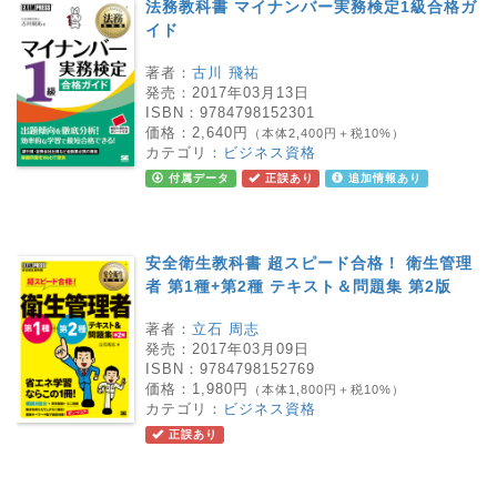
法務教科書 マイナンバー実務検定1級合格ガ
イド
著者：
古川 飛祐
発売：
2017年03月13日
ISBN：
9784798152301
価格：
2,640円
（本体2,400円＋税10%）
カテゴリ：
ビジネス資格
付属データ
正誤あり
追加情報あり
安全衛生教科書 超スピード合格！ 衛生管理
者 第1種+第2種 テキスト＆問題集 第2版
著者：
立石 周志
発売：
2017年03月09日
ISBN：
9784798152769
価格：
1,980円
（本体1,800円＋税10%）
カテゴリ：
ビジネス資格
正誤あり