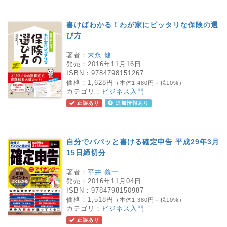
書けばわかる！わが家にピッタリな保険の選
び方
著者：
末永 健
発売：
2016年11月16日
ISBN：
9784798151267
価格：
1,628円
（本体1,480円＋税10%）
カテゴリ：
ビジネス入門
正誤あり
追加情報あり
自分でパパッと書ける確定申告 平成29年3月
15日締切分
著者：
平井 義一
発売：
2016年11月04日
ISBN：
9784798150987
価格：
1,518円
（本体1,380円＋税10%）
カテゴリ：
ビジネス入門
正誤あり