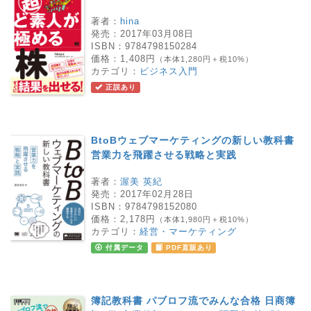
著者：
hina
発売：
2017年03月08日
ISBN：
9784798150284
価格：
1,408円
（本体1,280円＋税10%）
カテゴリ：
ビジネス入門
正誤あり
BtoBウェブマーケティングの新しい教科書
営業力を飛躍させる戦略と実践
著者：
渥美 英紀
発売：
2017年02月28日
ISBN：
9784798152080
価格：
2,178円
（本体1,980円＋税10%）
カテゴリ：
経営・マーケティング
付属データ
PDF直販あり
簿記教科書 パブロフ流でみんな合格 日商簿