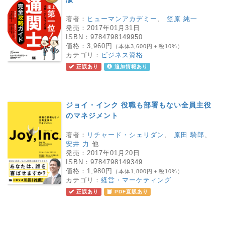
著者：
ヒューマンアカデミー
、
笠原 純一
発売：
2017年01月31日
ISBN：
9784798149950
価格：
3,960円
（本体3,600円＋税10%）
カテゴリ：
ビジネス資格
正誤あり
追加情報あり
ジョイ・インク 役職も部署もない全員主役
のマネジメント
著者：
リチャード・シェリダン
、
原田 騎郎
、
安井 力
他
発売：
2017年01月20日
ISBN：
9784798149349
価格：
1,980円
（本体1,800円＋税10%）
カテゴリ：
経営・マーケティング
正誤あり
PDF直販あり