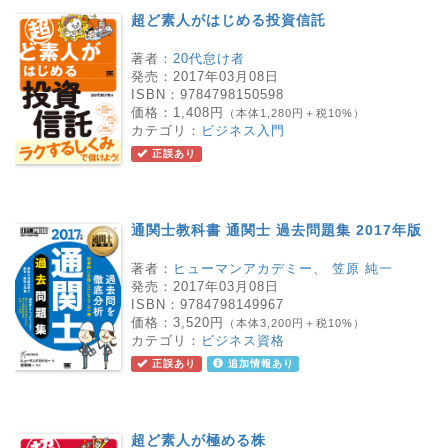
超ど素人がはじめる投資信託
著者：
20代怠け者
発売：
2017年03月08日
ISBN：
9784798150598
価格：
1,408円
（本体1,280円＋税10%）
カテゴリ：
ビジネス入門
正誤あり
通関士教科書 通関士 過去問題集 2017年版
著者：
ヒューマンアカデミー
、
笠原 純一
発売：
2017年03月08日
ISBN：
9784798149967
価格：
3,520円
（本体3,200円＋税10%）
カテゴリ：
ビジネス資格
正誤あり
追加情報あり
超ど素人が極める株