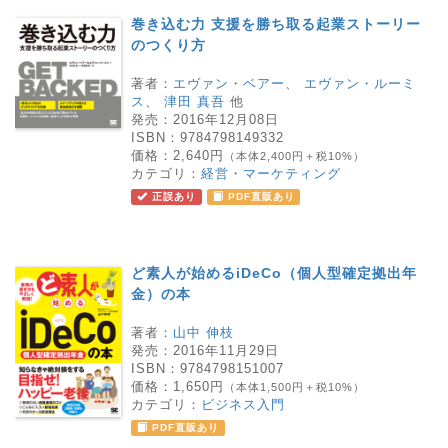
巻き込む力 支援を勝ち取る起業ストーリー
のつくり方
著者：
エヴァン・ベアー
、
エヴァン・ルーミ
ス
、
津田 真吾
他
発売：
2016年12月08日
ISBN：
9784798149332
価格：
2,640円
（本体2,400円＋税10%）
カテゴリ：
経営・マーケティング
正誤あり
PDF直販あり
ど素人が始めるiDeCo（個人型確定拠出年
金）の本
著者：
山中 伸枝
発売：
2016年11月29日
ISBN：
9784798151007
価格：
1,650円
（本体1,500円＋税10%）
カテゴリ：
ビジネス入門
PDF直販あり