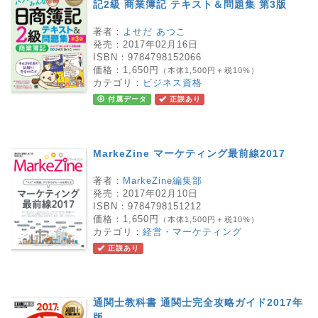
記2級 商業簿記 テキスト＆問題集 第3版
著者：
よせだ あつこ
発売：
2017年02月16日
ISBN：
9784798152066
価格：
1,650円
（本体1,500円＋税10%）
カテゴリ：
ビジネス資格
付属データ
正誤あり
MarkeZine マーケティング最前線2017
著者：
MarkeZine編集部
発売：
2017年02月10日
ISBN：
9784798151212
価格：
1,650円
（本体1,500円＋税10%）
カテゴリ：
経営・マーケティング
正誤あり
通関士教科書 通関士完全攻略ガイド2017年
版