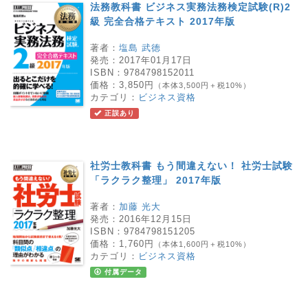
法務教科書 ビジネス実務法務検定試験(R)2
級 完全合格テキスト 2017年版
著者：
塩島 武徳
発売：
2017年01月17日
ISBN：
9784798152011
価格：
3,850円
（本体3,500円＋税10%）
カテゴリ：
ビジネス資格
正誤あり
社労士教科書 もう間違えない！ 社労士試験
「ラクラク整理」 2017年版
著者：
加藤 光大
発売：
2016年12月15日
ISBN：
9784798151205
価格：
1,760円
（本体1,600円＋税10%）
カテゴリ：
ビジネス資格
付属データ