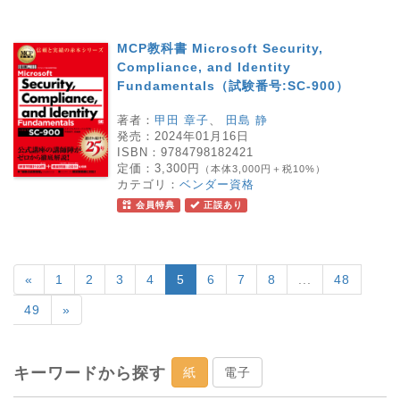
MCP教科書 Microsoft Security,
Compliance, and Identity
Fundamentals（試験番号:SC-900）
著者：
甲田 章子
、
田島 静
発売：
2024年01月16日
ISBN：
9784798182421
定価：
3,300円
（本体3,000円＋税10%）
カテゴリ：
ベンダー資格
会員特典
正誤あり
«
1
2
3
4
5
6
7
8
...
48
49
»
キーワードから探す
紙
電子