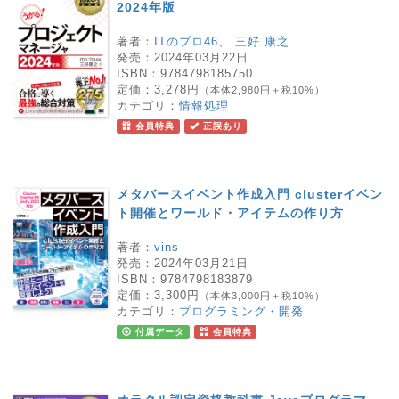
2024年版
著者：
ITのプロ46
、
三好 康之
発売：
2024年03月22日
ISBN：
9784798185750
定価：
3,278円
（本体2,980円＋税10%）
カテゴリ：
情報処理
会員特典
正誤あり
メタバースイベント作成入門 clusterイベン
ト開催とワールド・アイテムの作り方
著者：
vins
発売：
2024年03月21日
ISBN：
9784798183879
定価：
3,300円
（本体3,000円＋税10%）
カテゴリ：
プログラミング・開発
付属データ
会員特典