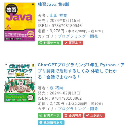
独習Java 第6版
著者：
山田 祥寛
発売：
2024年02月15日
ISBN：
9784798180946
定価：
3,278円
（本体2,980円＋税10%）
カテゴリ：
プログラミング・開発
付属データ
正誤あり
ChatGPTプログラミング1年生 Python・ア
プリ開発で活用するしくみ 体験してわか
る！会話でまなべる！
著者：
森 巧尚
発売：
2024年02月13日
ISBN：
9784798183862
定価：
2,420円
（本体2,200円＋税10%）
カテゴリ：
プログラミング・開発
付属データ
会員特典
正誤あり
追加情報あり