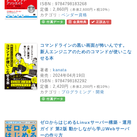
ISBN：
9784798183268
定価：
2,860円
（本体2,600円＋税10%）
カテゴリ：
ベンダー資格
付属データ
会員特典
正誤あり
コマンドラインの黒い画面が怖いんです。
新人エンジニアのためのコマンドが使いこな
せる本
著者：
kanata
発売：
2024年04月19日
ISBN：
9784798182292
定価：
2,420円
（本体2,200円＋税10%）
カテゴリ：
プログラミング・開発
付属データ
ゼロからはじめるLinuxサーバー構築・運用
ガイド 第2版 動かしながら学ぶWebサーバ
ーの作り方