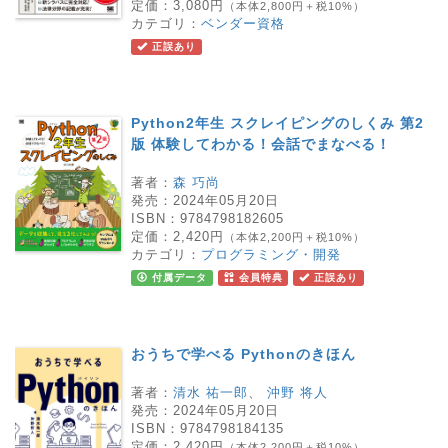
定価：
3,080円
（本体2,800円＋税10%）
カテゴリ：
ベンダー資格
正誤あり
Python2年生 スクレイピングのしくみ 第2
版 体験してわかる！会話でまなべる！
著者：
森 巧尚
発売：
2024年05月20日
ISBN：
9784798182605
定価：
2,420円
（本体2,200円＋税10%）
カテゴリ：
プログラミング・開発
付属データ
会員特典
正誤あり
おうちで学べる Pythonのきほん
著者：
清水 祐一郎
、
沖野 将人
発売：
2024年05月20日
ISBN：
9784798184135
定価：
2,420円
（本体2,200円＋税10%）