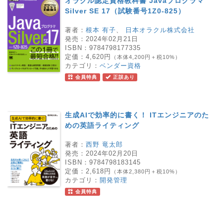
オラクル認定資格教科書 Javaプログラマ
Silver SE 17（試験番号1Z0-825）
著者：
根本 有子
、
日本オラクル株式会社
発売：
2024年02月21日
ISBN：
9784798177335
定価：
4,620円
（本体4,200円＋税10%）
カテゴリ：
ベンダー資格
会員特典
正誤あり
生成AIで効率的に書く！ ITエンジニアのた
めの英語ライティング
著者：
西野 竜太郎
発売：
2024年02月20日
ISBN：
9784798183145
定価：
2,618円
（本体2,380円＋税10%）
カテゴリ：
開発管理
会員特典