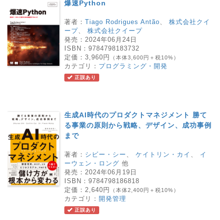
爆速Python
著者：
Tiago Rodrigues Antão
、
株式会社クイ
ープ
、
株式会社クイープ
発売：
2024年06月24日
ISBN：
9784798183732
定価：
3,960円
（本体3,600円＋税10%）
カテゴリ：
プログラミング・開発
正誤あり
生成AI時代のプロダクトマネジメント 勝て
る事業の原則から戦略、デザイン、成功事例
まで
著者：
シビー・シー
、
ケイトリン・カイ
、
イ
ーウェン・ロング
他
発売：
2024年06月19日
ISBN：
9784798186818
定価：
2,640円
（本体2,400円＋税10%）
カテゴリ：
開発管理
正誤あり