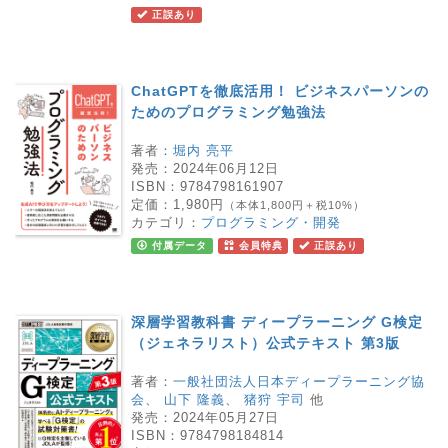
正誤あり
ChatGPTを徹底活用！ ビジネスパーソンの
ためのプログラミング勉強法
著者：
堀内 亮平
発売：
2024年06月12日
ISBN：
9784798161907
定価：
1,980円
（本体1,800円＋税10%）
カテゴリ：
プログラミング・開発
付属データ
会員特典
正誤あり
深層学習教科書 ディープラーニング G検定
（ジェネラリスト）公式テキスト 第3版
著者：
一般社団法人日本ディープラーニング協
会
、
山下 隆義
、
猪狩 宇司
他
発売：
2024年05月27日
ISBN：
9784798184814