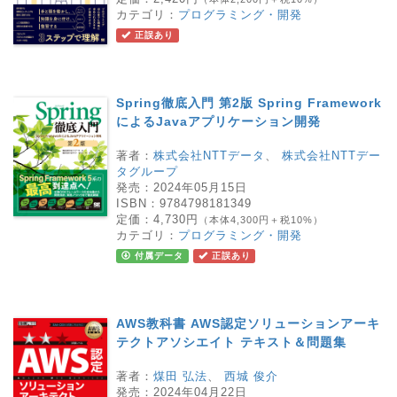
カテゴリ：
プログラミング・開発
正誤あり
Spring徹底入門 第2版 Spring Framework
によるJavaアプリケーション開発
著者：
株式会社NTTデータ
、
株式会社NTTデー
タグループ
発売：
2024年05月15日
ISBN：
9784798181349
定価：
4,730円
（本体4,300円＋税10%）
カテゴリ：
プログラミング・開発
付属データ
正誤あり
AWS教科書 AWS認定ソリューションアーキ
テクトアソシエイト テキスト＆問題集
著者：
煤田 弘法
、
西城 俊介
発売：
2024年04月22日