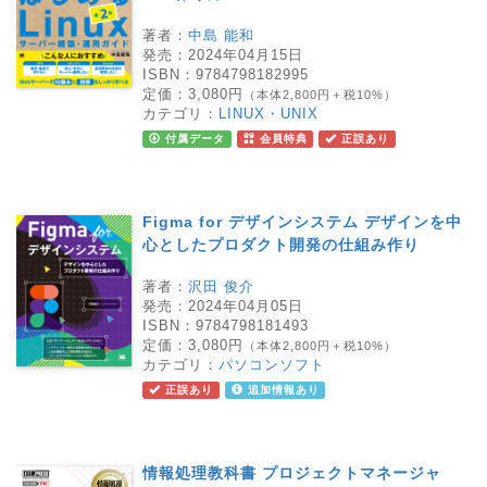
著者：
中島 能和
発売：
2024年04月15日
ISBN：
9784798182995
定価：
3,080円
（本体2,800円＋税10%）
カテゴリ：
LINUX・UNIX
付属データ
会員特典
正誤あり
Figma for デザインシステム デザインを中
心としたプロダクト開発の仕組み作り
著者：
沢田 俊介
発売：
2024年04月05日
ISBN：
9784798181493
定価：
3,080円
（本体2,800円＋税10%）
カテゴリ：
パソコンソフト
正誤あり
追加情報あり
情報処理教科書 プロジェクトマネージャ