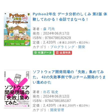
Python2年生 データ分析のしくみ 第2版 体
験してわかる！会話でまなべる！
著者：
森 巧尚
発売：
2024年06月17日
ISBN：
9784798182629
定価：
2,420円
（本体2,200円＋税10%）
カテゴリ：
プログラミング・開発
付属データ
会員特典
ソフトウェア開発現場の「失敗」集めてみ
た。 42の失敗事例で学ぶチーム開発のうま
い進めかた
著者：
出石 聡史
発売：
2024年06月12日
ISBN：
9784798185187
定価：
2,420円
（本体2,200円＋税10%）
カテゴリ：
開発管理