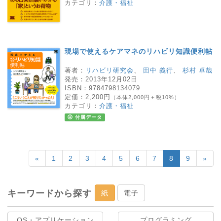
カテゴリ：
介護・福祉
現場で使えるケアマネのリハビリ知識便利帖
著者：
リハビリ研究会
、
田中 義行
、
杉村 卓哉
発売：
2013年12月02日
ISBN：
9784798134079
定価：
2,200円
（本体2,000円＋税10%）
カテゴリ：
介護・福祉
付属データ
«
1
2
3
4
5
6
7
8
9
»
キーワードから探す
紙
電子
OS・アプリケーション
プログラミング