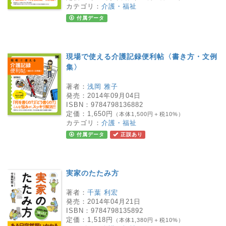
カテゴリ：
介護・福祉
付属データ
現場で使える介護記録便利帖〈書き方・文例
集〉
著者：
浅岡 雅子
発売：
2014年09月04日
ISBN：
9784798136882
定価：
1,650円
（本体1,500円＋税10%）
カテゴリ：
介護・福祉
付属データ
正誤あり
実家のたたみ方
著者：
千葉 利宏
発売：
2014年04月21日
ISBN：
9784798135892
定価：
1,518円
（本体1,380円＋税10%）