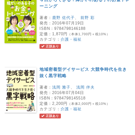
ーニング
著者：
鹿野 佐代子
、
前野 彩
発売：
2016年07月19日
ISBN：
9784798146188
定価：
1,870円
（本体1,700円＋税10%）
カテゴリ：
介護・福祉
正誤あり
地域密着型デイサービス 大競争時代を生き
抜く黒字戦略
著者：
浅岡 雅子
、
浅岡 伴夫
発売：
2016年07月04日
ISBN：
9784798145518
定価：
2,200円
（本体2,000円＋税10%）
カテゴリ：
介護・福祉
正誤あり