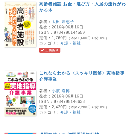
高齢者施設 お金・選び方・入居の流れがわ
かる本
著者：
太田 差惠子
発売：
2016年06月16日
ISBN：
9784798144559
定価：
1,760円
（本体1,600円＋税10%）
カテゴリ：
介護・福祉
正誤あり
これならわかる〈スッキリ図解〉実地指導
介護事業
著者：
小濱 道博
発売：
2016年06月16日
ISBN：
9784798146638
定価：
2,420円
（本体2,200円＋税10%）
カテゴリ：
介護・福祉