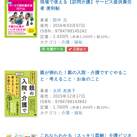
現場で使える【訪問介護】サービス提供責任
者 便利帖
著者：
田中 元
発売：
2016年03月07日
ISBN：
9784798145242
定価：
2,420円
（本体2,200円＋税10%）
カテゴリ：
介護・福祉
付属データ
正誤あり
親が倒れた！親の入院・介護ですぐやるこ
と・考えること・お金のこと
著者：
太田 差惠子
発売：
2015年12月17日
ISBN：
9784798143842
定価：
1,760円
（本体1,600円＋税10%）
カテゴリ：
介護・福祉
これならわかる〈スッキリ図解〉介護ビジネ