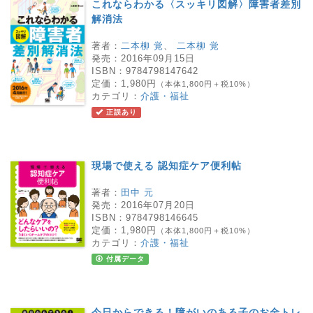
これならわかる〈スッキリ図解〉障害者差別
解消法
著者：
二本柳 覚
、
二本柳 覚
発売：
2016年09月15日
ISBN：
9784798147642
定価：
1,980円
（本体1,800円＋税10%）
カテゴリ：
介護・福祉
正誤あり
現場で使える 認知症ケア便利帖
著者：
田中 元
発売：
2016年07月20日
ISBN：
9784798146645
定価：
1,980円
（本体1,800円＋税10%）
カテゴリ：
介護・福祉
付属データ
今日からできる！障がいのある子のお金トレ