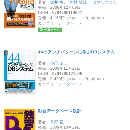
著者：
坂井 恵
、
木村 明治
、
はやしつとむ
発売：
2009年12月09日
ISBN：
9784798119632
定価：
4,180円
（本体3,800円＋税10%）
カテゴリ：
データベース
付属データ
44のアンチパターンに学ぶDBシステム
著者：
小田 圭二
発売：
2009年11月27日
ISBN：
9784798121048
定価：
2,420円
（本体2,200円＋税10%）
カテゴリ：
データベース
独習データベース設計
著者：
真野 正
発売：
2009年10月29日