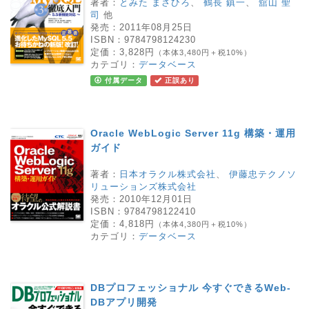
著者：
とみた まさひろ
、
鶴長 鎮一
、
舘山 聖
司
他
発売：
2011年08月25日
ISBN：
9784798124230
定価：
3,828円
（本体3,480円＋税10%）
カテゴリ：
データベース
付属データ
正誤あり
Oracle WebLogic Server 11g 構築・運用
ガイド
著者：
日本オラクル株式会社
、
伊藤忠テクノソ
リューションズ株式会社
発売：
2010年12月01日
ISBN：
9784798122410
定価：
4,818円
（本体4,380円＋税10%）
カテゴリ：
データベース
DBプロフェッショナル 今すぐできるWeb-
DBアプリ開発