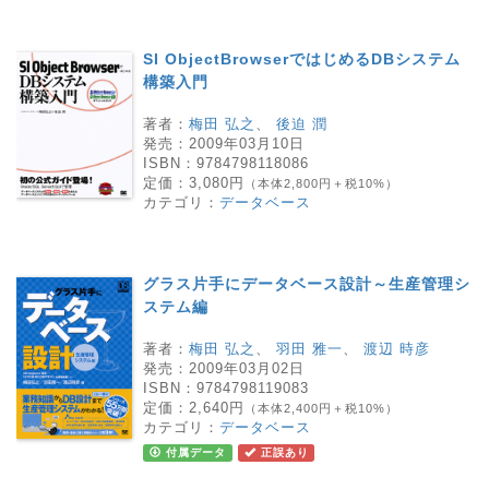
SI ObjectBrowserではじめるDBシステム
構築入門
著者：
梅田 弘之
、
後迫 潤
発売：
2009年03月10日
ISBN：
9784798118086
定価：
3,080円
（本体2,800円＋税10%）
カテゴリ：
データベース
グラス片手にデータベース設計～生産管理シ
ステム編
著者：
梅田 弘之
、
羽田 雅一
、
渡辺 時彦
発売：
2009年03月02日
ISBN：
9784798119083
定価：
2,640円
（本体2,400円＋税10%）
カテゴリ：
データベース
付属データ
正誤あり