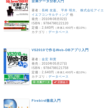
企業データ分析入門
著者：
長崎 友嘉
、
平井 明夫
、
株式会社アイエ
イエフコンサルティング
他
発売：
2010年08月02日
ISBN：
9784798122120
定価：
2,640円
（本体2,400円＋税10%）
カテゴリ：
データベース
VS2010で作るWeb-DBアプリ入門
著者：
金宏 和實
発売：
2010年05月27日
ISBN：
9784798121758
定価：
2,640円
（本体2,400円＋税10%）
カテゴリ：
データベース
付属データ
正誤あり
Firebird徹底入門