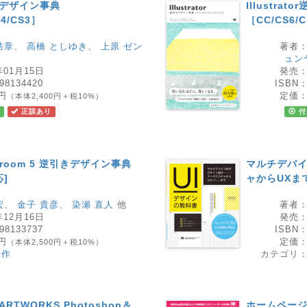
引きデザイン事典
Illustra
S4/CS3］
［CC/CS6/C
浩章
、
高橋 としゆき
、
上原 ゼン
著者
ュン
年01月15日
発売
98134420
ISBN
0円
定価
（本体2,400円＋税10%）
正誤あり
付
ghtroom 5 逆引きデザイン事典
マルチデバ
応]
ャからUXま
宏
、
金子 貴彦
、
染瀬 直人
他
著者
年12月16日
発売
98133737
ISBN
0円
定価
（本体2,500円＋税10%）
制作
カテゴリ
 ARTWORKS Photoshop＆
ホームページ