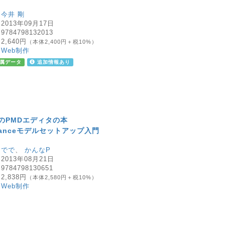
：
今井 剛
：
2013年09月17日
：
9784798132013
：
2,640円
（本体2,400円＋税10%）
：
Web制作
属データ
追加情報あり
のPMDエディタの本
uDanceモデルセットアップ入門
：
でで
、
かんなP
：
2013年08月21日
：
9784798130651
：
2,838円
（本体2,580円＋税10%）
：
Web制作