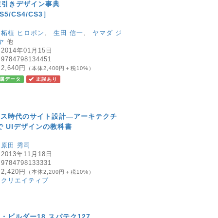
tor逆引きデザイン事典
S5/CS4/CS3］
：
柘植 ヒロポン
、
生田 信一
、
ヤマダ ジ
ヤ
他
：
2014年01月15日
：
9784798134451
：
2,640円
（本体2,400円＋税10%）
属データ
正誤あり
イス時代のサイト設計―アーキテクチ
で UIデザインの教科書
：
原田 秀司
：
2013年11月18日
：
9784798133331
：
2,420円
（本体2,200円＋税10%）
：
クリエイティブ
・ビルダー18 スパテク127