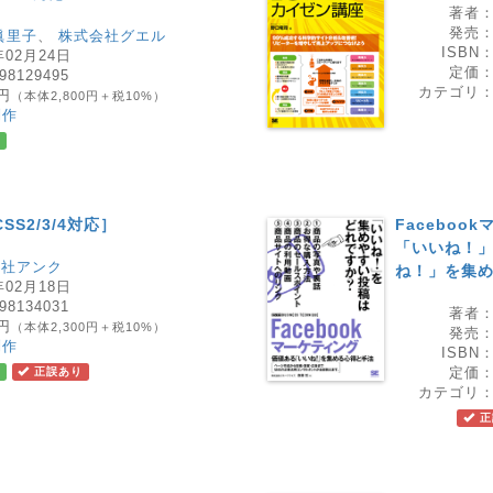
著者
発売
眞里子
、
株式会社グエル
ISBN
年02月24日
定価
98129495
カテゴリ
0円
（本体2,800円＋税10%）
制作
SS2/3/4対応］
Faceboo
「いいね！」
会社アンク
ね！」を集
年02月18日
98134031
著者
0円
（本体2,300円＋税10%）
発売
制作
ISBN
定価
正誤あり
カテゴリ
正