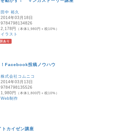
ーを動かす！ マンガストーリー講座
：
田中 裕久
：
2014年03月18日
：
9784798134826
：
2,178円
（本体1,980円＋税10%）
：
イラスト
誤あり
！Facebook投稿ノウハウ
：
株式会社コムニコ
：
2014年03月13日
：
9784798135526
：
1,980円
（本体1,800円＋税10%）
：
Web制作
Cサイトカイゼン講座