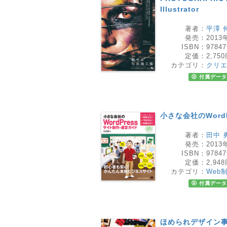
Illustrator
著者：
平澤 
発売：
2013
ISBN：
97847
定価：
2,75
カテゴリ：
クリ
付属データ
小さな会社のWord
著者：
田中 
発売：
2013
ISBN：
97847
定価：
2,94
カテゴリ：
Web
付属データ
ほめられデザイン事