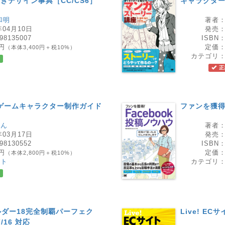
s 逆引きデザイン事典［CC/CS6］
キャラクタ
和明
著者
年04月10日
発売
98135007
ISBN
0円
定価
（本体3,400円＋税10%）
カテゴリ
正
ゲームキャラクター制作ガイド
ファンを獲得
てん
著者
年03月17日
発売
98130552
ISBN
0円
定価
（本体2,800円＋税10%）
スト
カテゴリ
ダー18完全制覇パーフェク
Live! E
7/16 対応