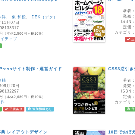
著者
発売
伸洋
、
東 和毅
、
DEK（デク）
ISBN
年11月07日
定価
98133317
カテゴリ
0円
（本体2,500円＋税10%）
エイティブ
正
Pressサイト制作・運営ガイド
CSS3逆引
勇輔
著者
年09月20日
発売
98132297
ISBN
8円
定価
（本体2,680円＋税10%）
制作
カテゴリ
正誤あり
追加情報あり
付
典 レイアウトデザイン
10日でおぼえ