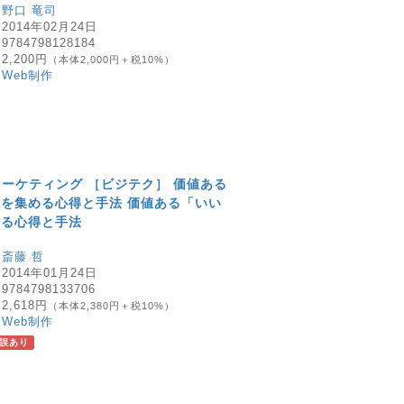
：
野口 竜司
：
2014年02月24日
：
9784798128184
：
2,200円
（本体2,000円＋税10%）
：
Web制作
kマーケティング ［ビジテク］ 価値ある
を集める心得と手法 価値ある「いい
める心得と手法
：
斎藤 哲
：
2014年01月24日
：
9784798133706
：
2,618円
（本体2,380円＋税10%）
：
Web制作
誤あり