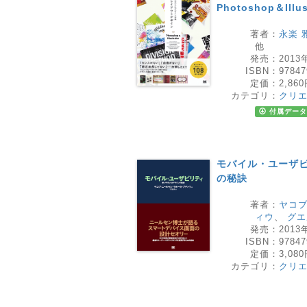
Photoshop＆Illus
著者：
永楽 
他
発売：
2013
ISBN：
97847
定価：
2,86
カテゴリ：
クリ
付属データ
モバイル・ユーザビ
の秘訣
著者：
ヤコ
ィウ
、
グエ
発売：
2013
ISBN：
97847
定価：
3,08
カテゴリ：
クリ