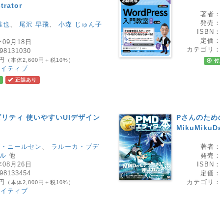
trator
著者
発売
雅也
、
尾沢 早飛
、
小森 じゅん子
ISBN
定価
年09月18日
カテゴリ
98131030
0円
（本体2,600円＋税10%）
付
エイティブ
正誤あり
リティ 使いやすいUIデザイン
Pさんのため
MikuMik
ブ・ニールセン
、
ラルーカ・ブデ
著者
ル
他
発売
年08月26日
ISBN
98133454
定価
0円
カテゴリ
（本体2,800円＋税10%）
エイティブ