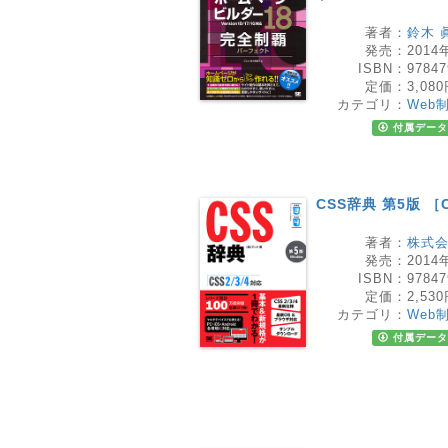
著者：
鈴木 
発売：
2014
ISBN：
97847
定価：
3,08
カテゴリ：
Web
付属データ
CSS辞典 第5版 ［C
著者：
株式
発売：
2014
ISBN：
97847
定価：
2,53
カテゴリ：
Web
付属データ