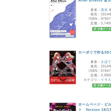
After Effect
著者：
高木 
発売：
2014
ISBN：
97847
定価：
3,74
付属データ
ローポリで作る3D
著者：
さぼ
発売：
2014
ISBN：
97847
定価：
3,08
カテゴリ：
イラ
付属データ
ホームページ・ビル
ト Version 18/1