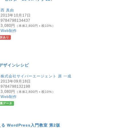
：
西 真由
：
2013年10月17日
：
9784798134437
：
3,080円
（本体2,800円＋税10%）
：
Web制作
誤あり
きデザインレシピ
：
株式会社サイバーエージェント 原 一成
：
2013年09月18日
：
9784798132198
：
3,080円
（本体2,800円＋税10%）
：
Web制作
属データ
る WordPress入門教室 第2版