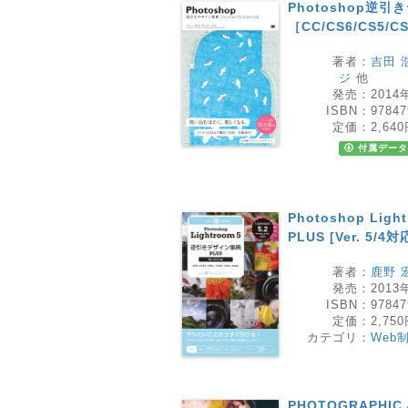
Photoshop逆
［CC/CS6/CS5/C
著者：
吉田 
ジ
他
発売：
2014
ISBN：
97847
定価：
2,64
付属データ
Photoshop Li
PLUS [Ver. 5/4対
著者：
鹿野 
発売：
2013
ISBN：
97847
定価：
2,75
カテゴリ：
Web
PHOTOGRAPHIC