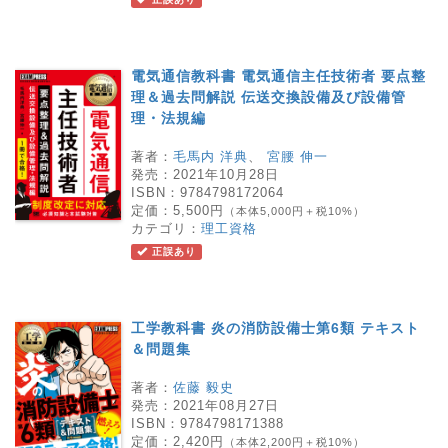
電気通信教科書 電気通信主任技術者 要点整
理＆過去問解説 伝送交換設備及び設備管
理・法規編
著者：
毛馬内 洋典
、
宮腰 伸一
発売：
2021年10月28日
ISBN：
9784798172064
定価：
5,500円
（本体5,000円＋税10%）
カテゴリ：
理工資格
正誤あり
工学教科書 炎の消防設備士第6類 テキスト
＆問題集
著者：
佐藤 毅史
発売：
2021年08月27日
ISBN：
9784798171388
定価：
2,420円
（本体2,200円＋税10%）