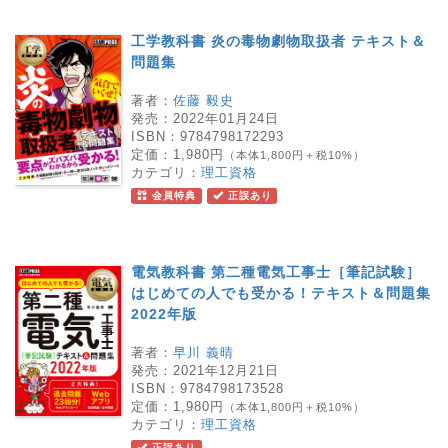
工学教科書 炎の毒物劇物取扱者 テキスト＆
問題集
著者：
佐藤 毅史
発売：
2022年01月24日
ISBN：
9784798172293
定価：
1,980円
（本体1,800円＋税10%）
カテゴリ：
理工資格
会員特典
正誤あり
電気教科書 第二種電気工事士［筆記試験］
はじめての人でも受かる！テキスト＆問題集
2022年版
著者：
早川 義晴
発売：
2021年12月21日
ISBN：
9784798173528
定価：
1,980円
（本体1,800円＋税10%）
カテゴリ：
理工資格
正誤あり