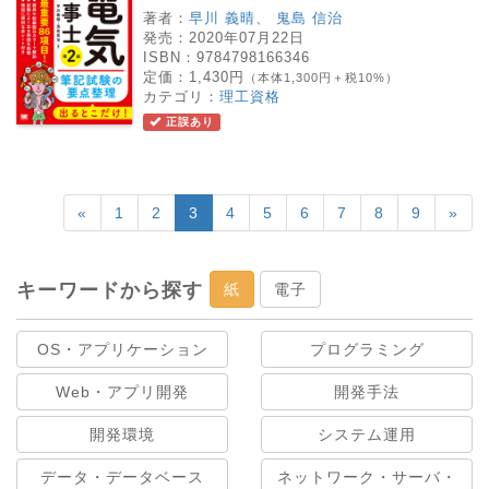
著者：
早川 義晴
、
鬼島 信治
発売：
2020年07月22日
ISBN：
9784798166346
定価：
1,430円
（本体1,300円＋税10%）
カテゴリ：
理工資格
正誤あり
«
1
2
3
4
5
6
7
8
9
»
キーワードから探す
紙
電子
OS・アプリケーション
プログラミング
Web・アプリ開発
開発手法
開発環境
システム運用
データ・データベース
ネットワーク・サーバ・