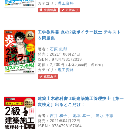
カテゴリ：
理工資格
会員特典
正誤あり
工学教科書 炎の2級ボイラー技士 テキスト
＆問題集
著者：
石原 鉄郎
発売：
2021年08月27日
ISBN：
9784798172019
定価：
2,200円
（本体2,000円＋税10%）
カテゴリ：
理工資格
正誤あり
建築土木教科書 2級建築施工管理技士［第一
次検定］出るとこだけ！
著者：
吉井 和子
、
池本 幸一
、
速水 洋志
発売：
2021年04月22日
ISBN：
9784798167664