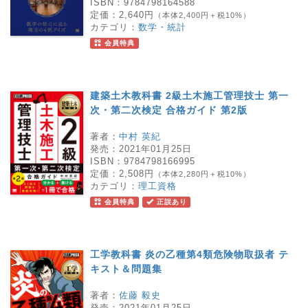
ISBN：
9784798164588
定価：
2,640円
（本体2,400円＋税10%）
カテゴリ：
数学・統計
会員特典
建築土木教科書 2級土木施工管理技士 第一
次・第二次検定 合格ガイド 第2版
著者：
中村 英紀
発売：
2021年01月25日
ISBN：
9784798166995
定価：
2,508円
（本体2,280円＋税10%）
カテゴリ：
理工資格
会員特典
正誤あり
工学教科書 炎の乙種第4類危険物取扱者 テ
キスト＆問題集
著者：
佐藤 毅史
発売：
2021年01月25日