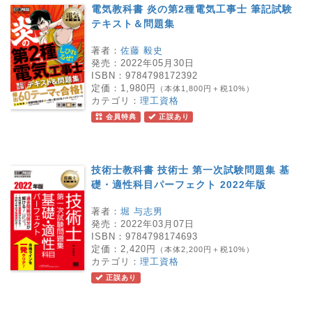
電気教科書 炎の第2種電気工事士 筆記試験
テキスト＆問題集
著者：
佐藤 毅史
発売：
2022年05月30日
ISBN：
9784798172392
定価：
1,980円
（本体1,800円＋税10%）
カテゴリ：
理工資格
会員特典
正誤あり
技術士教科書 技術士 第一次試験問題集 基
礎・適性科目パーフェクト 2022年版
著者：
堀 与志男
発売：
2022年03月07日
ISBN：
9784798174693
定価：
2,420円
（本体2,200円＋税10%）
カテゴリ：
理工資格
正誤あり