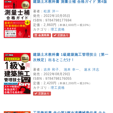
建築土木教科書 測量士補 合格ガイド 第4版
著者：
松原 洋一
発売：
2022年10月05日
ISBN：
9784798177694
定価：
2,860円
（本体2,600円＋税10%）
カテゴリ：
理工資格
会員特典
正誤あり
建築土木教科書 1級建築施工管理技士［第一
次検定］出るとこだけ！
著者：
吉井 和子
、
池本 幸一
、
速水 洋志
発売：
2022年08月29日
ISBN：
9784798176055
定価：
2,420円
（本体2,200円＋税10%）
カテゴリ：
理工資格
正誤あり
工学教科書 炎の第3種冷凍機械責任者 テキ