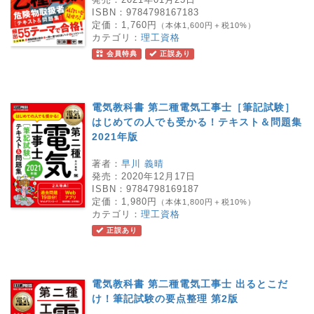
ISBN：
9784798167183
定価：
1,760円
（本体1,600円＋税10%）
カテゴリ：
理工資格
会員特典
正誤あり
電気教科書 第二種電気工事士［筆記試験］
はじめての人でも受かる！テキスト＆問題集
2021年版
著者：
早川 義晴
発売：
2020年12月17日
ISBN：
9784798169187
定価：
1,980円
（本体1,800円＋税10%）
カテゴリ：
理工資格
正誤あり
電気教科書 第二種電気工事士 出るとこだ
け！筆記試験の要点整理 第2版