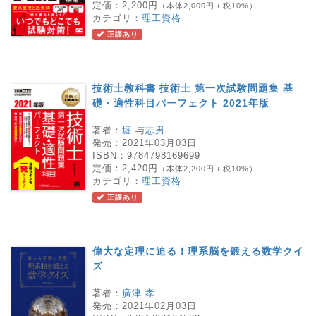
定価：
2,200円
（本体2,000円＋税10%）
カテゴリ：
理工資格
正誤あり
技術士教科書 技術士 第一次試験問題集 基
礎・適性科目パーフェクト 2021年版
著者：
堀 与志男
発売：
2021年03月03日
ISBN：
9784798169699
定価：
2,420円
（本体2,200円＋税10%）
カテゴリ：
理工資格
正誤あり
偉大な定理に迫る！理系脳を鍛える数学クイ
ズ
著者：
廣津 孝
発売：
2021年02月03日