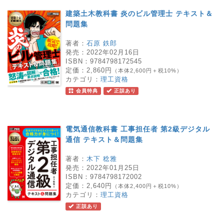
建築土木教科書 炎のビル管理士 テキスト＆
問題集
著者：
石原 鉄郎
発売：
2022年02月16日
ISBN：
9784798172545
定価：
2,860円
（本体2,600円＋税10%）
カテゴリ：
理工資格
会員特典
正誤あり
電気通信教科書 工事担任者 第2級デジタル
通信 テキスト＆問題集
著者：
木下 稔雅
発売：
2022年01月25日
ISBN：
9784798172002
定価：
2,640円
（本体2,400円＋税10%）
カテゴリ：
理工資格
正誤あり