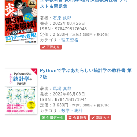
スト＆問題集
著者：
石原 鉄郎
発売：
2022年08月26日
ISBN：
9784798176048
定価：
2,530円
（本体2,300円＋税10%）
カテゴリ：
理工資格
正誤あり
Pythonで学ぶあたらしい統計学の教科書 第
2版
著者：
馬場 真哉
発売：
2022年06月08日
ISBN：
9784798171944
定価：
3,630円
（本体3,300円＋税10%）
カテゴリ：
数学・統計
付属データ
会員特典
正誤あり