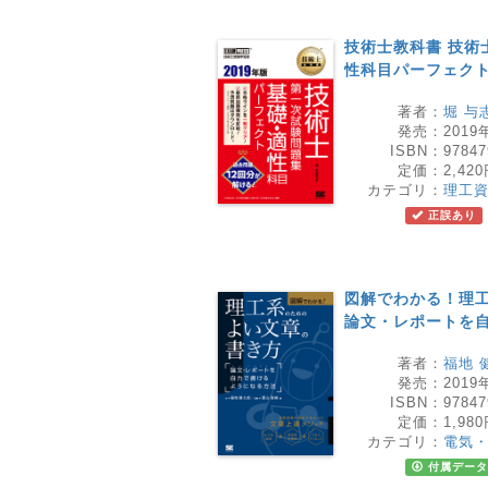
技術士教科書 技術
性科目パーフェクト 
著者：
堀 与
発売：
2019
ISBN：
97847
定価：
2,42
カテゴリ：
理工
正誤あり
図解でわかる！理
論文・レポートを
著者：
福地 
発売：
2019
ISBN：
97847
定価：
1,98
カテゴリ：
電気
付属データ