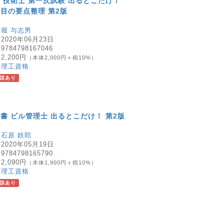
 技術士 第一次試験 出るとこだけ！
目の要点整理 第2版
：
堀 与志男
：
2020年06月23日
：
9784798167046
：
2,200円
（本体2,000円＋税10%）
：
理工資格
誤あり
書 ビル管理士 出るとこだけ！ 第2版
：
石原 鉄郎
：
2020年05月19日
：
9784798165790
：
2,090円
（本体1,900円＋税10%）
：
理工資格
誤あり