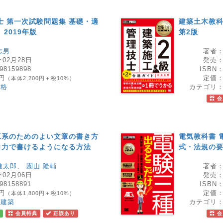
士 第一次試験問題集 基礎・適
建築土木教科
2019年版
第2版
志男
著者
年02月28日
発売
98159898
ISBN
0円
定価
（本体2,200円＋税10%）
資格
カテゴリ
会
工系のためのよい文章の書き方
電気教科書 
自力で書けるようになる方法
式・法規の要
健太郎
、
園山 隆輔
著者
年02月06日
発売
98158891
ISBN
0円
定価
（本体1,800円＋税10%）
・建築
カテゴリ
会員特典
正誤あり
会