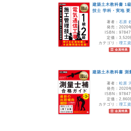
建築土木教科書 1
技士 学科・実地 
著者：
石原 
発売：
2020
ISBN：
97847
定価：
3,52
カテゴリ：
理工
会員特典
建築土木教科書 測
著者：
松原 
発売：
2020
ISBN：
97847
定価：
2,86
カテゴリ：
理工
会員特典