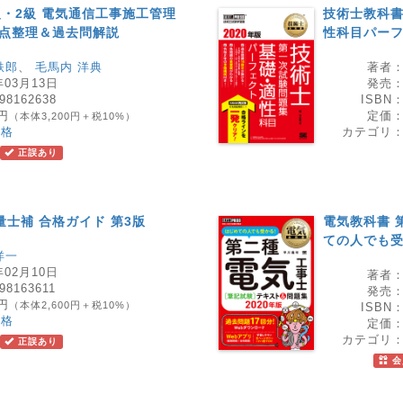
級・2級 電気通信工事施工管理
技術士教科書
要点整理＆過去問解説
性科目パーフ
鉄郎
、
毛馬内 洋典
著者
年03月13日
発売
98162638
ISBN
0円
定価
（本体3,200円＋税10%）
資格
カテゴリ
正誤あり
量士補 合格ガイド 第3版
電気教科書 
ての人でも受
洋一
年02月10日
著者
98163611
発売
0円
（本体2,600円＋税10%）
ISBN
資格
定価
カテゴリ
正誤あり
会