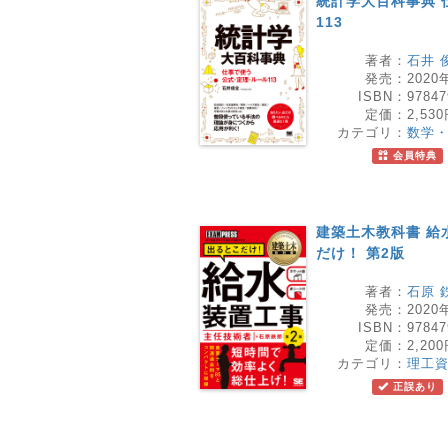
統計学大百科事典 
113
著者：
石井 
発売：
2020
ISBN：
97847
定価：
2,53
カテゴリ：
数学
会員特典
建築土木教科書 給
だけ！ 第2版
著者：
石原 
発売：
2020
ISBN：
97847
定価：
2,20
カテゴリ：
理工
正誤あり