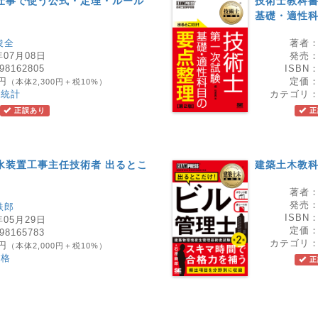
仕事で使う公式・定理・ルール
技術士教科書
基礎・適性科
俊全
著者
年07月08日
発売
98162805
ISBN
0円
定価
（本体2,300円＋税10%）
・統計
カテゴリ
正誤あり
正
水装置工事主任技術者 出るとこ
建築土木教科
著者
発売
鉄郎
ISBN
年05月29日
定価
98165783
カテゴリ
0円
（本体2,000円＋税10%）
資格
正