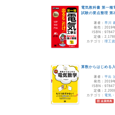
電気教科書 第一種
試験の要点整理 第
著者：
早川 
発売：
2019
ISBN：
97847
定価：
2,17
カテゴリ：
理工
算数からはじめる
著者：
平出 
発売：
2019
ISBN：
97847
定価：
2,20
カテゴリ：
電気
会員特典