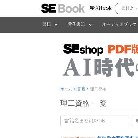
翔泳社の本
書籍
電子書籍
オーディオブック
ホーム >
書籍 >
理工資格
理工資格 一覧
書籍名