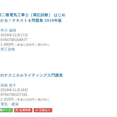
第二種電気工事士［筆記試験］ はじめ
かる！テキスト＆問題集 2019年版
：
早川 義晴
：
2018年12月17日
：
9784798158877
：
1,980円
（本体1,800円＋税10%）
：
理工資格
めのテクニカルライティング入門講座
：
髙橋 慈子
：
2018年11月19日
：
9784798157191
：
2,420円
（本体2,200円＋税10%）
：
電気・建築
属データ
会員特典
正誤あり