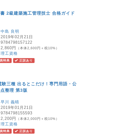
書 2級建築施工管理技士 合格ガイド
：
中島 良明
：
2019年02月21日
：
9784798157122
：
2,860円
（本体2,600円＋税10%）
：
理工資格
員特典
正誤あり
電験三種 出るとこだけ！専門用語・公
点整理 第3版
：
早川 義晴
：
2019年01月21日
：
9784798155593
：
2,200円
（本体2,000円＋税10%）
：
理工資格
員特典
正誤あり