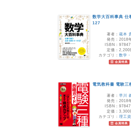
数学大百科事典 仕
127
著者：
蔵本 
発売：
2018
ISBN：
97847
定価：
2,20
カテゴリ：
数学
会員特典
電気教科書 電験三
著者：
早川 
発売：
2018
ISBN：
97847
定価：
3,30
カテゴリ：
理工
会員特典