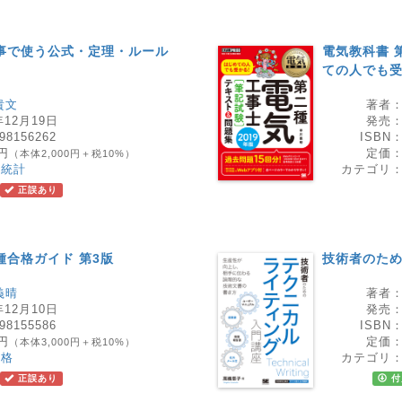
事で使う公式・定理・ルール
電気教科書 
ての人でも受
貴文
著者
年12月19日
発売
98156262
ISBN
0円
定価
（本体2,000円＋税10%）
・統計
カテゴリ
正誤あり
種合格ガイド 第3版
技術者のた
義晴
著者
年12月10日
発売
98155586
ISBN
0円
定価
（本体3,000円＋税10%）
資格
カテゴリ
正誤あり
付