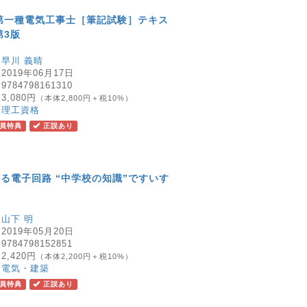
第一種電気工事士［筆記試験］テキス
第3版
：
早川 義晴
：
2019年06月17日
：
9784798161310
：
3,080円
（本体2,800円＋税10%）
：
理工資格
員特典
正誤あり
る電子回路 “中学校の知識”ですいす
：
山下 明
：
2019年05月20日
：
9784798152851
：
2,420円
（本体2,200円＋税10%）
：
電気・建築
員特典
正誤あり