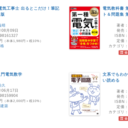
電気工事士 出るとこだけ！筆記
電気教科書 
2版
ト＆問題集 
義晴
著者
年08月09日
発売
98161327
ISBN
8円
定価
（本体1,980円＋税10%）
資格
カテゴリ
会
入門電気数学
文系でもわか
い読める
治久
年06月17日
著者
98159904
発売
0円
（本体2,000円＋税10%）
ISBN
・建築
定価
カテゴリ
会