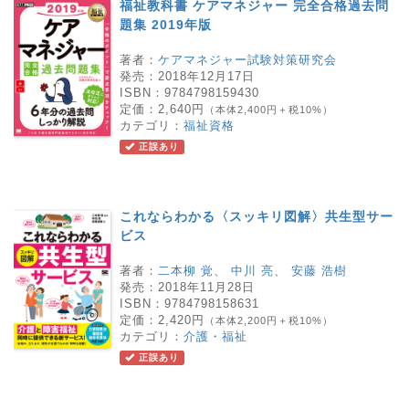
福祉教科書 ケアマネジャー 完全合格過去問
題集 2019年版
著者：
ケアマネジャー試験対策研究会
発売：
2018年12月17日
ISBN：
9784798159430
定価：
2,640円
（本体2,400円＋税10%）
カテゴリ：
福祉資格
正誤あり
これならわかる〈スッキリ図解〉共生型サー
ビス
著者：
二本柳 覚
、
中川 亮
、
安藤 浩樹
発売：
2018年11月28日
ISBN：
9784798158631
定価：
2,420円
（本体2,200円＋税10%）
カテゴリ：
介護・福祉
正誤あり