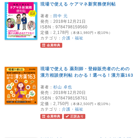
現場で使える ケアマネ新実務便利帖
著者：
田中 元
発売：
2018年12月21日
ISBN：
9784798159560
定価：
2,178円
（本体1,980円＋税10%）
カテゴリ：
介護・福祉
会員特典
現場で使える 薬剤師・登録販売者のための
漢方相談便利帖 わかる！選べる！漢方薬163
著者：
杉山 卓也
発売：
2018年12月20日
ISBN：
9784798158761
定価：
2,750円
（本体2,500円＋税10%）
カテゴリ：
介護・福祉
会員特典
正誤あり