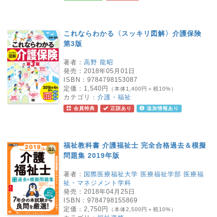
これならわかる〈スッキリ図解〉介護保険
第3版
著者：
高野 龍昭
発売：
2018年05月01日
ISBN：
9784798153087
定価：
1,540円
（本体1,400円＋税10%）
カテゴリ：
介護・福祉
会員特典
正誤あり
追加情報あり
福祉教科書 介護福祉士 完全合格過去＆模擬
問題集 2019年版
著者：
国際医療福祉大学 医療福祉学部 医療福
祉・マネジメント学科
発売：
2018年04月25日
ISBN：
9784798155869
定価：
2,750円
（本体2,500円＋税10%）