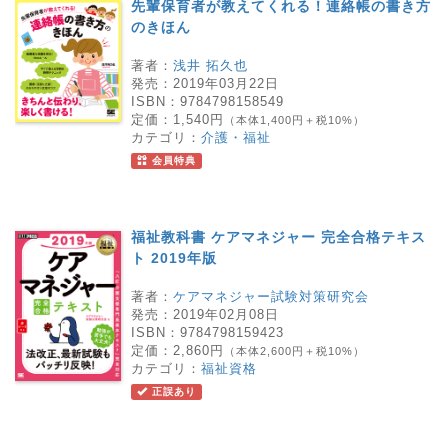
先輩保育者が教えてくれる！連絡帳の書き方
のきほん
著者：
浅井 拓久也
発売：
2019年03月22日
ISBN：
9784798158549
定価：
1,540円
（本体1,400円＋税10%）
カテゴリ：
介護・福祉
会員特典
福祉教科書 ケアマネジャー 完全合格テキス
ト 2019年版
著者：
ケアマネジャー試験対策研究会
発売：
2019年02月08日
ISBN：
9784798159423
定価：
2,860円
（本体2,600円＋税10%）
カテゴリ：
福祉資格
正誤あり