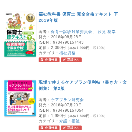
福祉教科書 保育士 完全合格テキスト 下
2019年版
著者：
保育士試験対策委員会
、
汐見 稔幸
発売：
2018年08月28日
ISBN：
9784798157443
定価：
2,090円
（本体1,900円＋税10%）
カテゴリ：
福祉資格
会員特典
正誤あり
現場で使えるケアプラン便利帖〈書き方・文
例集〉 第2版
著者：
ケアプラン研究会
発売：
2018年07月20日
ISBN：
9784798157054
定価：
1,980円
（本体1,800円＋税10%）
カテゴリ：
介護・福祉
会員特典
正誤あり