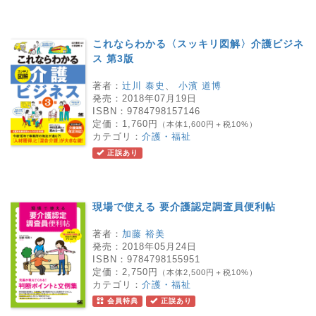
これならわかる〈スッキリ図解〉介護ビジネ
ス 第3版
著者：
辻󠄀川 泰史
、
小濱 道博
発売：
2018年07月19日
ISBN：
9784798157146
定価：
1,760円
（本体1,600円＋税10%）
カテゴリ：
介護・福祉
正誤あり
現場で使える 要介護認定調査員便利帖
著者：
加藤 裕美
発売：
2018年05月24日
ISBN：
9784798155951
定価：
2,750円
（本体2,500円＋税10%）
カテゴリ：
介護・福祉
会員特典
正誤あり