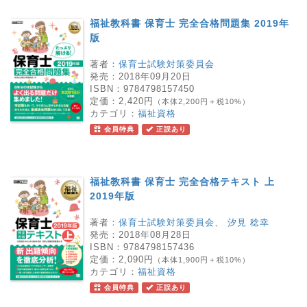
福祉教科書 保育士 完全合格問題集 2019年
版
著者：
保育士試験対策委員会
発売：
2018年09月20日
ISBN：
9784798157450
定価：
2,420円
（本体2,200円＋税10%）
カテゴリ：
福祉資格
会員特典
正誤あり
福祉教科書 保育士 完全合格テキスト 上
2019年版
著者：
保育士試験対策委員会
、
汐見 稔幸
発売：
2018年08月28日
ISBN：
9784798157436
定価：
2,090円
（本体1,900円＋税10%）
カテゴリ：
福祉資格
会員特典
正誤あり