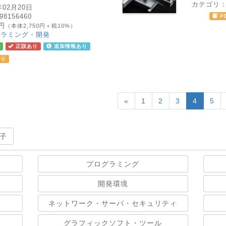
カテゴリ
年02月20日
98156460
P
5円
（本体2,750円＋税10%）
グラミング・開発
正誤あり
追加情報あり
あり
«
1
2
3
4
5
子
プログラミング
開発環境
ネットワーク・サーバ・セキュリティ
グラフィックソフト・ツール