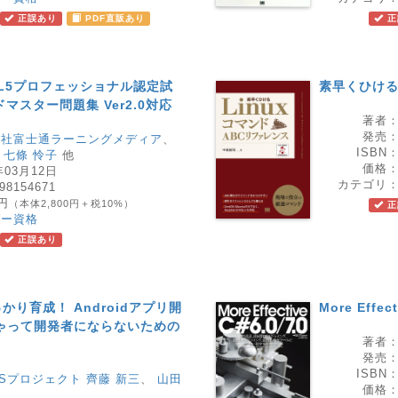
正誤あり
PDF直販あり
正
ML5プロフェッショナル認定試
素早くひける
ドマスター問題集 Ver2.0対応
著者
発売
会社富士通ラーニングメディア
、
ISBN
、
七條 怜子
他
価格
年03月12日
カテゴリ
98154671
0円
（本体2,800円＋税10%）
正
ダー資格
正誤あり
り育成！ Androidアプリ開
More Effect
ゃって開発者にならないための
著者
発売
ISBN
GSプロジェクト 齊藤 新三
、
山田
価格