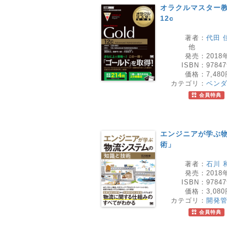
オラクルマスター教科書 
12c
著者：
代田 
他
発売：
2018
ISBN：
97847
価格：
7,48
カテゴリ：
ベン
会員特典
エンジニアが学ぶ
術」
著者：
石川 
発売：
2018
ISBN：
97847
価格：
3,08
カテゴリ：
開発
会員特典