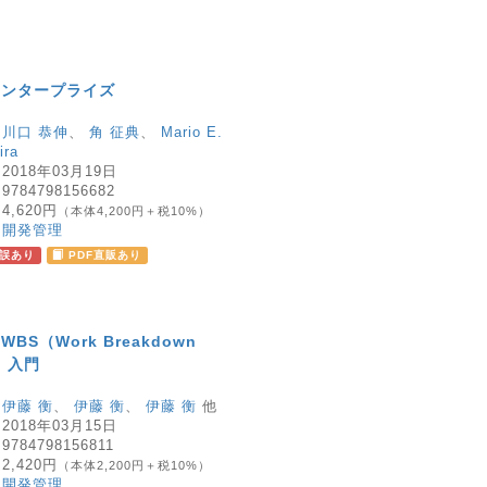
エンタープライズ
：
川口 恭伸
、
角 征典
、
Mario E.
ira
：
2018年03月19日
：
9784798156682
：
4,620円
（本体4,200円＋税10%）
：
開発管理
誤あり
PDF直販あり
BS（Work Breakdown
s）入門
：
伊藤 衡
、
伊藤 衡
、
伊藤 衡
他
：
2018年03月15日
：
9784798156811
：
2,420円
（本体2,200円＋税10%）
：
開発管理