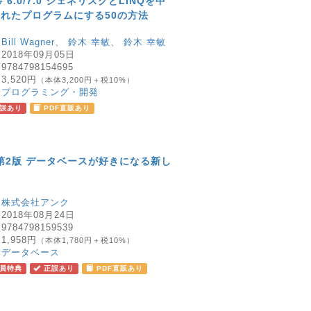
 C# 6.0/7.0 ジェネリスクとLINQを中
れたプログラムにする50の方法
：
Bill Wagner
、
鈴木 幸敏
、
鈴木 幸敏
：
2018年09月05日
：
9784798154695
：
3,520円
（本体3,200円＋税10%）
：
プログラミング・開発
誤あり
PDF直販あり
 第2版 データベースが好きになる新し
：
株式会社アンク
：
2018年08月24日
：
9784798159539
：
1,958円
（本体1,780円＋税10%）
：
データベース
員特典
正誤あり
PDF直販あり