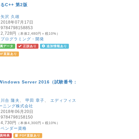
C++ 第2版
：
矢沢 久雄
：
2018年07月17日
：
9784798158853
：
2,728円
（本体2,480円＋税10%）
：
プログラミング・開発
属データ
正誤あり
追加情報あり
DF直販あり
indows Server 2016（試験番号：
：
川合 隆夫
、
甲田 章子
、
エディフィス
ーニング株式会社
：
2018年06月20日
：
9784798158150
：
4,730円
（本体4,300円＋税10%）
：
ベンダー資格
員特典
PDF直販あり