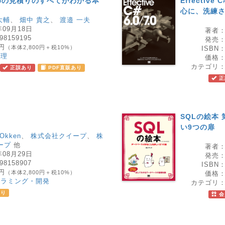
めの見積りのすべてがわかる本
Effective
心に、洗練さ
大輔
、
畑中 貴之
、
渡邉 一夫
年09月18日
著者
98159195
発売
0円
（本体2,800円＋税10%）
ISBN
管理
価格
カテゴリ
正誤あり
PDF直販あり
正
SQLの絵本
い9つの扉
 Okken
、
株式会社クイープ
、
株
ープ
他
著者
年08月29日
発売
98158907
ISBN
0円
（本体2,800円＋税10%）
価格
グラミング・開発
カテゴリ
あり
会