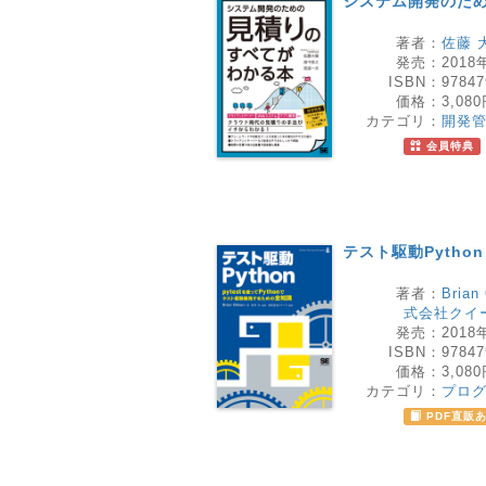
システム開発のた
著者：
佐藤 
発売：
2018
ISBN：
97847
価格：
3,08
カテゴリ：
開発
会員特典
テスト駆動Python
著者：
Brian
式会社クイ
発売：
2018
ISBN：
97847
価格：
3,08
カテゴリ：
プロ
PDF直販