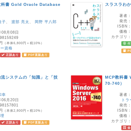
Gold Oracle Database
スラスラわかる
著者
発売
佳子
、
渡部 亮太
、
岡野 平八郎
ISBN
価格
年08月08日
カテゴリ
98159249
0円
（本体6,800円＋税10%）
付
ダー資格
P
正誤あり
PDF直販あり
物流システムの「知識」と「技
MCP教科書 W
70-740）
和幸
著者
年06月20日
トラ
98157801
発売
0円
ISBN
（本体2,800円＋税10%）
管理
価格
カテゴリ
正誤あり
PDF直販あり
会