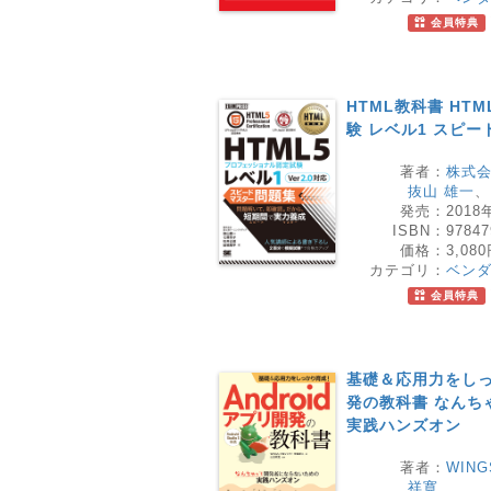
会員特典
HTML教科書 HT
験 レベル1 スピー
著者：
株式
抜山 雄一
発売：
2018
ISBN：
97847
価格：
3,08
カテゴリ：
ベン
会員特典
基礎＆応用力をしっか
発の教科書 なんち
実践ハンズオン
著者：
WIN
祥寛