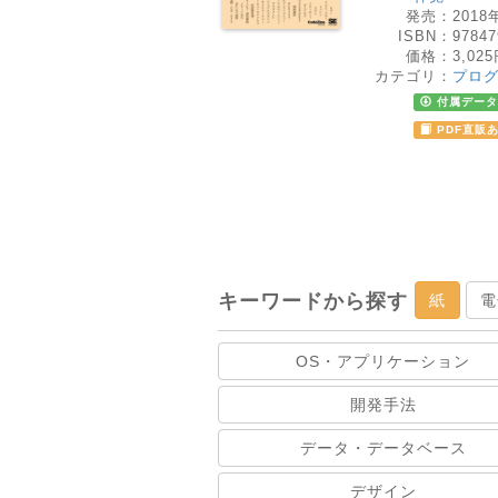
発売：
2018
ISBN：
97847
価格：
3,02
カテゴリ：
プロ
付属データ
PDF直販
キーワードから探す
紙
電
OS・アプリケーション
開発手法
データ・データベース
デザイン