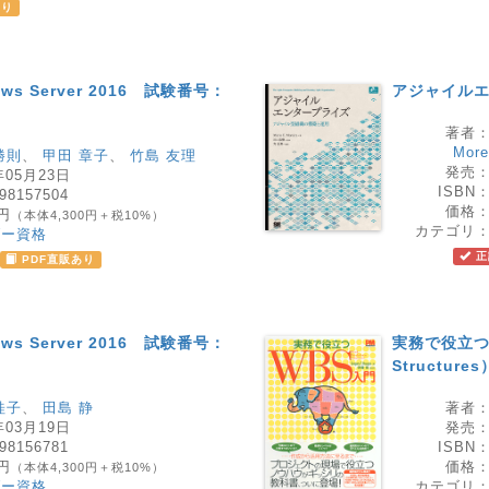
あり
ws Server 2016 試験番号：
アジャイル
著者
More
勝則
、
甲田 章子
、
竹島 友理
発売
年05月23日
ISBN
98157504
価格
0円
（本体4,300円＋税10%）
カテゴリ
ダー資格
正
PDF直販あり
ws Server 2016 試験番号：
実務で役立つW
Structure
桂子
、
田島 静
著者
年03月19日
発売
98156781
ISBN
0円
価格
（本体4,300円＋税10%）
ダー資格
カテゴリ