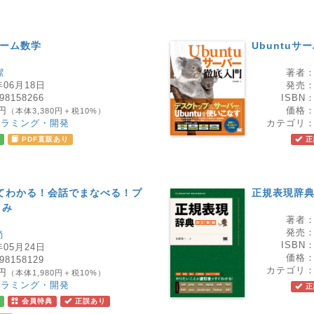
ゲーム数学
Ubuntuサ
潔
著者
年06月18日
発売
98158266
ISBN
8円
価格
（本体3,380円＋税10%）
グラミング・開発
カテゴリ
PDF直販あり
正
験してわかる！会話でまなべる！プ
正規表現辞典
くみ
著者
発売
尚
ISBN
年05月24日
価格
98158129
カテゴリ
8円
（本体1,980円＋税10%）
グラミング・開発
正
会員特典
正誤あり