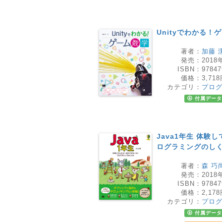
Unityでわかる！
著者：
加藤 
発売：
2018
ISBN：
97847
価格：
3,71
カテゴリ：
プロ
付属データ
Java1年生 体
ログラミングのし
著者：
森 巧
発売：
2018
ISBN：
97847
価格：
2,17
カテゴリ：
プロ
付属データ