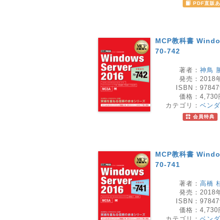
PDF直販
MCP教科書 Windo
70-742
著者：
神鳥 
発売：
2018
ISBN：
97847
価格：
4,73
カテゴリ：
ベン
会員特典
MCP教科書 Windo
70-741
著者：
高橋 
発売：
2018
ISBN：
97847
価格：
4,73
カテゴリ：
ベン