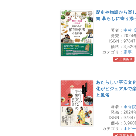
歴史や物語から楽し
書 暮らしに寄り添
著者：
中村 
発売：
2024
ISBN：
97847
価格：
3,52
カテゴリ：
家事
正誤あり
あたらしい平安文化
化がビジュアルで
と風俗
著者：
承香
発売：
2024
ISBN：
97847
価格：
3,96
カテゴリ：
ホビ
正誤あり