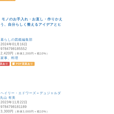
 モノのお手入れ・お直し・作りかえ
使う、自分らしく整えるアイデアとヒ
：
暮らしの図鑑編集部
：
2024年01月16日
：
9784798185552
：
2,420円
（本体2,200円＋税10%）
：
家事、料理
誤あり
PDF直販あり
：
ヘイリー・エドワーズ＝デュジャルダ
丸山 有美
：
2023年11月22日
：
9784798181189
：
3,300円
（本体3,000円＋税10%）