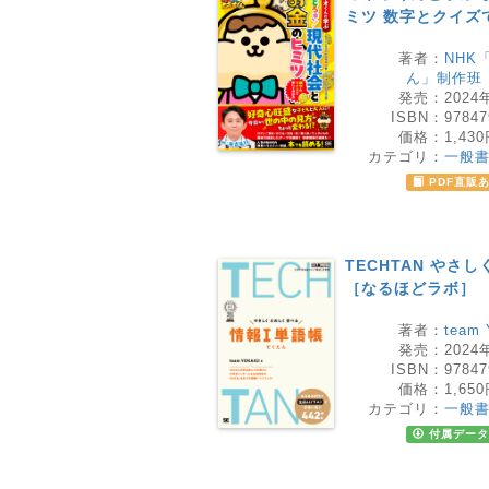
ミツ 数字とクイズ
著者：
NHK
ん」制作班
発売：
2024
ISBN：
97847
価格：
1,43
カテゴリ：
一般
PDF直販
TECHTAN やさ
［なるほどラボ］
著者：
team
発売：
2024
ISBN：
97847
価格：
1,65
カテゴリ：
一般
付属データ