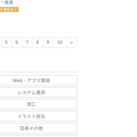
：
一般書
DF直販あり
5
6
7
8
9
10
»
Web・アプリ開発
システム運用
理工
イラスト技法
芸術その他