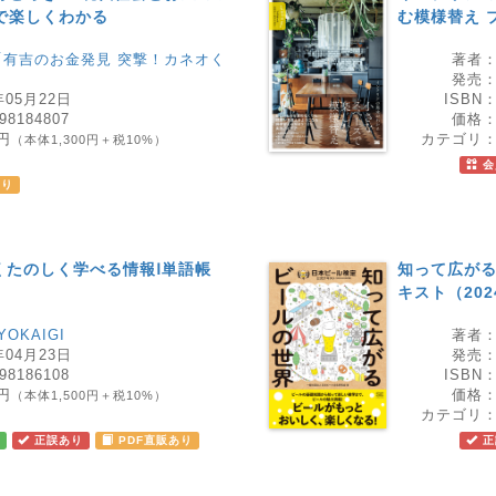
で楽しくわかる
む模様替え 
「有吉のお金発見 突撃！カネオく
著者
発売
年05月22日
ISBN
98184807
価格
0円
カテゴリ
（本体1,300円＋税10%）
書
会
あり
しくたのしく学べる情報Ⅰ単語帳
知って広がる
キスト（20
 YOKAIGI
著者
年04月23日
発売
98186108
ISBN
0円
価格
（本体1,500円＋税10%）
書
カテゴリ
正誤あり
PDF直販あり
正