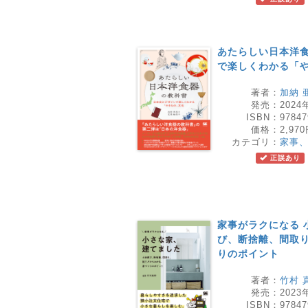
あたらしい日本洋食
で楽しくわかる「
著者：
加納 
発売：
2024
ISBN：
97847
価格：
2,97
カテゴリ：
家事
正誤あり
家事がラクになる 
び、断捨離、間取
りのポイント
著者：
竹村 
発売：
2023
ISBN：
97847