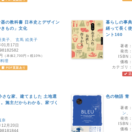
器の教科書 日本史とデザイン
暮らしの事典
やきもの」文化
繕って長く
ント160
亜美子
、
玄馬 絵美子
年01月17日
著者
98182582
発売
0円
（本体2,700円＋税10%）
ISBN
、料理
価格
カテゴリ
PDF直販あり
正
小さな家、建てました 土地選
色の物語 青
り。施主だからわかる、家づく
著者
ン
、
発売
真奈
ISBN
年12月20日
価格
98181844