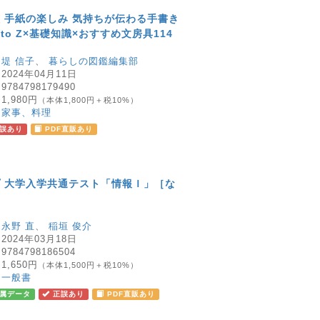
 手紙の楽しみ 気持ちが伝わる手書き
to Z×基礎知識×おすすめ文房具114
：
堤 信子
、
暮らしの図鑑編集部
：
2024年04月11日
：
9784798179490
：
1,980円
（本体1,800円＋税10%）
：
家事、料理
誤あり
PDF直販あり
 大学入学共通テスト「情報Ｉ」［な
］
：
永野 直
、
稲垣 俊介
：
2024年03月18日
：
9784798186504
：
1,650円
（本体1,500円＋税10%）
：
一般書
属データ
正誤あり
PDF直販あり