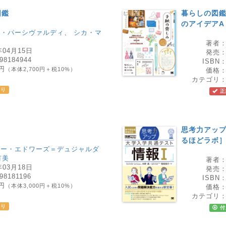
図鑑
暮らしの図鑑
のアイデアA 
ナ・パーシヴァルディ
、
シカ・マ
著者
年04月15日
発売
98184944
ISBN
0円
（本体2,700円＋税10%）
価格
ー
カテゴリ
あり
正
思考力アップ
るほどラボ
リー・エドワーズ＝デュジャルダ
有美
著者
年03月18日
発売
98181196
ISBN
0円
（本体3,000円＋税10%）
価格
書
カテゴリ
あり
付