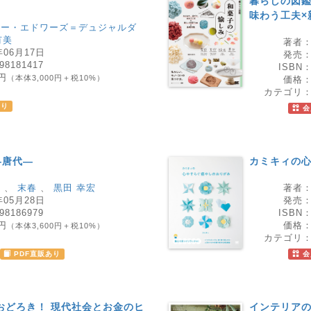
暮らしの図鑑
味わう工夫×
リー・エドワーズ＝デュジャルダ
有美
著者
年06月17日
発売
98181417
ISBN
0円
（本体3,000円＋税10%）
価格
書
カテゴリ
あり
会
―唐代―
カミキィの
萌
、
末春
、
黒田 幸宏
著者
年05月28日
発売
98186979
ISBN
0円
価格
（本体3,600円＋税10%）
書
カテゴリ
PDF直販あり
会
おどろき！ 現代社会とお金のヒ
インテリアの