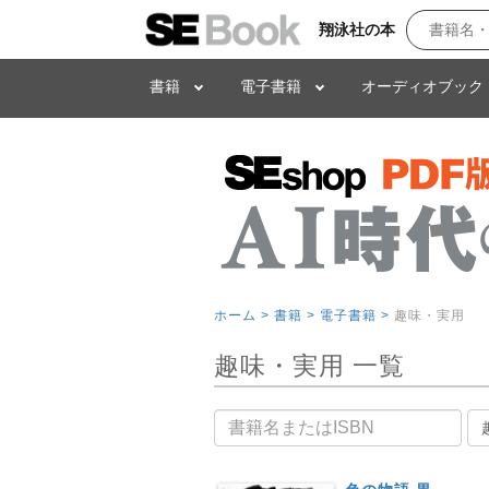
翔泳社の本
書籍
電子書籍
オーディオブック
ホーム >
書籍 >
電子書籍 >
趣味・実用
趣味・実用 一覧
書籍名