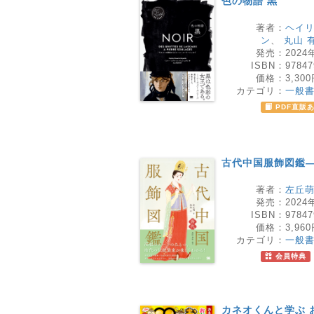
色の物語 黒
著者：
ヘイ
ン
、
丸山 
発売：
2024
ISBN：
97847
価格：
3,30
カテゴリ：
一般
PDF直販
古代中国服飾図鑑
著者：
左丘
発売：
2024
ISBN：
97847
価格：
3,96
カテゴリ：
一般
会員特典
カネオくんと学ぶ 