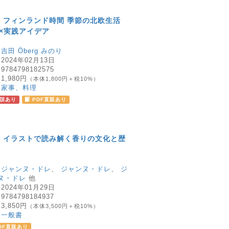
 フィンランド時間 季節の北欧生活
識×実践アイデア
：
吉田 Öberg みのり
：
2024年02月13日
：
9784798182575
：
1,980円
（本体1,800円＋税10%）
：
家事、料理
誤あり
PDF直販あり
 イラストで読み解く香りの文化と歴
：
ジャンヌ・ドレ
、
ジャンヌ・ドレ
、
ジ
ヌ・ドレ
他
：
2024年01月29日
：
9784798184937
：
3,850円
（本体3,500円＋税10%）
：
一般書
DF直販あり