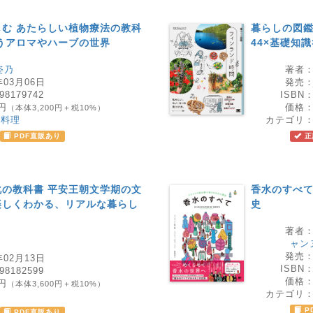
む あたらしい植物療法の教科
暮らしの図鑑
うアロマやハーブの世界
44×基礎知
姿乃
著者
年03月06日
発売
98179742
ISBN
0円
価格
（本体3,200円＋税10%）
、料理
カテゴリ
PDF直販あり
正
の教科書 平安王朝文学期の文
香水のすべて
楽しくわかる、リアルな暮らし
史
著者
ャン
院
発売
年02月13日
ISBN
98182599
価格
0円
（本体3,600円＋税10%）
カテゴリ
ー
P
PDF直販あり