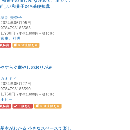
 和菓子の愉しみ ながめて、愛でて、
新しい和菓子24×基礎知識
：
堀部 美奈子
：
2024年06月05日
：
9784798185583
：
1,980円
（本体1,800円＋税10%）
：
家事、料理
員特典
PDF直販あり
心やすらぐ癒やしのおりがみ
：
カミキィ
：
2024年05月27日
：
9784798185590
：
1,760円
（本体1,600円＋税10%）
：
ホビー
員特典
正誤あり
PDF直販あり
基本がわかる 小さなスペースで楽し