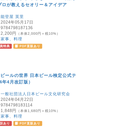
プロが教えるセオリー＆アイデア
：
能登屋 英里
：
2024年05月17日
：
9784798187136
：
2,200円
（本体2,000円＋税10%）
：
家事、料理
員特典
PDF直販あり
ビールの世界 日本ビール検定公式テ
24年4月改訂版）
：
一般社団法人日本ビール文化研究会
：
2024年04月22日
：
9784798183114
：
1,848円
（本体1,680円＋税10%）
：
家事、料理
誤あり
PDF直販あり