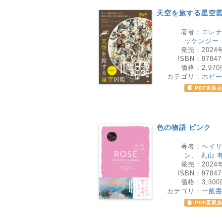
天空を旅する星空
著者：
エレ
ッケンジー
発売：
2024
ISBN：
97847
価格：
2,97
カテゴリ：
ホビ
PDF直販
色の物語 ピンク
著者：
ヘイ
ン
、
丸山 
発売：
2024
ISBN：
97847
価格：
3,30
カテゴリ：
一般
PDF直販