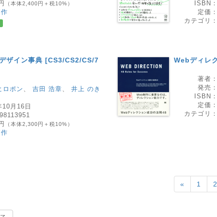
0円
ISBN
（本体2,400円＋税10%）
制作
定価
カテゴリ
デザイン事典 [CS3/CS2/CS/7
Webディレ
著者
発売
ヒロポン
、
吉田 浩章
、
井上 のき
ISBN
定価
年10月16日
カテゴリ
98113951
0円
（本体2,300円＋税10%）
制作
«
1