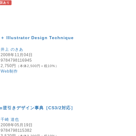
誤あり
＋ Illustrator Design Technique
：
井上 のきあ
：
2008年11月04日
：
9784798116945
：
2,750円
（本体2,500円＋税10%）
：
Web制作
e Pro逆引きデザイン事典［CS3/2対応］
：
千崎 達也
：
2008年05月19日
：
9784798115382
：
3,520円