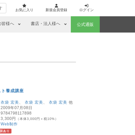
す
お気に入り
新規会員登録
ログイン
の皆様へ
書店・法人様へ
公式通販
スト養成講座
：
衣袋 宏美
、
衣袋 宏美
、
衣袋 宏美
他
：
2009年07月08日
：
9784798117898
：
3,300円
（本体3,000円＋税10%）
：
Web制作
誤あり