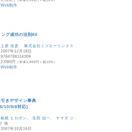
（本体3,200円＋税10%）
：
Web制作
ィング成功の法則60
：
上原 佳彦
、
株式会社ミツエーリンクス
：
2007年12月18日
：
9784798114309
：
2,090円
（本体1,900円＋税10%）
：
Web制作
tor逆引きデザイン事典
S/10/9/8対応]
：
柘植 ヒロポン
、
生田 信一
、
ヤマダ ジ
ヤ
他
：
2007年10月16日