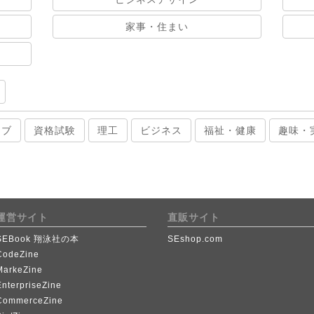
家事・住まい
ィブ
資格試験
理工
ビジネス
福祉・健康
趣味・
運営サイト
直販サイト
SEBook 翔泳社の本
SEshop.com
CodeZine
MarkeZine
EnterpriseZine
CommerceZine