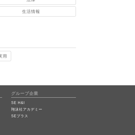
生活情報
実用
グループ企業
SE H&I
翔泳社アカデミー
SEプラス