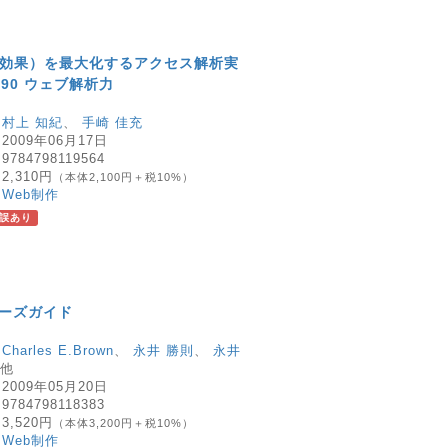
対効果）を最大化するアクセス解析実
90 ウェブ解析力
：
村上 知紀
、
手崎 佳充
：
2009年06月17日
：
9784798119564
：
2,310円
（本体2,100円＋税10%）
：
Web制作
誤あり
ナーズガイド
：
Charles E.Brown
、
永井 勝則
、
永井
他
：
2009年05月20日
：
9784798118383
：
3,520円
（本体3,200円＋税10%）
：
Web制作