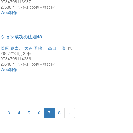
：
9784798113937
：
2,530円
（本体2,300円＋税10%）
：
Web制作
クション成功の法則48
：
松原 慶太
、
大谷 秀映
、
高山 一登
他
：
2007年08月29日
：
9784798114286
：
2,640円
（本体2,400円＋税10%）
：
Web制作
2
3
4
5
6
7
8
»