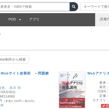
キーワードで探
読者
POD
アプリ
作
Web制作から検索
Webサイト改善術 ～問題解
Webアナリ
著者
発売
貴光
、
吉川 功
ISBN
年08月06日
定価
98114880
カテゴリ
0円
（本体2,200円＋税10%）
制作
正