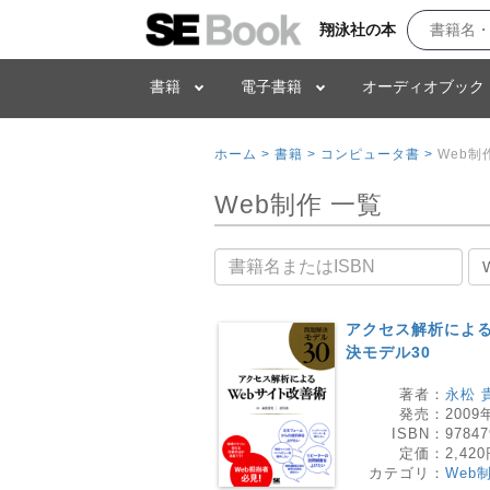
翔泳社の本
書籍
電子書籍
オーディオブック
ホーム >
書籍 >
コンピュータ書 >
Web制
Web制作 一覧
書籍名
アクセス解析による
決モデル30
著者：
永松 
発売：
2009
ISBN：
97847
定価：
2,42
カテゴリ：
Web