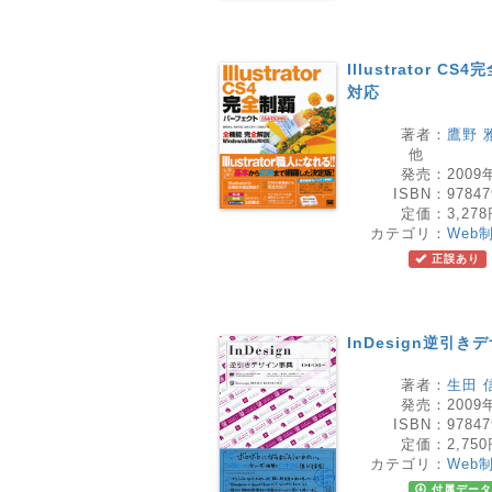
Illustrator 
対応
著者：
鷹野 
他
発売：
2009
ISBN：
97847
定価：
3,27
カテゴリ：
Web
正誤あり
InDesign逆引き
著者：
生田 
発売：
2009
ISBN：
97847
定価：
2,75
カテゴリ：
Web
付属データ