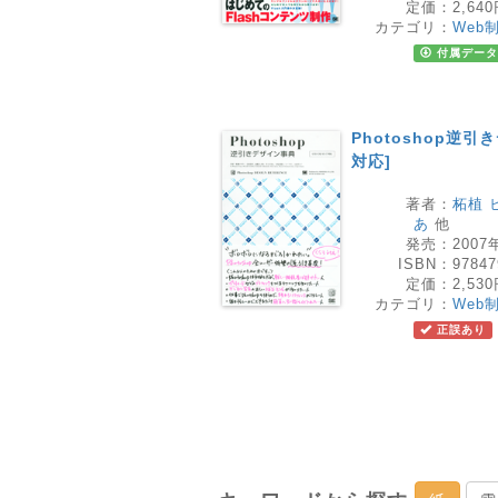
定価：
2,64
カテゴリ：
Web
付属データ
Photoshop逆引き
対応]
著者：
柘植 
あ
他
発売：
2007
ISBN：
97847
定価：
2,53
カテゴリ：
Web
正誤あり