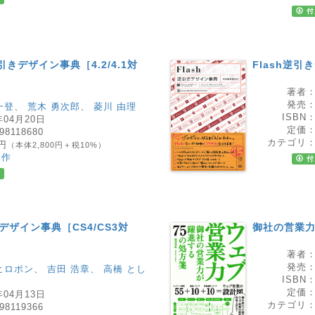
付
 逆引きデザイン事典［4.2/4.1対
Flash逆引
著者
発売
一登
、
荒木 勇次郎
、
菱川 由理
ISBN
年04月20日
定価
98118680
カテゴリ
0円
（本体2,800円＋税10%）
制作
付
きデザイン事典［CS4/CS3対
御社の営業力
著者
発売
ヒロポン
、
吉田 浩章
、
高橋 とし
ISBN
定価
年04月13日
カテゴリ
98119366