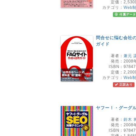
定価：
2,53
カテゴリ：
Web
付属データ
問合せに悩む会社の
ガイド
著者：
兼元 
発売：
2008
ISBN：
97847
定価：
2,20
カテゴリ：
Web
正誤あり
ヤフー！・グーグル
著者：
鈴木 
発売：
2008
ISBN：
97847
定価：
1,84