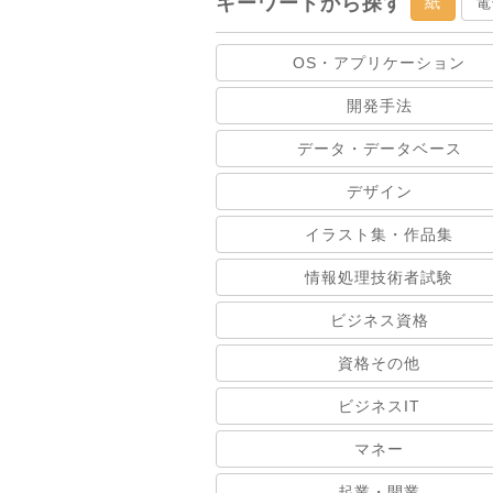
キーワードから探す
紙
電
OS・アプリケーション
開発手法
データ・データベース
デザイン
イラスト集・作品集
情報処理技術者試験
ビジネス資格
資格その他
ビジネスIT
マネー
起業・開業