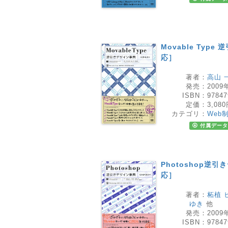
Movable Type
応］
著者：
高山 
発売：
2009
ISBN：
97847
定価：
3,08
カテゴリ：
Web
付属データ
Photoshop逆引
応］
著者：
柘植 
ゆき
他
発売：
2009
ISBN：
97847