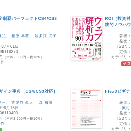
CS4完全制覇パーフェクトCS4/CS3
ROI（投資
践的ノウハウ
雅弘
、
相原 早苗
、
波多江 潤子
著者
発売
年07月01日
ISBN
98116273
定価
8円
カテゴリ
（本体2,980円＋税10%）
制作
正
デザイン事典［CS4/CS3対応］
Flex3ビギ
信一
、
古尾谷 眞人
、
森 裕司
著者
年06月15日
勝則
98119403
発売
0円
ISBN
（本体2,500円＋税10%）
制作
定価
カテゴリ