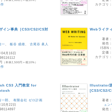
（本体1,680円＋税10%）
制作
カテゴリ
デザイン事典［CS3/CS2/CS対
Webライテ
著者
発売
信一
、
板谷 成雄
、
古尾谷 眞人
ISBN
定価
年04月16日
カテゴリ
98116112
0円
（本体2,500円＋税10%）
制作
h CS3 入門教室 for
Illustra
ntosh
[CS3/CS2/C
有一郎
、
有限会社 ゼロ計画
著者
年10月22日
ュン
98114897
発売