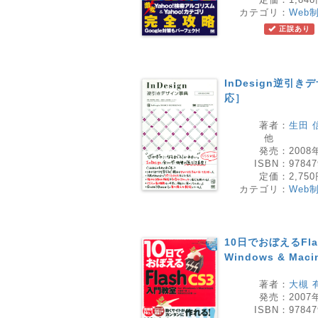
カテゴリ：
Web
正誤あり
InDesign逆引き
応］
著者：
生田 
他
発売：
2008
ISBN：
97847
定価：
2,75
カテゴリ：
Web
10日でおぼえるFlas
Windows & Maci
著者：
大槻 
発売：
2007
ISBN：
97847