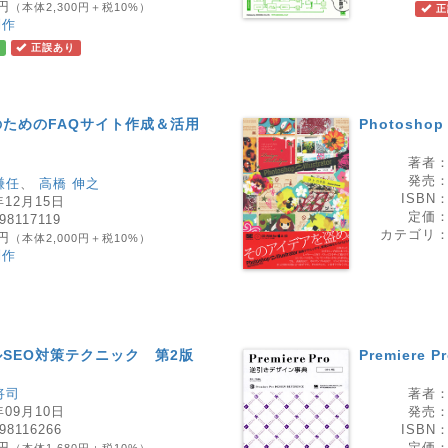
0円
（本体2,300円＋税10%）
正
制作
正誤あり
ためのFAQサイト作成＆活用
Photoshop 
著者
発売
謙任
、
高橋 伸之
ISBN
年12月15日
定価
98117119
カテゴリ
0円
（本体2,000円＋税10%）
制作
SEO対策テクニック 第2版
Premier
将司
著者
年09月10日
発売
98116266
ISBN
8円
定価