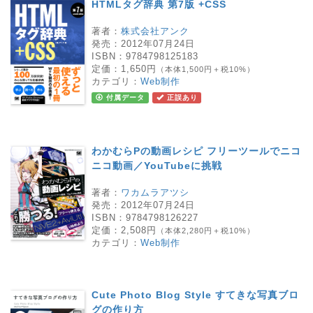
HTMLタグ辞典 第7版 +CSS
著者：
株式会社アンク
発売：
2012年07月24日
ISBN：
9784798125183
定価：
1,650円
（本体1,500円＋税10%）
カテゴリ：
Web制作
付属データ
正誤あり
わかむらPの動画レシピ フリーツールでニコ
ニコ動画／YouTubeに挑戦
著者：
ワカムラアツシ
発売：
2012年07月24日
ISBN：
9784798126227
定価：
2,508円
（本体2,280円＋税10%）
カテゴリ：
Web制作
Cute Photo Blog Style すてきな写真ブロ
グの作り方