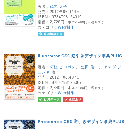
著者：
茂木 葉子
発売：
2012年06月14日
ISBN：
9784798124919
定価：
2,728円
（本体2,480円＋税10%）
カテゴリ：
Web制作
追加情報あり
Illustrator CS6 逆引きデザイン事典PLUS
著者：
柘植 ヒロポン
、
生田 信一
、
ヤマダ ジ
ュンヤ
他
発売：
2012年06月07日
ISBN：
9784798126067
定価：
2,640円
（本体2,400円＋税10%）
カテゴリ：
Web制作
付属データ
正誤あり
Photoshop CS6 逆引きデザイン事典PLUS