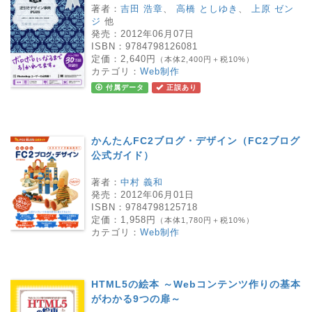
著者：
吉田 浩章
、
高橋 としゆき
、
上原 ゼン
ジ
他
発売：
2012年06月07日
ISBN：
9784798126081
定価：
2,640円
（本体2,400円＋税10%）
カテゴリ：
Web制作
付属データ
正誤あり
かんたんFC2ブログ・デザイン（FC2ブログ
公式ガイド）
著者：
中村 義和
発売：
2012年06月01日
ISBN：
9784798125718
定価：
1,958円
（本体1,780円＋税10%）
カテゴリ：
Web制作
HTML5の絵本 ～Webコンテンツ作りの基本
がわかる9つの扉～