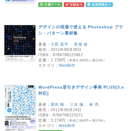
付属データ
正誤あり
追加情報あり
デザインの現場で使える Photoshop ブラ
シ・パターン素材集
著者：
大西 真平
、
長場 雄
発売：
2011年08月30日
ISBN：
9784798123967
定価：
2,728円
（本体2,480円＋税10%）
カテゴリ：
Web制作
WordPress逆引きデザイン事典 PLUS[3.x
対応]
著者：
酒井 隆
、
三木 徹
、
林 亮
発売：
2011年06月24日
ISBN：
9784798123271
定価：
3,278円
（本体2,980円＋税10%）
カテゴリ：
Web制作