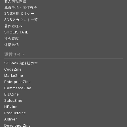
個人情報保護
免責事項・著作権等
SNS利用ポリシー
SNSアカウント一覧
著作者様へ
SHOEISHA iD
社会貢献
外部送信
運営サイト
SEBook 翔泳社の本
CodeZine
MarkeZine
EnterpriseZine
CommerceZine
Biz/Zine
SalesZine
HRzine
ProductZine
AIdiver
DeveloperZine