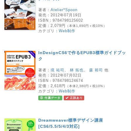
著者：
Atelier*Spoon
発売：
2012年07月19日
ISBN：
9784798125602
定価：
2,079円
（本体1,890円＋税10%）
カテゴリ：
Web制作
InDesignCS6で作るEPUB3標準ガイドブッ
ク
著者：
境 祐司
、
林 拓也
、
森 裕司
他
発売：
2012年07月02日
ISBN：
9784798124674
定価：
2,618円
（本体2,380円＋税10%）
カテゴリ：
Web制作
付属データ
正誤あり
Dreamweaver標準デザイン講座
[CS6/5.5/5/4/3対応]