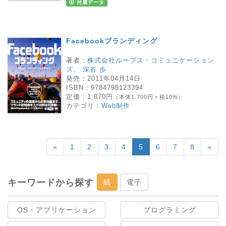
付属データ
Facebookブランディング
著者：
株式会社ループス・コミュニケーション
ズ
、
深谷 歩
発売：
2011年04月14日
ISBN：
9784798123394
定価：
1,870円
（本体1,700円＋税10%）
カテゴリ：
Web制作
«
1
2
3
4
5
6
7
8
»
キーワードから探す
紙
電子
OS・アプリケーション
プログラミング