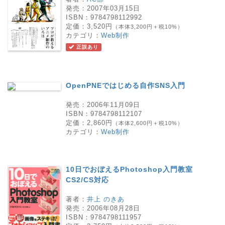
発売：
2007年03月15日
ISBN：
9784798112992
定価：
3,520円
（本体3,200円＋税10%）
カテゴリ：
Web制作
正誤あり
OpenPNEではじめる自作SNS入門
発売：
2006年11月09日
ISBN：
9784798112107
定価：
2,860円
（本体2,600円＋税10%）
カテゴリ：
Web制作
10日でおぼえるPhotoshop入門教室
CS2/CS対応
著者：
井上 のきあ
発売：
2006年08月28日
ISBN：
9784798111957