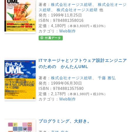
著者：
株式会社オージス総研
、
株式会社オージ
ス総研
、
株式会社オージス総研
他
発売：
1999年11月25日
ISBN：
9784881358016
定価：
4,180円
（本体3,800円＋税10%）
カテゴリ：
Web制作
付属データ
ITマネージャとソフトウェア設計エンジニア
のための かんたんUML
著者：
株式会社オージス総研
、
千藤 雅弘
発売：
1999年06月30日
ISBN：
9784881357590
定価：
2,178円
（本体1,980円＋税10%）
カテゴリ：
Web制作
プログラミング、大好き。