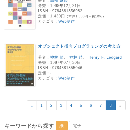
著者：
高橋 麻奈
発売：
1998年12月21日
ISBN：
9784881356982
定価：
1,430円
（本体1,300円＋税10%）
カテゴリ：
Web制作
オブジェクト指向プログラミングの考え方
著者：
神林 靖
、
神林 靖
、
Henry F. Ledgard
発売：
1997年07月30日
ISBN：
9784881355046
定価：
-
カテゴリ：
Web制作
«
1
2
3
4
5
6
7
8
»
キーワードから探す
紙
電子