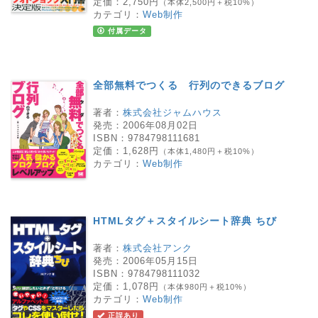
定価：
2,750円
（本体2,500円＋税10%）
カテゴリ：
Web制作
付属データ
全部無料でつくる 行列のできるブログ
著者：
株式会社ジャムハウス
発売：
2006年08月02日
ISBN：
9784798111681
定価：
1,628円
（本体1,480円＋税10%）
カテゴリ：
Web制作
HTMLタグ＋スタイルシート辞典 ちび
著者：
株式会社アンク
発売：
2006年05月15日
ISBN：
9784798111032
定価：
1,078円
（本体980円＋税10%）
カテゴリ：
Web制作
正誤あり