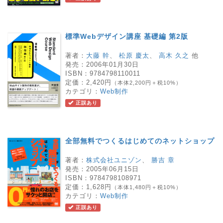
標準Webデザイン講座 基礎編 第2版
著者：
大藤 幹
、
松原 慶太
、
高木 久之
他
発売：
2006年01月30日
ISBN：
9784798110011
定価：
2,420円
（本体2,200円＋税10%）
カテゴリ：
Web制作
正誤あり
全部無料でつくるはじめてのネットショップ
著者：
株式会社ユニゾン
、
勝吉 章
発売：
2005年06月15日
ISBN：
9784798108971
定価：
1,628円
（本体1,480円＋税10%）
カテゴリ：
Web制作
正誤あり