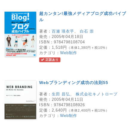
超カンタン!最強メディアブログ成功バイブ
ル
著者：
百瀬 瑛衣乎
、
白石 崇
発売：
2005年04月18日
ISBN：
9784798108704
定価：
1,518円
（本体1,380円＋税10%）
カテゴリ：
Web制作
正誤あり
Webブランディング成功の法則55
著者：
生田 昌弘
、
株式会社キノトロープ
発売：
2005年04月11日
ISBN：
9784798108926
定価：
2,640円
（本体2,400円＋税10%）
カテゴリ：
Web制作