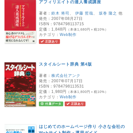
アフィリエイトの達人養成講座
著者：
鈴木 将司
、
伊藤 哲哉
、
坂巻 隆之
他
発売：
2007年08月27日
ISBN：
9784798113715
定価：
1,848円
（本体1,680円＋税10%）
カテゴリ：
Web制作
正誤あり
スタイルシート辞典 第4版
著者：
株式会社アンク
発売：
2007年07月17日
ISBN：
9784798113531
定価：
1,980円
（本体1,800円＋税10%）
カテゴリ：
Web制作
付属データ
正誤あり
はじめてのホームページ作り 小さな会社の
Webサイト制作・運用ガイド