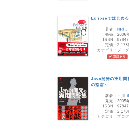
Eclipseではじめる
著者：
NRI
発売：
2006
ISBN：
97847
定価：
2,17
カテゴリ：
プロ
正誤あり
Java開発の実用
の指南～
著者：
古川 
発売：
2005
ISBN：
97847
定価：
2,17
カテゴリ：
プロ