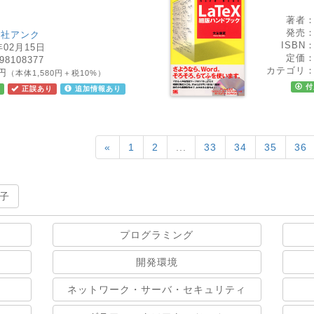
著者
発売
会社アンク
ISBN
年02月15日
定価
98108377
カテゴリ
8円
（本体1,580円＋税10%）
付
正誤あり
追加情報あり
«
1
2
...
33
34
35
36
子
プログラミング
開発環境
ネットワーク・サーバ・セキュリティ