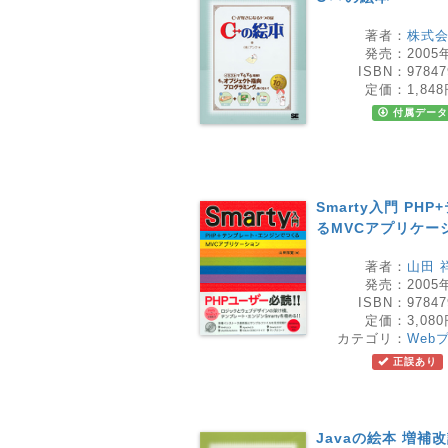
著者：
株式
発売：
2005
ISBN：
97847
定価：
1,84
付属データ
Smarty入門 P
るMVCアプリケー
著者：
山田 
発売：
2005
ISBN：
97847
定価：
3,08
カテゴリ：
Web
正誤あり
Javaの絵本 増補