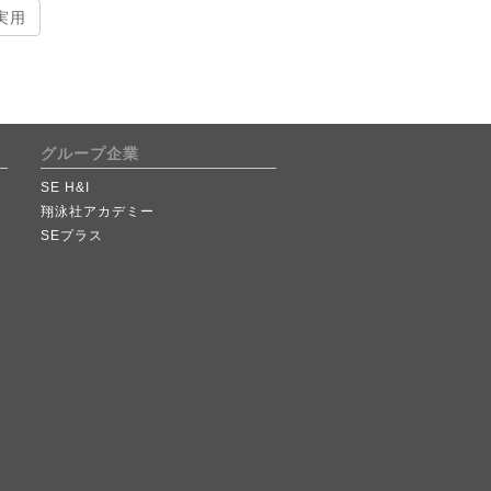
実用
グループ企業
SE H&I
翔泳社アカデミー
SEプラス