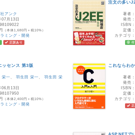
注文の多いJ
会社アンク
著者
年07月13日
発売
98109022
ISBN
8円
定価
（本体1,680円＋税10%）
グラミング・開発
カテゴリ
正誤あり
付
エッセンス 第3版
これならわか
 栄一
、
羽生田 栄一
、
羽生田 栄
著者
発売
年06月13日
ISBN
98107950
定価
0円
カテゴリ
（本体2,400円＋税10%）
グラミング・開発
正
ASP.NET