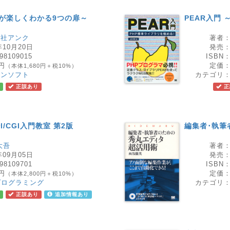
Aが楽しくわかる9つの扉～
PEAR入門
会社アンク
著者
年10月20日
発売
98109015
ISBN
8円
定価
（本体1,680円＋税10%）
コンソフト
カテゴリ
正誤あり
正
l/CGI入門教室 第2版
編集者･執筆
大吾
著者
年09月05日
発売
98109701
ISBN
0円
定価
（本体2,800円＋税10%）
プログラミング
カテゴリ
正誤あり
追加情報あり