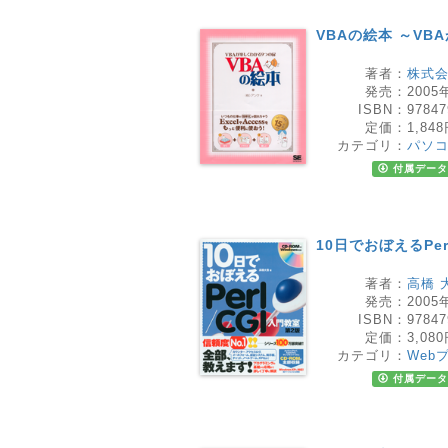
VBAの絵本 ～VB
著者：
株式
発売：
2005
ISBN：
97847
定価：
1,84
カテゴリ：
パソ
付属データ
10日でおぼえるPer
著者：
高橋 
発売：
2005
ISBN：
97847
定価：
3,08
カテゴリ：
Web
付属データ