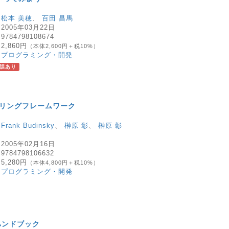
：
松本 美穂
、
百田 昌馬
：
2005年03月22日
：
9784798108674
：
2,860円
（本体2,600円＋税10%）
：
プログラミング・開発
誤あり
モデリングフレームワーク
：
Frank Budinsky
、
榊原 彰
、
榊原 彰
：
2005年02月16日
：
9784798106632
：
5,280円
（本体4,800円＋税10%）
：
プログラミング・開発
版ハンドブック