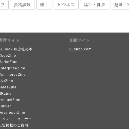
ィブ
資格試験
理工
ビジネス
福祉・健康
趣味・
運営サイト
直販サイト
SEBook 翔泳社の本
SEshop.com
CodeZine
MarkeZine
EnterpriseZine
CommerceZine
iz/Zine
SalesZine
HRzine
ProductZine
Idiver
DeveloperZine
イベント・セミナー
広告掲載のご案内