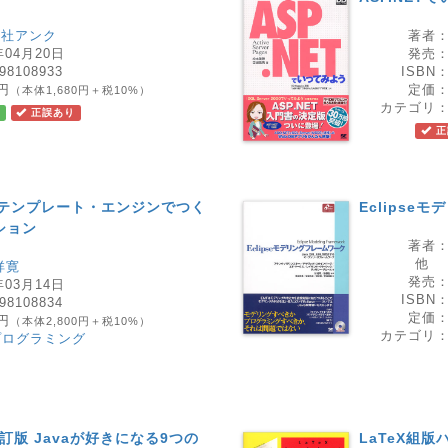
会社アンク
著者
年04月20日
発売
98108933
ISBN
8円
定価
（本体1,680円＋税10%）
カテゴリ
正誤あり
正
HP+テンプレート・エンジンでつく
Eclipse
ション
著者
他
祥寛
発売
年03月14日
ISBN
98108834
定価
0円
（本体2,800円＋税10%）
カテゴリ
プログラミング
改訂版 Javaが好きになる9つの
LaTeX組