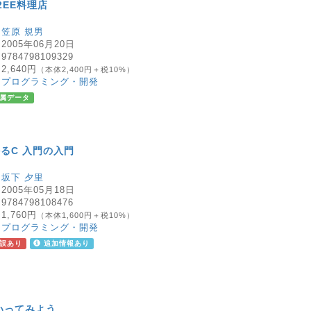
2EE料理店
：
笠原 規男
：
2005年06月20日
：
9784798109329
：
2,640円
（本体2,400円＋税10%）
：
プログラミング・開発
属データ
るC 入門の入門
：
坂下 夕里
：
2005年05月18日
：
9784798108476
：
1,760円
（本体1,600円＋税10%）
：
プログラミング・開発
誤あり
追加情報あり
でいってみよう