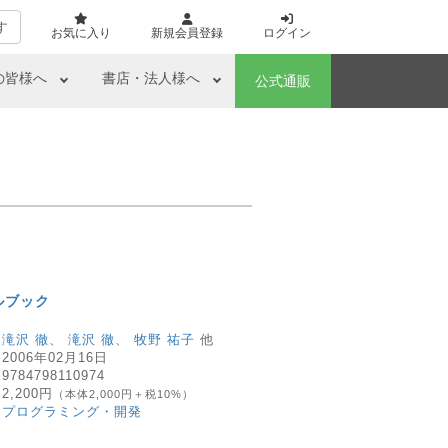
す
お気に入り
新規会員登録
ログイン
の皆様へ
書店・法人様へ
公式通販
ルブック
：
滝沢 徹
、
滝沢 徹
、
牧野 祐子
他
：
2006年02月16日
：
9784798110974
：
2,200円
（本体2,000円＋税10%）
：
プログラミング・開発