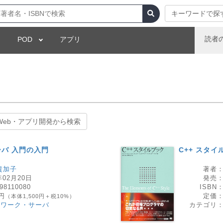
キーワードで探
読者
POD
アプリ
覧
Web・アプリ開発から検索
バ 入門の入門
C++ スタイ
貴加子
著者
年02月20日
発売
98110080
ISBN
0円
定価
（本体1,500円＋税10%）
トワーク・サーバ
カテゴリ