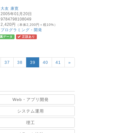
：
大友 康寛
：
2005年01月20日
：
9784798108049
：
2,420円
（本体2,200円＋税10%）
：
プログラミング・開発
属データ
正誤あり
37
38
39
40
41
»
Web・アプリ開発
システム運用
理工