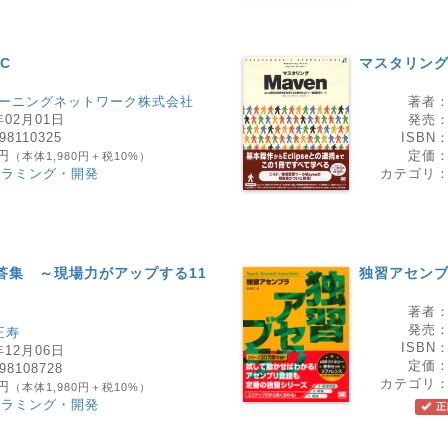
C
マスタリング
ラーニングネットワーク株式会社
著者
年02月01日
発売
98110325
ISBN
8円
定価
（本体1,980円＋税10%）
グラミング・開発
カテゴリ
問答集 ～現場力がアップする11
独習アセン
著者
発売
正寿
ISBN
年12月06日
定価
98108728
カテゴリ
8円
（本体1,980円＋税10%）
グラミング・開発
正