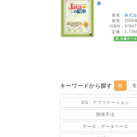
扉
著者：
株式
発売：
2005
ISBN：
97847
定価：
1,73
付属データ
キーワードから探す
紙
電
OS・アプリケーション
開発手法
データ・データベース