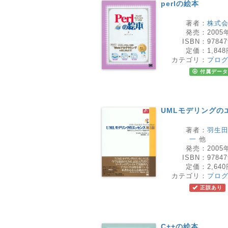
perlの絵本
著者：
株式
発売：
2005
ISBN：
97847
定価：
1,84
カテゴリ：
プロ
付属データ
UMLモデリングの
著者：
羽生田
一
他
発売：
2005
ISBN：
97847
定価：
2,64
カテゴリ：
プロ
正誤あり
C++の絵本