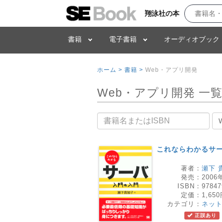
翔泳社の本
書籍
電子書籍
オーディオブック
ホーム >
書籍 >
Web・アプリ開発
Web・アプリ開発 一
書籍名
これならわかるサー
著者：
瀬下 
発売：
2006
ISBN：
97847
定価：
1,65
カテゴリ：
ネッ
正誤あり