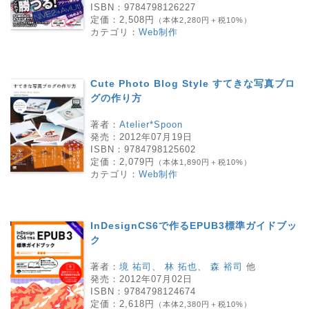
ISBN：
9784798126227
定価：
2,508円
（本体2,280円＋税10%）
カテゴリ：
Web制作
Cute Photo Blog Style すてきな写真ブロ
グの作り方
著者：
Atelier*Spoon
発売：
2012年07月19日
ISBN：
9784798125602
定価：
2,079円
（本体1,890円＋税10%）
カテゴリ：
Web制作
InDesignCS6で作るEPUB3標準ガイドブッ
ク
著者：
境 祐司
、
林 拓也
、
森 裕司
他
発売：
2012年07月02日
ISBN：
9784798124674
定価：
2,618円
（本体2,380円＋税10%）