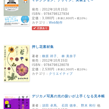
ィレクション、デザイン、実装まで～
発売：
2012年10月15日
ISBN：
9784798127934
定価：
3,080円
（本体2,800円＋税10%）
カテゴリ：
Web制作
正誤あり
押し花素材集
著者：
柳原 祥子
、
林 美奈子
発売：
2012年10月15日
ISBN：
9784798128078
定価：
2,530円
（本体2,300円＋税10%）
カテゴリ：
クリエイティブ
デジカメ写真の光の扱いが上手くなる見本帳
著者：
須田 卓馬
、
石田 徳幸
、
野木 和行
他