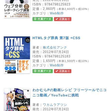
ISBN：
9784798125923
定価：
2,860円
（本体2,600円＋税10%）
カテゴリ：
Web制作
付属データ
正誤あり
HTMLタグ辞典 第7版 +CSS
著者：
株式会社アンク
発売：
2012年07月24日
ISBN：
9784798125183
定価：
1,650円
（本体1,500円＋税10%）
カテゴリ：
Web制作
付属データ
正誤あり
わかむらPの動画レシピ フリーツールでニコ
ニコ動画／YouTubeに挑戦
著者：
ワカムラアツシ
発売：
2012年07月24日