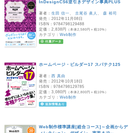
InDesignCS6逆引きデザイン事典PLUS
著者：
生田 信一
、
古尾谷 眞人
、
森 裕司
発売：
2012年11月08日
ISBN：
9784798129488
定価：
2,838円
（本体2,580円＋税10%）
カテゴリ：
Web制作
付属データ
ホームページ・ビルダー17 スパテク125
著者：
西 真由
発売：
2012年10月18日
ISBN：
9784798129785
定価：
3,080円
（本体2,800円＋税10%）
カテゴリ：
Web制作
追加情報あり
Web制作標準講座[総合コース]～企画からデ