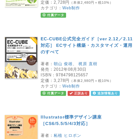
定価：
2,728円
（本体2,480円＋税10%）
カテゴリ：
Web制作
付属データ
EC-CUBE公式完全ガイド［ver 2.12／2.11
対応］ ECサイト構築・カスタマイズ・運用
のすべて
著者：
朝山 俊雄
、
梶原 直樹
発売：
2012年08月30日
ISBN：
9784798125657
定価：
3,278円
（本体2,980円＋税10%）
カテゴリ：
Web制作
付属データ
正誤あり
追加情報あり
Illustrator標準デザイン講座
［CS6/5.5/5/4/3対応］
著者：
柘植 ヒロポン