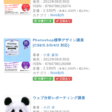
発売：
2012年08月30日
ISBN：
9784798126074
定価：
2,530円
（本体2,300円＋税10%）
カテゴリ：
Web制作
付属データ
正誤あり
Photoshop標準デザイン講座
[CS6/5.5/5/4/3 対応]
著者：
小泉 森弥
発売：
2012年08月30日
ISBN：
9784798126098
定価：
2,530円
（本体2,300円＋税10%）
カテゴリ：
Web制作
付属データ
正誤あり
ウェブ分析レポーティング講座
著者：
小川 卓
発売：
2012年08月16日