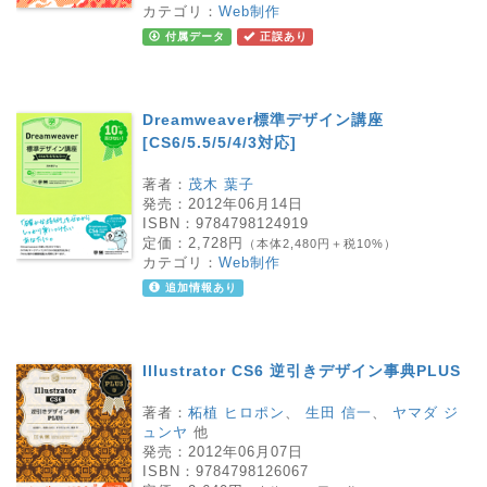
カテゴリ：
Web制作
付属データ
正誤あり
Dreamweaver標準デザイン講座
[CS6/5.5/5/4/3対応]
著者：
茂木 葉子
発売：
2012年06月14日
ISBN：
9784798124919
定価：
2,728円
（本体2,480円＋税10%）
カテゴリ：
Web制作
追加情報あり
Illustrator CS6 逆引きデザイン事典PLUS
著者：
柘植 ヒロポン
、
生田 信一
、
ヤマダ ジ
ュンヤ
他
発売：
2012年06月07日
ISBN：
9784798126067