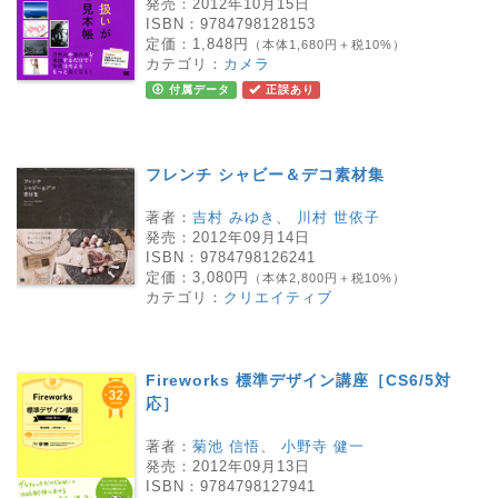
発売：
2012年10月15日
ISBN：
9784798128153
定価：
1,848円
（本体1,680円＋税10%）
カテゴリ：
カメラ
付属データ
正誤あり
フレンチ シャビー＆デコ素材集
著者：
吉村 みゆき
、
川村 世依子
発売：
2012年09月14日
ISBN：
9784798126241
定価：
3,080円
（本体2,800円＋税10%）
カテゴリ：
クリエイティブ
Fireworks 標準デザイン講座［CS6/5対
応］
著者：
菊池 信悟
、
小野寺 健一
発売：
2012年09月13日
ISBN：
9784798127941