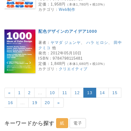
定価：
1,958円
（本体1,780円＋税10%）
カテゴリ：
Web制作
配色デザインのアイデア1000
著者：
ヤマダ ジュンヤ
、
ハラ ヒロシ
、
田中
クミコ
他
発売：
2012年05月10日
ISBN：
9784798115481
定価：
1,848円
（本体1,680円＋税10%）
カテゴリ：
クリエイティブ
«
1
2
...
10
11
12
13
14
15
16
...
19
20
»
キーワードから探す
紙
電子