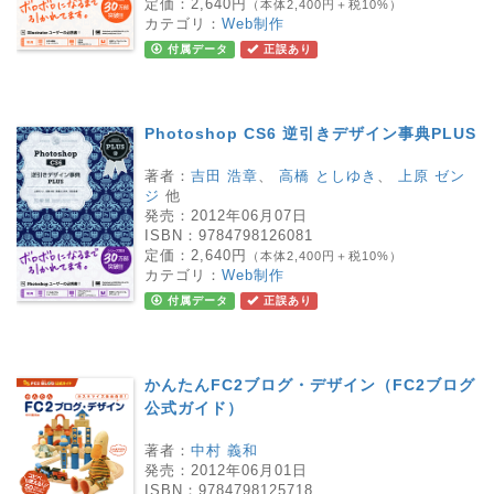
定価：
2,640円
（本体2,400円＋税10%）
カテゴリ：
Web制作
付属データ
正誤あり
Photoshop CS6 逆引きデザイン事典PLUS
著者：
吉田 浩章
、
高橋 としゆき
、
上原 ゼン
ジ
他
発売：
2012年06月07日
ISBN：
9784798126081
定価：
2,640円
（本体2,400円＋税10%）
カテゴリ：
Web制作
付属データ
正誤あり
かんたんFC2ブログ・デザイン（FC2ブログ
公式ガイド）
著者：
中村 義和
発売：
2012年06月01日
ISBN：
9784798125718