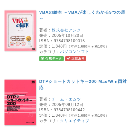
VBAの絵本 ～VBAが楽しくわかる9つの扉
～
著者：
株式会社アンク
発売：
2005年10月20日
ISBN：
9784798109015
定価：
1,848円
（本体1,680円＋税10%）
カテゴリ：
パソコンソフト
付属データ
正誤あり
DTPショートカットキー200 Mac/Win両対
応
著者：
チーム・エムツー
発売：
2005年09月12日
ISBN：
9784798109442
定価：
1,848円
（本体1,680円＋税10%）
カテゴリ：
クリエイティブ