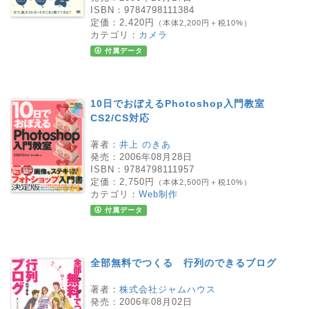
ISBN：
9784798111384
定価：
2,420円
（本体2,200円＋税10%）
カテゴリ：
カメラ
付属データ
10日でおぼえるPhotoshop入門教室
CS2/CS対応
著者：
井上 のきあ
発売：
2006年08月28日
ISBN：
9784798111957
定価：
2,750円
（本体2,500円＋税10%）
カテゴリ：
Web制作
付属データ
全部無料でつくる 行列のできるブログ
著者：
株式会社ジャムハウス
発売：
2006年08月02日