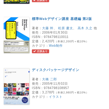
正誤あり
標準Webデザイン講座 基礎編 第2版
著者：
大藤 幹
、
松原 慶太
、
高木 久之
他
発売：
2006年01月30日
ISBN：
9784798110011
定価：
2,420円
（本体2,200円＋税10%）
カテゴリ：
Web制作
正誤あり
ディスクパッケージデザイン
著者：
大橋 二郎
発売：
2005年11月02日
ISBN：
9784798108957
定価：
3,278円
（本体2,980円＋税10%）
カテゴリ：
イラスト