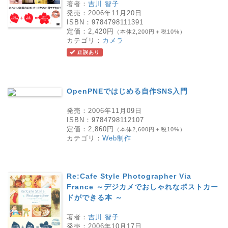
著者：
吉川 智子
発売：
2006年11月20日
ISBN：
9784798111391
定価：
2,420円
（本体2,200円＋税10%）
カテゴリ：
カメラ
正誤あり
OpenPNEではじめる自作SNS入門
発売：
2006年11月09日
ISBN：
9784798112107
定価：
2,860円
（本体2,600円＋税10%）
カテゴリ：
Web制作
Re:Cafe Style Photographer Via
France ～デジカメでおしゃれなポストカー
ドができる本 ～
著者：
吉川 智子
発売：
2006年10月17日