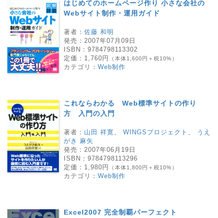
はじめてのホームページ作り 小さな会社の
Webサイト制作・運用ガイド
著者：
佐藤 和明
発売：
2007年07月09日
ISBN：
9784798113302
定価：
1,760円
（本体1,600円＋税10%）
カテゴリ：
Web制作
これならわかる Web標準サイトの作り
方 入門の入門
著者：
山田 祥寛
、
WINGSプロジェクト
、
うえ
がき 麻矢
発売：
2007年06月19日
ISBN：
9784798113296
定価：
1,980円
（本体1,800円＋税10%）
カテゴリ：
Web制作
Excel2007 完全制覇パーフェクト