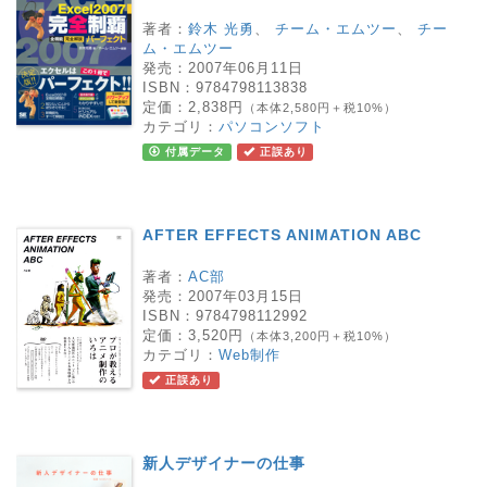
著者：
鈴木 光勇
、
チーム・エムツー
、
チー
ム・エムツー
発売：
2007年06月11日
ISBN：
9784798113838
定価：
2,838円
（本体2,580円＋税10%）
カテゴリ：
パソコンソフト
付属データ
正誤あり
AFTER EFFECTS ANIMATION ABC
著者：
AC部
発売：
2007年03月15日
ISBN：
9784798112992
定価：
3,520円
（本体3,200円＋税10%）
カテゴリ：
Web制作
正誤あり
新人デザイナーの仕事