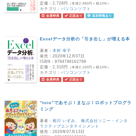
定価：
2,728円
（本体2,480円＋税10%）
カテゴリ：
パソコンソフト
会員特典
正誤あり
追加情報あり
Excelデータ分析の「引き出し」が増える本
著者：
木村 幸子
発売：
2020年12月07日
ISBN：
9784798162799
定価：
2,310円
（本体2,100円＋税10%）
カテゴリ：
パソコンソフト
会員特典
正誤あり
“toio”であそぶ！まなぶ！ロボットプログラ
ミング
著者：
相川 いずみ
、
株式会社ソニー・インタ
ラクティブエンタテインメント
発売：
2020年07月13日