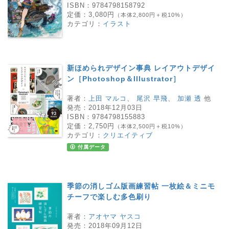
ISBN：
9784798158792
定価：
3,080円
（本体2,800円＋税10%）
カテゴリ：
イラスト
新ほめられデザイン事典 レイアウトデザイ
ン［Photoshop＆Illustrator］
著者：
上田 マルコ
、
尾沢 早飛
、
加瀬 透
他
発売：
2018年12月03日
ISBN：
9784798155883
定価：
2,750円
（本体2,500円＋税10%）
カテゴリ：
クリエイティブ
付属データ
季節の消しゴム版画練習帖 一枚絵＆ミニモ
チーフで楽しむ多色刷り
著者：
アオヤマ ヤスコ
発売：
2018年09月12日