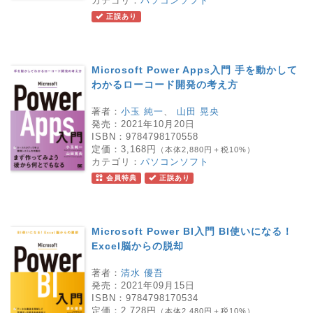
カテゴリ：
パソコンソフト
正誤あり
Microsoft Power Apps入門 手を動かして
わかるローコード開発の考え方
著者：
小玉 純一
、
山田 晃央
発売：
2021年10月20日
ISBN：
9784798170558
定価：
3,168円
（本体2,880円＋税10%）
カテゴリ：
パソコンソフト
会員特典
正誤あり
Microsoft Power BI入門 BI使いになる！
Excel脳からの脱却
著者：
清水 優吾
発売：
2021年09月15日
ISBN：
9784798170534
定価：
2,728円
（本体2,480円＋税10%）