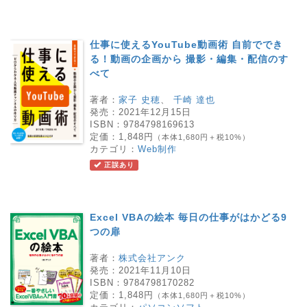
仕事に使えるYouTube動画術 自前ででき
る！動画の企画から 撮影・編集・配信のす
べて
著者：
家子 史穂
、
千崎 達也
発売：
2021年12月15日
ISBN：
9784798169613
定価：
1,848円
（本体1,680円＋税10%）
カテゴリ：
Web制作
正誤あり
Excel VBAの絵本 毎日の仕事がはかどる9
つの扉
著者：
株式会社アンク
発売：
2021年11月10日
ISBN：
9784798170282
定価：
1,848円
（本体1,680円＋税10%）