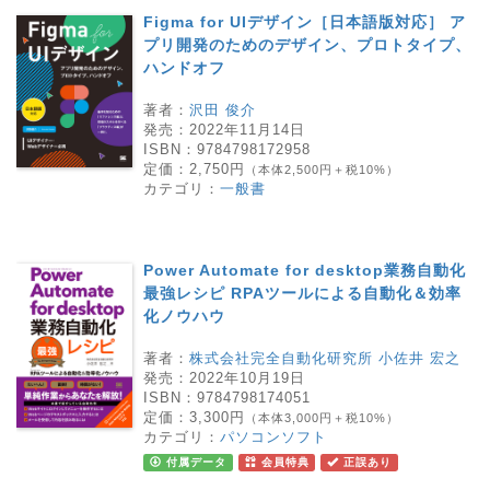
Figma for UIデザイン［日本語版対応］ ア
プリ開発のためのデザイン、プロトタイプ、
ハンドオフ
著者：
沢田 俊介
発売：
2022年11月14日
ISBN：
9784798172958
定価：
2,750円
（本体2,500円＋税10%）
カテゴリ：
一般書
Power Automate for desktop業務自動化
最強レシピ RPAツールによる自動化＆効率
化ノウハウ
著者：
株式会社完全自動化研究所 小佐井 宏之
発売：
2022年10月19日
ISBN：
9784798174051
定価：
3,300円
（本体3,000円＋税10%）
カテゴリ：
パソコンソフト
付属データ
会員特典
正誤あり