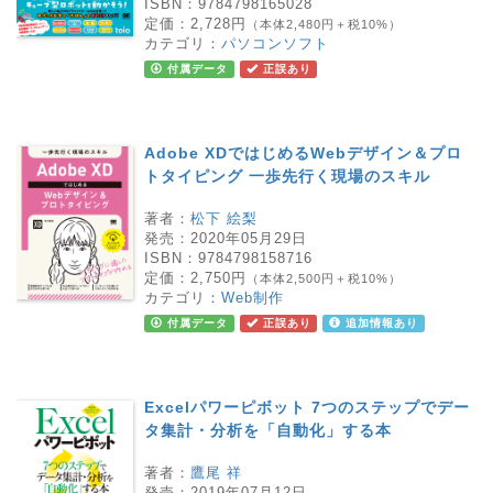
ISBN：
9784798165028
定価：
2,728円
（本体2,480円＋税10%）
カテゴリ：
パソコンソフト
付属データ
正誤あり
Adobe XDではじめるWebデザイン＆プロ
トタイピング 一歩先行く現場のスキル
著者：
松下 絵梨
発売：
2020年05月29日
ISBN：
9784798158716
定価：
2,750円
（本体2,500円＋税10%）
カテゴリ：
Web制作
付属データ
正誤あり
追加情報あり
Excelパワーピボット 7つのステップでデー
タ集計・分析を「自動化」する本
著者：
鷹尾 祥
発売：
2019年07月12日