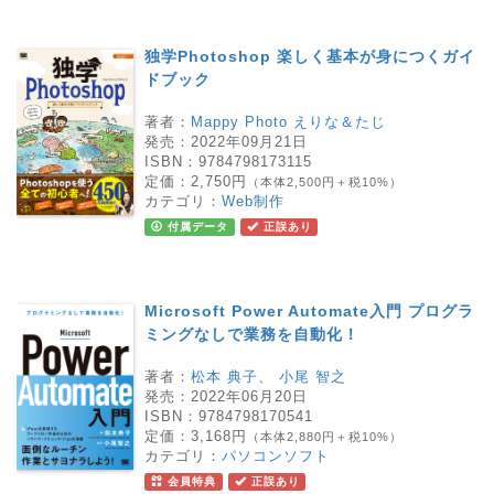
独学Photoshop 楽しく基本が身につくガイ
ドブック
著者：
Mappy Photo えりな＆たじ
発売：
2022年09月21日
ISBN：
9784798173115
定価：
2,750円
（本体2,500円＋税10%）
カテゴリ：
Web制作
付属データ
正誤あり
Microsoft Power Automate入門 プログラ
ミングなしで業務を自動化！
著者：
松本 典子
、
小尾 智之
発売：
2022年06月20日
ISBN：
9784798170541
定価：
3,168円
（本体2,880円＋税10%）
カテゴリ：
パソコンソフト
会員特典
正誤あり