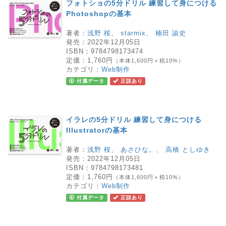
フォトショの5分ドリル 練習して身につける
Photoshopの基本
著者：
浅野 桜
、
starmix
、
楠田 諭史
発売：
2022年12月05日
ISBN：
9784798173474
定価：
1,760円
（本体1,600円＋税10%）
カテゴリ：
Web制作
付属データ
正誤あり
イラレの5分ドリル 練習して身につける
Illustratorの基本
著者：
浅野 桜
、
あさひな。
、
高橋 としゆき
発売：
2022年12月05日
ISBN：
9784798173481
定価：
1,760円
（本体1,600円＋税10%）
カテゴリ：
Web制作
付属データ
正誤あり