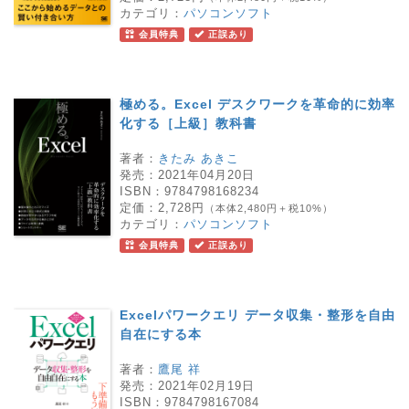
カテゴリ：
パソコンソフト
会員特典
正誤あり
極める。Excel デスクワークを革命的に効率
化する［上級］教科書
著者：
きたみ あきこ
発売：
2021年04月20日
ISBN：
9784798168234
定価：
2,728円
（本体2,480円＋税10%）
カテゴリ：
パソコンソフト
会員特典
正誤あり
Excelパワークエリ データ収集・整形を自由
自在にする本
著者：
鷹尾 祥
発売：
2021年02月19日
ISBN：
9784798167084