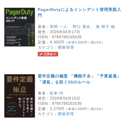
PagerDutyによるインシデント管理実践入
門
著者：
草間 一人
、
野口 貴史
、
堀 明子
他
発売：
2026年04月17日
ISBN：
9784798195636
定価：
4,400円
（本体4,000円＋税10%）
カテゴリ：
開発管理
正誤あり
要件定義の極意 「機能不全」「予算超過」
「遅延」を防ぐ20のルール
著者：
松本 均
発売：
2026年04月15日
ISBN：
9784798192536
定価：
3,278円
（本体2,980円＋税10%）
カテゴリ：
開発管理