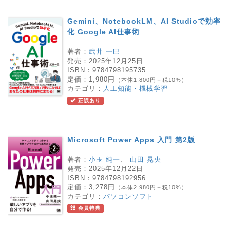
Gemini、NotebookLM、AI Studioで効率
化 Google AI仕事術
著者：
武井 一巳
発売：
2025年12月25日
ISBN：
9784798195735
定価：
1,980円
（本体1,800円＋税10%）
カテゴリ：
人工知能・機械学習
正誤あり
Microsoft Power Apps 入門 第2版
著者：
小玉 純一
、
山田 晃央
発売：
2025年12月22日
ISBN：
9784798192956
定価：
3,278円
（本体2,980円＋税10%）
カテゴリ：
パソコンソフト
会員特典