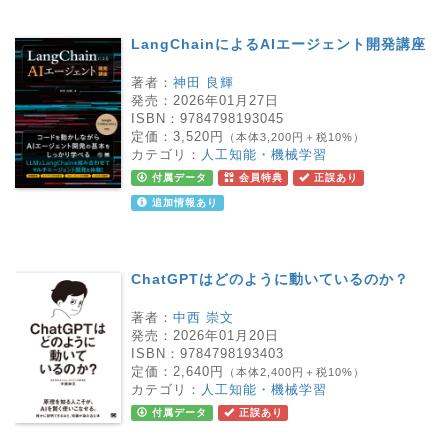
LangChainによるAIエージェント開発講座
著者：
神田 良輝
発売：
2026年01月27日
ISBN：
9784798193045
定価：
3,520円
（本体3,200円＋税10%）
カテゴリ：
人工知能・機械学習
付属データ
会員特典
正誤あり
追加情報あり
ChatGPTはどのように動いているのか？
著者：
中西 崇文
発売：
2026年01月20日
ISBN：
9784798193403
定価：
2,640円
（本体2,400円＋税10%）
カテゴリ：
人工知能・機械学習
付属データ
正誤あり