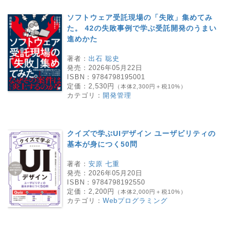
ソフトウェア受託現場の「失敗」集めてみ
た。 42の失敗事例で学ぶ受託開発のうまい
進めかた
著者：
出石 聡史
発売：
2026年05月22日
ISBN：
9784798195001
定価：
2,530円
（本体2,300円＋税10%）
カテゴリ：
開発管理
クイズで学ぶUIデザイン ユーザビリティの
基本が身につく50問
著者：
安原 七重
発売：
2026年05月20日
ISBN：
9784798192550
定価：
2,200円
（本体2,000円＋税10%）
カテゴリ：
Webプログラミング