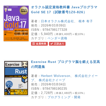
オラクル認定資格教科書 Javaプログラマ
Gold SE 17（試験番号1Z0-826）
著者：
日本オラクル株式会社
、
根本 有子
発売：
2026年03月09日
ISBN：
9784798177328
定価：
5,940円
（本体5,400円＋税10%）
カテゴリ：
ベンダー資格
会員特典
正誤あり
Exercise Rust プログラマ脳を鍛える至高
の問題集
著者：
Herbert Wolverson
、
株式会社クイー
プ
、
株式会社クイープ
発売：
2026年03月04日
ISBN：
9784798190235
定価：
2,728円
（本体2,480円＋税10%）
カテゴリ：
プログラミング・開発