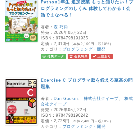
Python1年生 追加授業 もっと知りたい！プ
ログラミングのしくみ 体験してわかる！会
話でまなべる！
著者：
森 巧尚
発売：
2026年05月22日
ISBN：
9784798191935
定価：
2,310円
（本体2,100円＋税10%）
カテゴリ：
プログラミング・開発
付属データ
会員特典
正誤あり
Exercise C プログラマ脳を鍛える至高の問
題集
著者：
Dan Gookin
、
株式会社クイープ
、
株式
会社クイープ
発売：
2026年05月22日
ISBN：
9784798190242
定価：
2,728円
（本体2,480円＋税10%）
カテゴリ：
プログラミング・開発