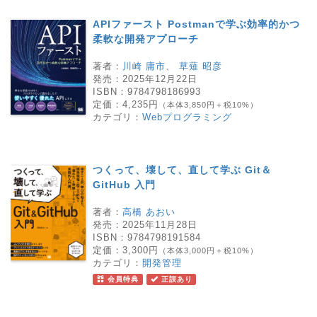
APIファースト Postmanで学ぶ効率的かつ
柔軟な開発アプローチ
著者：
川崎 庸市
、
草薙 昭彦
発売：
2025年12月22日
ISBN：
9784798186993
定価：
4,235円
（本体3,850円＋税10%）
カテゴリ：
Webプログラミング
つくって、壊して、直して学ぶ Git＆
GitHub 入門
著者：
高橋 あおい
発売：
2025年11月28日
ISBN：
9784798191584
定価：
3,300円
（本体3,000円＋税10%）
カテゴリ：
開発管理
会員特典
正誤あり