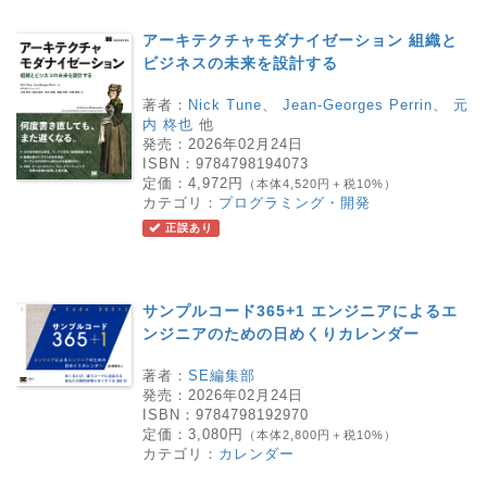
アーキテクチャモダナイゼーション 組織と
ビジネスの未来を設計する
著者：
Nick Tune
、
Jean-Georges Perrin
、
元
内 柊也
他
発売：
2026年02月24日
ISBN：
9784798194073
定価：
4,972円
（本体4,520円＋税10%）
カテゴリ：
プログラミング・開発
正誤あり
サンプルコード365+1 エンジニアによるエ
ンジニアのための日めくりカレンダー
著者：
SE編集部
発売：
2026年02月24日
ISBN：
9784798192970
定価：
3,080円
（本体2,800円＋税10%）
カテゴリ：
カレンダー