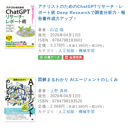
アナリストのためのChatGPTリサーチ・レ
ポート術 Deep Researchで調査分析力・報
告書作成力アップ！
著者：
白辺 陽
発売：
2026年04月13日
ISBN：
9784798193601
定価：
3,278円
（本体2,980円＋税10%）
カテゴリ：
人工知能・機械学習
付属データ
会員特典
図解まるわかり AIエージェントのしくみ
著者：
上野 真裕
発売：
2026年04月13日
ISBN：
9784798193526
定価：
2,068円
（本体1,880円＋税10%）
カテゴリ：
人工知能・機械学習