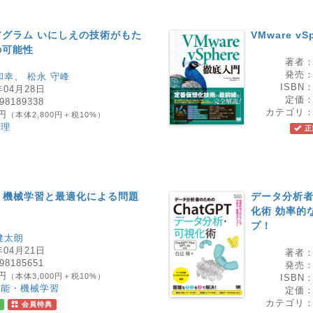
グラム いにしえの技術がもた
VMware v
の可能性
著者
発売
和幸
、
松永 守峰
ISBN
年04月28日
定価
98189338
カテゴリ
0円
（本体2,800円＋税10%）
管理
正
！機械学習と最適化による問題
データ分析者
化術 効率的
プ！
健太朗
年04月21日
著者
98185651
発売
0円
（本体3,000円＋税10%）
ISBN
知能・機械学習
定価
カテゴリ
会員特典