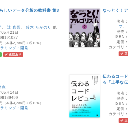
たらしいデータ分析の教科書 第3
なっとく！ア
著者
プ
、
学
、
辻 真吾
、
鈴木 たかのり
他
発売
年05月21日
ISBN
98191027
定価
8円
（本体2,780円＋税10%）
カテゴリ
グラミング・開発
正
正誤あり
伝わるコード
る「上手な
祥寛
年05月14日
著者
98189499
発売
8円
（本体3,280円＋税10%）
ISBN
グラミング・開発
定価
カテゴリ
正