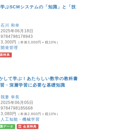
学ぶSCMシステムの「知識」と「技
：
石川 和幸
：
2025年06月18日
：
9784798178943
：
3,300円
（本体3,000円＋税10%）
：
開発管理
員特典
で動かして学ぶ！あたらしい数学の教科書
学習・深層学習に必要な基礎知識
：
我妻 幸長
：
2025年06月05日
：
9784798185668
：
3,080円
（本体2,800円＋税10%）
：
人工知能・機械学習
属データ
会員特典