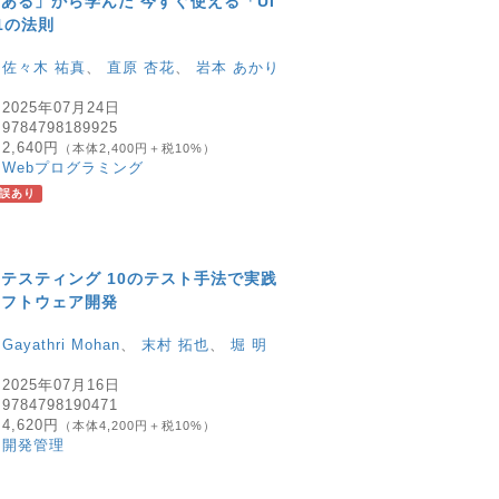
ある」から学んだ 今すぐ使える「UI
1の法則
：
佐々木 祐真
、
直原 杏花
、
岩本 あかり
：
2025年07月24日
：
9784798189925
：
2,640円
（本体2,400円＋税10%）
：
Webプログラミング
誤あり
テスティング 10のテスト手法で実践
ソフトウェア開発
：
Gayathri Mohan
、
末村 拓也
、
堀 明
：
2025年07月16日
：
9784798190471
：
4,620円
（本体4,200円＋税10%）
：
開発管理