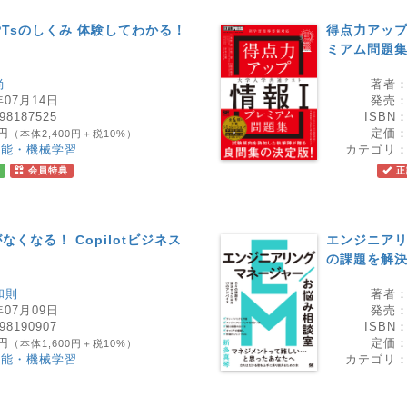
 GPTsのしくみ 体験してわかる！
得点力アップ
ミアム問題
尚
著者
年07月14日
発売
98187525
ISBN
0円
定価
（本体2,400円＋税10%）
知能・機械学習
カテゴリ
会員特典
正
くなる！ Copilotビジネス
エンジニアリ
の課題を解決
和則
著者
年07月09日
発売
98190907
ISBN
0円
定価
（本体1,600円＋税10%）
知能・機械学習
カテゴリ