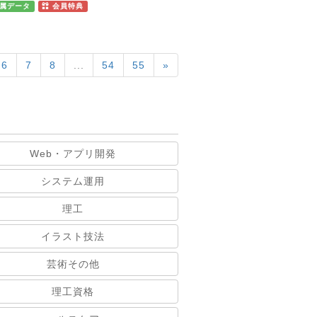
属データ
会員特典
6
7
8
...
54
55
»
Web・アプリ開発
システム運用
理工
イラスト技法
芸術その他
理工資格