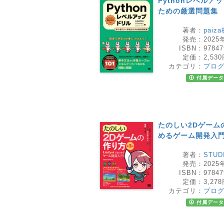
Pythonレベルア
ための厳選問題集
著者：
paiz
発売：
2025
ISBN：
97847
定価：
2,53
カテゴリ：
プロ
付属データ
たのしい2Dゲームの作
めるゲーム開発入
著者：
STUD
発売：
2025
ISBN：
97847
定価：
3,27
カテゴリ：
プロ
付属データ