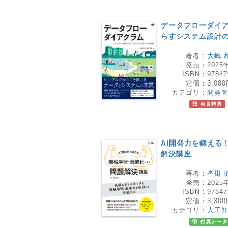
データフローダイア
らすシステム設計
著者：
大嶋 
発売：
2025
ISBN：
97847
定価：
3,08
カテゴリ：
開発
会員特典
AI開発力を鍛える
解決講座
著者：
沓掛 
発売：
2025
ISBN：
97847
定価：
3,30
カテゴリ：
人工
付属データ