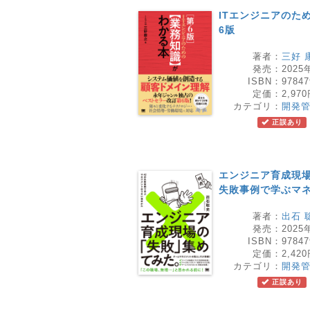
ITエンジニアのた
6版
著者：
三好 
発売：
2025
ISBN：
97847
定価：
2,97
カテゴリ：
開発
正誤あり
エンジニア育成現場
失敗事例で学ぶマ
著者：
出石 
発売：
2025
ISBN：
97847
定価：
2,42
カテゴリ：
開発
正誤あり