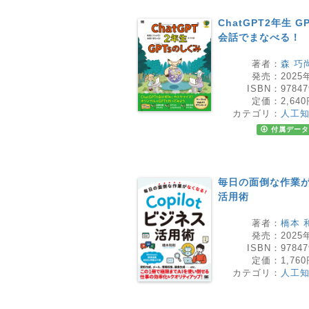
ChatGPT2年生
会話でまなべる！
著者：
森 巧
発売：
2025
ISBN：
97847
定価：
2,64
カテゴリ：
人工
付属データ
毎日の面倒な作業がな
活用術
著者：
橋本 
発売：
2025
ISBN：
97847
定価：
1,76
カテゴリ：
人工