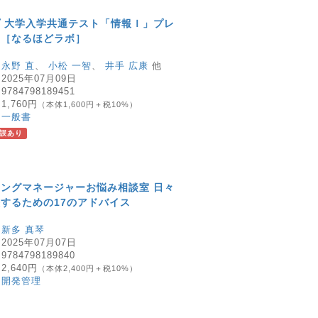
 大学入学共通テスト「情報Ｉ」プレ
集［なるほどラボ］
：
永野 直
、
小松 一智
、
井手 広康
他
：
2025年07月09日
：
9784798189451
：
1,760円
（本体1,600円＋税10%）
：
一般書
誤あり
ングマネージャーお悩み相談室 日々
するための17のアドバイス
：
新多 真琴
：
2025年07月07日
：
9784798189840
：
2,640円
（本体2,400円＋税10%）
：
開発管理