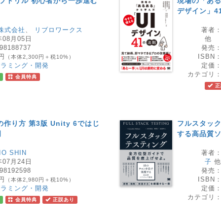
ップドリル 初心者から一歩進む
現場の「ある
デザイン」4
a株式会社
、
リブロワークス
著者
年08月05日
他
98188737
発売
0円
ISBN
（本体2,300円＋税10%）
グラミング・開発
定価
カテゴリ
会員特典
正
り方 第3版 Unity 6ではじ
フルスタック
門
する高品質
IO SHIN
著者
年07月24日
子
他
98192598
発売
8円
ISBN
（本体2,980円＋税10%）
グラミング・開発
定価
カテゴリ
会員特典
正誤あり