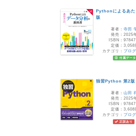
Pythonによるあ
版
著者：
寺田 
発売：
2025
ISBN：
97847
定価：
3,05
カテゴリ：
プロ
付属データ
独習Python 第2版
著者：
山田 
発売：
2025
ISBN：
97847
定価：
3,60
カテゴリ：
プロ
正誤あり