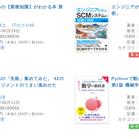
めの【業務知識】がわかる本 第
エンジニアが
術」
康之
、
ITのプロ46
著者
年06月24日
発売
98188836
ISBN
0円
定価
（本体2,700円＋税10%）
管理
カテゴリ
会
の「失敗」集めてみた。 42の
Python
ネジメントのうまい進めかた
第2版 機械
聡史
著者
年06月11日
発売
98189666
ISBN
0円
定価
（本体2,200円＋税10%）
管理
カテゴリ
付