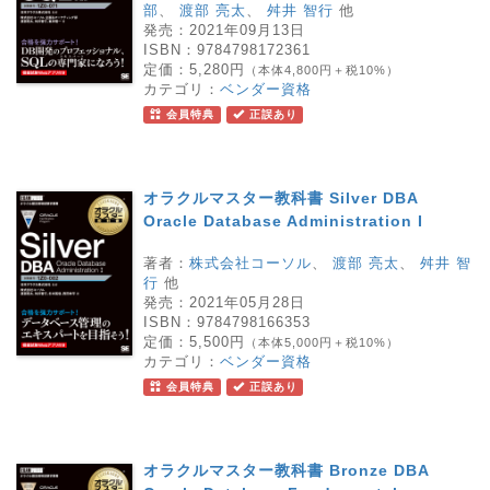
部
、
渡部 亮太
、
舛井 智行
他
発売：
2021年09月13日
ISBN：
9784798172361
定価：
5,280円
（本体4,800円＋税10%）
カテゴリ：
ベンダー資格
会員特典
正誤あり
オラクルマスター教科書 Silver DBA
Oracle Database Administration I
著者：
株式会社コーソル
、
渡部 亮太
、
舛井 智
行
他
発売：
2021年05月28日
ISBN：
9784798166353
定価：
5,500円
（本体5,000円＋税10%）
カテゴリ：
ベンダー資格
会員特典
正誤あり
オラクルマスター教科書 Bronze DBA