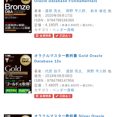
Oracle Database Fundamentals
著者：
渡部 亮太
、
岡野 平八郎
、
鈴木 俊也
他
発売：
2020年09月17日
ISBN：
9784798166360
定価：
4,180円
（本体3,800円＋税10%）
カテゴリ：
ベンダー資格
会員特典
正誤あり
オラクルマスター教科書 Gold Oracle
Database 12c
著者：
代田 佳子
、
渡部 亮太
、
岡野 平八郎
他
発売：
2018年08月08日
ISBN：
9784798147956
定価：
7,480円
（本体6,800円＋税10%）
カテゴリ：
ベンダー資格
会員特典
正誤あり
オラクルマスター教科書 Silver Oracle