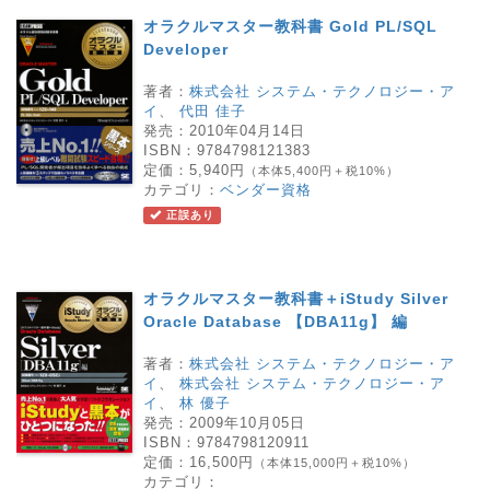
オラクルマスター教科書 Gold PL/SQL
Developer
著者：
株式会社 システム・テクノロジー・ア
イ
、
代田 佳子
発売：
2010年04月14日
ISBN：
9784798121383
定価：
5,940円
（本体5,400円＋税10%）
カテゴリ：
ベンダー資格
正誤あり
オラクルマスター教科書＋iStudy Silver
Oracle Database 【DBA11g】 編
著者：
株式会社 システム・テクノロジー・ア
イ
、
株式会社 システム・テクノロジー・ア
イ
、
林 優子
発売：
2009年10月05日
ISBN：
9784798120911
定価：
16,500円
（本体15,000円＋税10%）
カテゴリ：