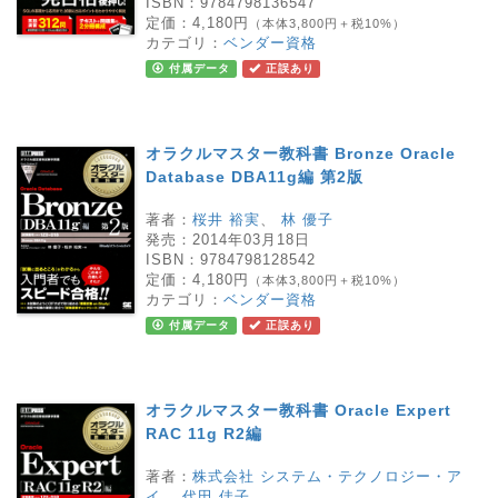
ISBN：
9784798136547
定価：
4,180円
（本体3,800円＋税10%）
カテゴリ：
ベンダー資格
付属データ
正誤あり
オラクルマスター教科書 Bronze Oracle
Database DBA11g編 第2版
著者：
桜井 裕実
、
林 優子
発売：
2014年03月18日
ISBN：
9784798128542
定価：
4,180円
（本体3,800円＋税10%）
カテゴリ：
ベンダー資格
付属データ
正誤あり
オラクルマスター教科書 Oracle Expert
RAC 11g R2編
著者：
株式会社 システム・テクノロジー・ア
イ
、
代田 佳子