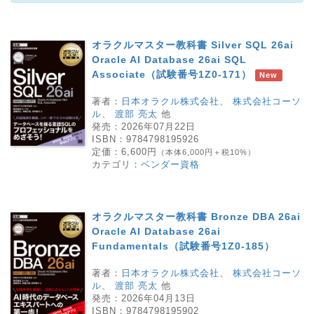
オラクルマスター教科書 Silver SQL 26ai
Oracle AI Database 26ai SQL
Associate（試験番号1Z0-171）
New
著者：
日本オラクル株式会社
、
株式会社コーソ
ル
、
渡部 亮太
他
発売：
2026年07月22日
ISBN：
9784798195926
定価：
6,600円
（本体6,000円＋税10%）
カテゴリ：
ベンダー資格
オラクルマスター教科書 Bronze DBA 26ai
Oracle AI Database 26ai
Fundamentals（試験番号1Z0-185）
著者：
日本オラクル株式会社
、
株式会社コーソ
ル
、
渡部 亮太
他
発売：
2026年04月13日
ISBN：
9784798195902