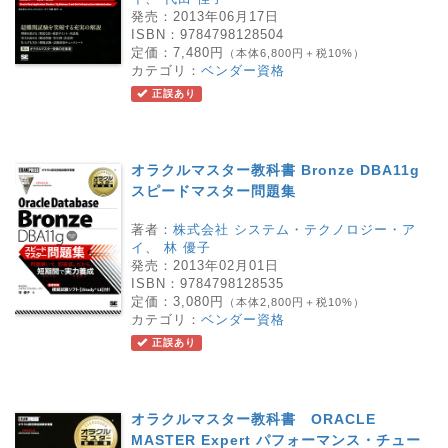
発売：
2013年06月17日
ISBN：
9784798128504
定価：
7,480円
（本体6,800円＋税10%）
カテゴリ：
ベンダー資格
正誤あり
オラクルマスター教科書 Bronze DBA11g
スピードマスター問題集
著者：
株式会社 システム・テクノロジー・ア
イ
、
林 優子
発売：
2013年02月01日
ISBN：
9784798128535
定価：
3,080円
（本体2,800円＋税10%）
カテゴリ：
ベンダー資格
正誤あり
オラクルマスター教科書 ORACLE
MASTER Expert パフォーマンス・チュー