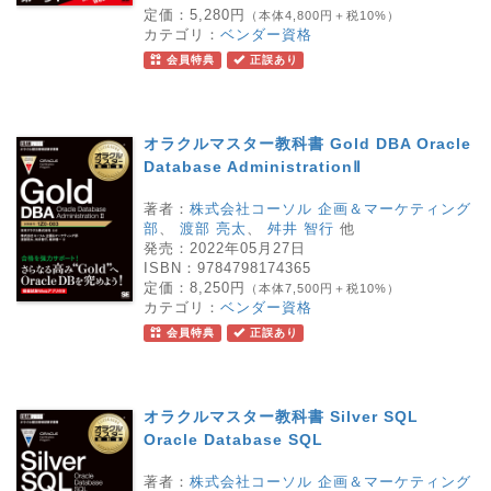
定価：
5,280円
（本体4,800円＋税10%）
カテゴリ：
ベンダー資格
会員特典
正誤あり
オラクルマスター教科書 Gold DBA Oracle
Database AdministrationⅡ
著者：
株式会社コーソル 企画＆マーケティング
部
、
渡部 亮太
、
舛井 智行
他
発売：
2022年05月27日
ISBN：
9784798174365
定価：
8,250円
（本体7,500円＋税10%）
カテゴリ：
ベンダー資格
会員特典
正誤あり
オラクルマスター教科書 Silver SQL
Oracle Database SQL
著者：
株式会社コーソル 企画＆マーケティング