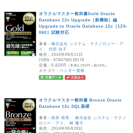
オラクルマスター教科書Gold Oracle
Database 12c Upgrade［新機能］編
Upgrade to Oracle Database 12c［1Z0-
060］試験対応
著者：
株式会社 システム・テクノロジー・ア
イ
、
代田 佳子
発売：
2014年09月11日
ISBN：
9784798138176
定価：
6,820円
（本体6,200円＋税10%）
カテゴリ：
ベンダー資格
付属データ
正誤あり
オラクルマスター教科書 Bronze Oracle
Database 12c SQL基礎
著者：
桜井 裕実
、
株式会社 システム・テクノ
ロジー・アイ
、
林 優子
発売：
2014年08月28日