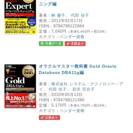
ニング編
著者：
林 優子
、
代田 佳子
発売：
2011年02月17日
ISBN：
9784798122984
定価：
7,040円
（本体6,400円＋税10%）
カテゴリ：
ベンダー資格
付属データ
正誤あり
オラクルマスター教科書 Gold Oracle
Database DBA11g編
著者：
株式会社 システム・テクノロジー・ア
イ
、
代田 佳子
、
岩沢 百合子
発売：
2010年05月13日
ISBN：
9784798121390
定価：
5,170円
（本体4,700円＋税10%）
カテゴリ：
ベンダー資格
正誤あり