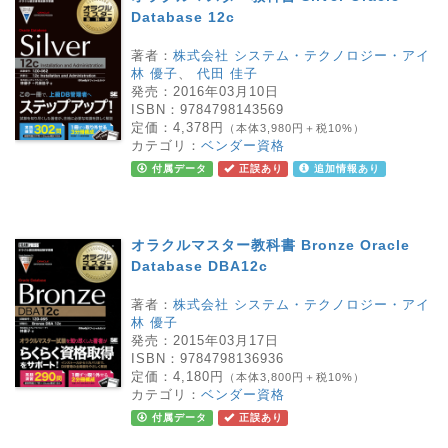
Database 12c
著者：
株式会社 システム・テクノロジー・アイ
林 優子
、
代田 佳子
発売：
2016年03月10日
ISBN：
9784798143569
定価：
4,378円
（本体3,980円＋税10%）
カテゴリ：
ベンダー資格
付属データ
正誤あり
追加情報あり
オラクルマスター教科書 Bronze Oracle
Database DBA12c
著者：
株式会社 システム・テクノロジー・アイ
林 優子
発売：
2015年03月17日
ISBN：
9784798136936
定価：
4,180円
（本体3,800円＋税10%）
カテゴリ：
ベンダー資格
付属データ
正誤あり