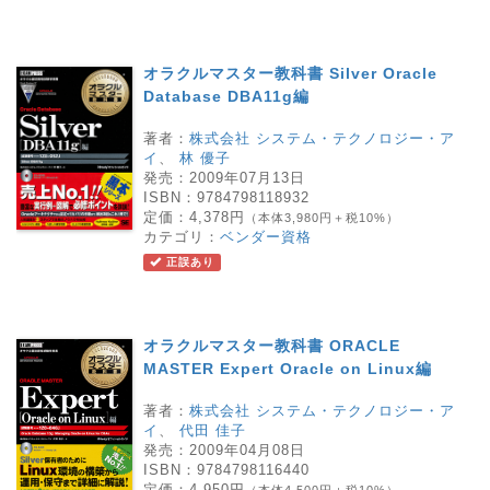
オラクルマスター教科書 Silver Oracle
Database DBA11g編
著者：
株式会社 システム・テクノロジー・ア
イ
、
林 優子
発売：
2009年07月13日
ISBN：
9784798118932
定価：
4,378円
（本体3,980円＋税10%）
カテゴリ：
ベンダー資格
正誤あり
オラクルマスター教科書 ORACLE
MASTER Expert Oracle on Linux編
著者：
株式会社 システム・テクノロジー・ア
イ
、
代田 佳子
発売：
2009年04月08日
ISBN：
9784798116440
定価：
4,950円
（本体4,500円＋税10%）