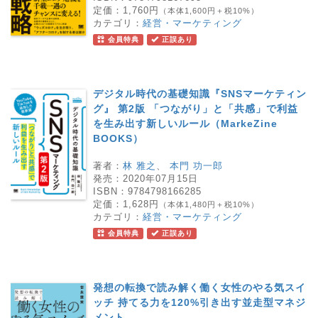
定価：
1,760円
（本体1,600円＋税10%）
カテゴリ：
経営・マーケティング
会員特典
正誤あり
デジタル時代の基礎知識『SNSマーケティン
グ』 第2版 「つながり」と「共感」で利益
を生み出す新しいルール（MarkeZine
BOOKS）
著者：
林 雅之
、
本門 功一郎
発売：
2020年07月15日
ISBN：
9784798166285
定価：
1,628円
（本体1,480円＋税10%）
カテゴリ：
経営・マーケティング
会員特典
正誤あり
発想の転換で読み解く働く女性のやる気スイ
ッチ 持てる力を120%引き出す並走型マネジ
メント