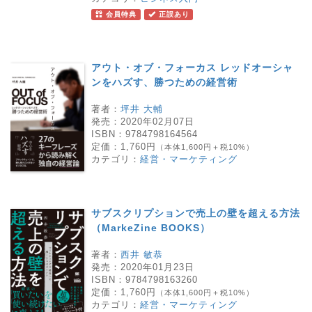
会員特典
正誤あり
アウト・オブ・フォーカス レッドオーシャ
ンをハズす、勝つための経営術
著者：
坪井 大輔
発売：
2020年02月07日
ISBN：
9784798164564
定価：
1,760円
（本体1,600円＋税10%）
カテゴリ：
経営・マーケティング
サブスクリプションで売上の壁を超える方法
（MarkeZine BOOKS）
著者：
西井 敏恭
発売：
2020年01月23日
ISBN：
9784798163260
定価：
1,760円
（本体1,600円＋税10%）
カテゴリ：
経営・マーケティング