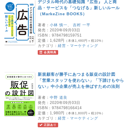
デジタル時代の基礎知識『広告』 人と商
品・サービスを「つなげる」新しいルール
（MarkeZine BOOKS）
著者：
小林 慎一
、
吉村 一平
発売：
2020年09月03日
ISBN：
9784798159751
定価：
1,628円
（本体1,480円＋税10%）
カテゴリ：
経営・マーケティング
会員特典
新規顧客が勝手にあつまる販促の設計図
「営業スタッフを使わない」「下請けもやら
ない」中小企業が売上を伸ばすための法則
著者：
中野 道良
発売：
2020年09月03日
ISBN：
9784798166414
定価：
1,980円
（本体1,800円＋税10%）
カテゴリ：
経営・マーケティング
正誤あり