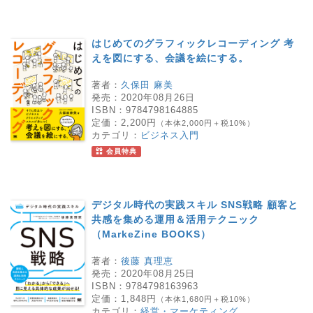
はじめてのグラフィックレコーディング 考
えを図にする、会議を絵にする。
著者：
久保田 麻美
発売：
2020年08月26日
ISBN：
9784798164885
定価：
2,200円
（本体2,000円＋税10%）
カテゴリ：
ビジネス入門
会員特典
デジタル時代の実践スキル SNS戦略 顧客と
共感を集める運用＆活用テクニック
（MarkeZine BOOKS）
著者：
後藤 真理恵
発売：
2020年08月25日
ISBN：
9784798163963
定価：
1,848円
（本体1,680円＋税10%）
カテゴリ：
経営・マーケティング