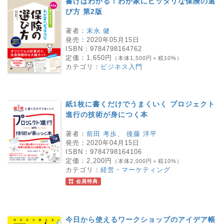
書けばわかる！わが家にピッタリな保険の選
び方 第2版
著者：
末永 健
発売：
2020年05月15日
ISBN：
9784798164762
定価：
1,650円
（本体1,500円＋税10%）
カテゴリ：
ビジネス入門
紙1枚に書くだけでうまくいく プロジェクト
進行の技術が身につく本
著者：
前田 考歩
、
後藤 洋平
発売：
2020年04月15日
ISBN：
9784798164106
定価：
2,200円
（本体2,000円＋税10%）
カテゴリ：
経営・マーケティング
会員特典
今日から使えるワークショップのアイデア帳