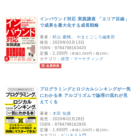
インバウンド対応 実践講座 「エリア目線」
で成果を最大化する成長戦略
著者：
村山 慶輔
、
やまとごころ編集部
発売：
2020年03月13日
ISBN：
9784798163420
定価：
2,200円
（本体2,000円＋税10%）
カテゴリ：
経営・マーケティング
会員特典
プログラミングとロジカルシンキングが一気
にわかる本 アルゴリズムで論理の流れが見
えてくる
著者：
木田 知廣
発売：
2020年02月28日
ISBN：
9784798162935
定価：
1,650円
（本体1,500円＋税10%）
カテゴリ：
ビジネス入門