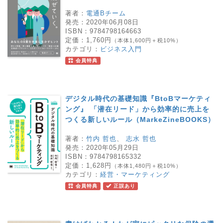
著者：
電通Bチーム
発売：
2020年06月08日
ISBN：
9784798164663
定価：
1,760円
（本体1,600円＋税10%）
カテゴリ：
ビジネス入門
会員特典
デジタル時代の基礎知識『BtoBマーケティ
ング』 「潜在リード」から効率的に売上を
つくる新しいルール（MarkeZineBOOKS）
著者：
竹内 哲也
、
志水 哲也
発売：
2020年05月29日
ISBN：
9784798165332
定価：
1,628円
（本体1,480円＋税10%）
カテゴリ：
経営・マーケティング
会員特典
正誤あり