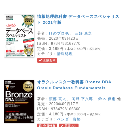
情報処理教科書 データベーススペシャリス
ト 2021年版
著者：
ITのプロ46
、
三好 康之
発売：
2020年09月23日
ISBN：
9784798167770
定価：
3,168円
（本体2,880円＋税10%）
カテゴリ：
情報処理
正誤あり
オラクルマスター教科書 Bronze DBA
Oracle Database Fundamentals
著者：
渡部 亮太
、
岡野 平八郎
、
鈴木 俊也
他
発売：
2020年09月17日
ISBN：
9784798166360
定価：
4,180円
（本体3,800円＋税10%）
カテゴリ：
ベンダー資格
会員特典
正誤あり