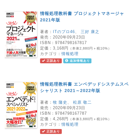
情報処理教科書 プロジェクトマネージャ
2021年版
著者：
ITのプロ46
、
三好 康之
発売：
2020年09月23日
ISBN：
9784798167817
定価：
3,168円
（本体2,880円＋税10%）
カテゴリ：
情報処理
正誤あり
追加情報あり
情報処理教科書 エンベデッドシステムスペ
シャリスト 2021～2022年版
著者：
牧 隆史
、
松原 敬二
発売：
2020年09月23日
ISBN：
9784798167787
定価：
4,268円
（本体3,880円＋税10%）
カテゴリ：
情報処理
正誤あり