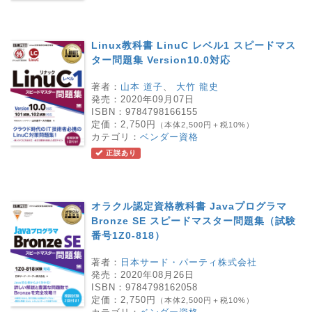
Linux教科書 LinuC レベル1 スピードマス
ター問題集 Version10.0対応
著者：
山本 道子
、
大竹 龍史
発売：
2020年09月07日
ISBN：
9784798166155
定価：
2,750円
（本体2,500円＋税10%）
カテゴリ：
ベンダー資格
正誤あり
オラクル認定資格教科書 Javaプログラマ
Bronze SE スピードマスター問題集（試験
番号1Z0-818）
著者：
日本サード・パーティ株式会社
発売：
2020年08月26日
ISBN：
9784798162058
定価：
2,750円
（本体2,500円＋税10%）