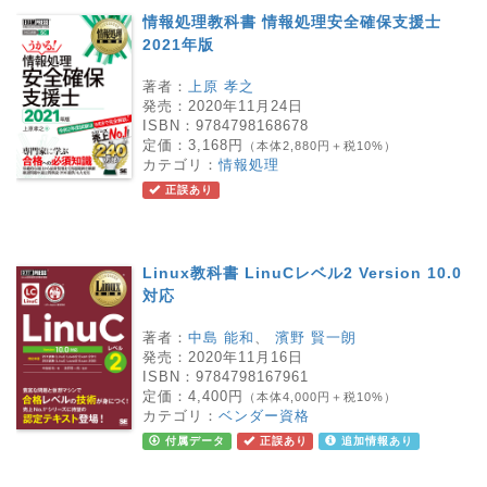
情報処理教科書 情報処理安全確保支援士
2021年版
著者：
上原 孝之
発売：
2020年11月24日
ISBN：
9784798168678
定価：
3,168円
（本体2,880円＋税10%）
カテゴリ：
情報処理
正誤あり
Linux教科書 LinuCレベル2 Version 10.0
対応
著者：
中島 能和
、
濱野 賢一朗
発売：
2020年11月16日
ISBN：
9784798167961
定価：
4,400円
（本体4,000円＋税10%）
カテゴリ：
ベンダー資格
付属データ
正誤あり
追加情報あり