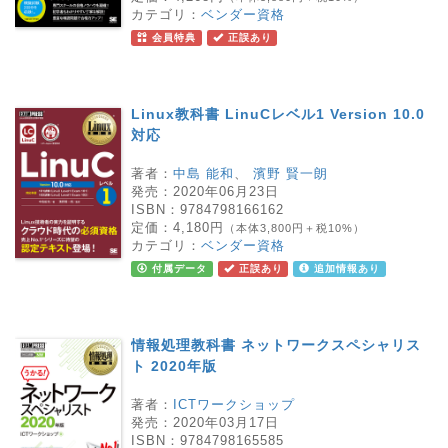
カテゴリ：
ベンダー資格
会員特典
正誤あり
Linux教科書 LinuCレベル1 Version 10.0
対応
著者：
中島 能和
、
濱野 賢一朗
発売：
2020年06月23日
ISBN：
9784798166162
定価：
4,180円
（本体3,800円＋税10%）
カテゴリ：
ベンダー資格
付属データ
正誤あり
追加情報あり
情報処理教科書 ネットワークスペシャリス
ト 2020年版
著者：
ICTワークショップ
発売：
2020年03月17日
ISBN：
9784798165585