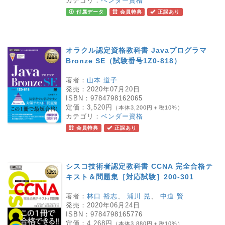
カテゴリ：
ベンダー資格
付属データ
会員特典
正誤あり
オラクル認定資格教科書 Javaプログラマ
Bronze SE（試験番号1Z0-818）
著者：
山本 道子
発売：
2020年07月20日
ISBN：
9784798162065
定価：
3,520円
（本体3,200円＋税10%）
カテゴリ：
ベンダー資格
会員特典
正誤あり
シスコ技術者認定教科書 CCNA 完全合格テ
キスト＆問題集［対応試験］200-301
著者：
林口 裕志
、
浦川 晃
、
中道 賢
発売：
2020年06月24日
ISBN：
9784798165776
定価：
4,268円
（本体3,880円＋税10%）