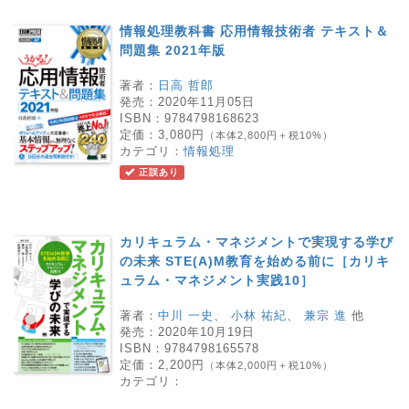
情報処理教科書 応用情報技術者 テキスト＆
問題集 2021年版
著者：
日高 哲郎
発売：
2020年11月05日
ISBN：
9784798168623
定価：
3,080円
（本体2,800円＋税10%）
カテゴリ：
情報処理
正誤あり
カリキュラム・マネジメントで実現する学び
の未来 STE(A)M教育を始める前に［カリキ
ュラム・マネジメント実践10］
著者：
中川 一史
、
小林 祐紀
、
兼宗 進
他
発売：
2020年10月19日
ISBN：
9784798165578
定価：
2,200円
（本体2,000円＋税10%）
カテゴリ：