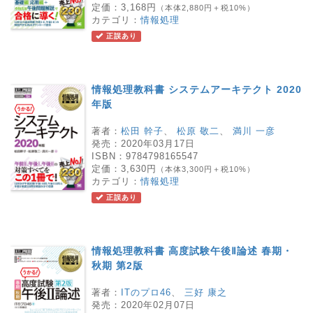
定価：
3,168円
（本体2,880円＋税10%）
カテゴリ：
情報処理
正誤あり
情報処理教科書 システムアーキテクト 2020
年版
著者：
松田 幹子
、
松原 敬二
、
満川 一彦
発売：
2020年03月17日
ISBN：
9784798165547
定価：
3,630円
（本体3,300円＋税10%）
カテゴリ：
情報処理
正誤あり
情報処理教科書 高度試験午後Ⅱ論述 春期・
秋期 第2版
著者：
ITのプロ46
、
三好 康之
発売：
2020年02月07日