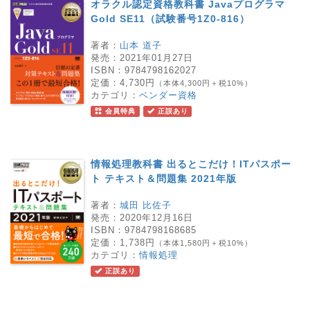
オラクル認定資格教科書 Javaプログラマ
Gold SE11（試験番号1Z0-816）
著者：
山本 道子
発売：
2021年01月27日
ISBN：
9784798162027
定価：
4,730円
（本体4,300円＋税10%）
カテゴリ：
ベンダー資格
会員特典
正誤あり
情報処理教科書 出るとこだけ！ITパスポー
ト テキスト＆問題集 2021年版
著者：
城田 比佐子
発売：
2020年12月16日
ISBN：
9784798168685
定価：
1,738円
（本体1,580円＋税10%）
カテゴリ：
情報処理
正誤あり