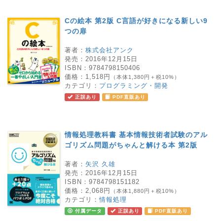
Cの絵本 第2版 C言語が好きになる新しい9
つの扉
著者：
株式会社アンク
発売：
2016年12月15日
ISBN：
9784798150406
価格：
1,518円
（本体1,380円＋税10%）
カテゴリ：
プログラミング・開発
正誤あり
PDF直販あり
情報処理教科書 基本情報技術者試験のアル
ゴリズム問題がちゃんと解ける本 第2版
著者：
矢沢 久雄
発売：
2016年12月15日
ISBN：
9784798151182
価格：
2,068円
（本体1,880円＋税10%）
カテゴリ：
情報処理
付属データ
正誤あり
PDF直販あり