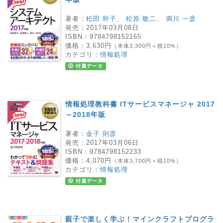
著者：
松田 幹子
、
松原 敬二
、
満川 一彦
発売：
2017年03月08日
ISBN：
9784798152165
価格：
3,630円
（本体3,300円＋税10%）
カテゴリ：
情報処理
付属データ
情報処理教科書 ITサービスマネージャ 2017
～2018年版
著者：
金子 則彦
発売：
2017年03月06日
ISBN：
9784798152233
価格：
4,070円
（本体3,700円＋税10%）
カテゴリ：
情報処理
付属データ
親子で楽しく学ぶ！マインクラフトプログラ