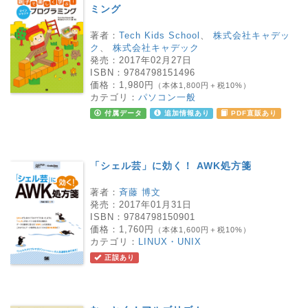
ミング
著者：
Tech Kids School
、
株式会社キャデッ
ク
、
株式会社キャデック
発売：
2017年02月27日
ISBN：
9784798151496
価格：
1,980円
（本体1,800円＋税10%）
カテゴリ：
パソコン一般
付属データ
追加情報あり
PDF直販あり
「シェル芸」に効く！ AWK処方箋
著者：
斉藤 博文
発売：
2017年01月31日
ISBN：
9784798150901
価格：
1,760円
（本体1,600円＋税10%）
カテゴリ：
LINUX・UNIX
正誤あり