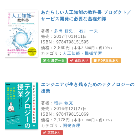
あたらしい人工知能の教科書 プロダクト／
サービス開発に必要な基礎知識
著者：
多田 智史
、
石井 一夫
発売：
2017年01月11日
ISBN：
9784798151595
価格：
2,860円
（本体2,600円＋税10%）
カテゴリ：
人工知能・機械学習
付属データ
正誤あり
PDF直販あり
エンジニアが生き残るためのテクノロジーの
授業
著者：
増井 敏克
発売：
2016年12月27日
ISBN：
9784798151069
価格：
2,178円
（本体1,980円＋税10%）
カテゴリ：
開発管理
正誤あり