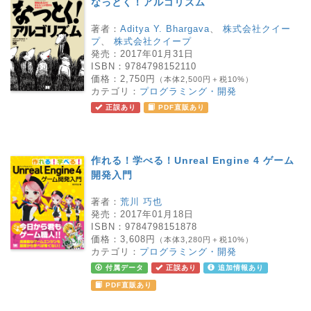
なっとく！アルゴリズム
著者：
Aditya Y. Bhargava
、
株式会社クイー
プ
、
株式会社クイープ
発売：
2017年01月31日
ISBN：
9784798152110
価格：
2,750円
（本体2,500円＋税10%）
カテゴリ：
プログラミング・開発
正誤あり
PDF直販あり
作れる！学べる！Unreal Engine 4 ゲーム
開発入門
著者：
荒川 巧也
発売：
2017年01月18日
ISBN：
9784798151878
価格：
3,608円
（本体3,280円＋税10%）
カテゴリ：
プログラミング・開発
付属データ
正誤あり
追加情報あり
PDF直販あり