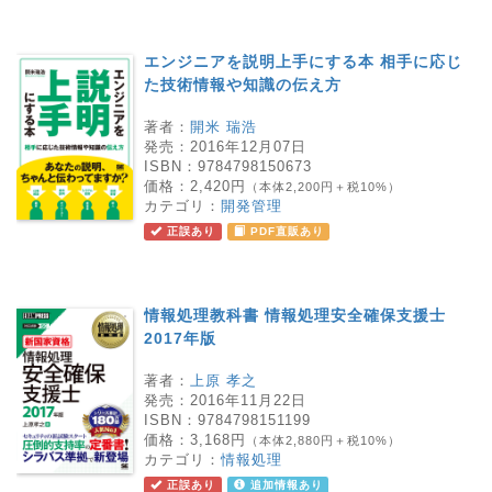
エンジニアを説明上手にする本 相手に応じ
た技術情報や知識の伝え方
著者：
開米 瑞浩
発売：
2016年12月07日
ISBN：
9784798150673
価格：
2,420円
（本体2,200円＋税10%）
カテゴリ：
開発管理
正誤あり
PDF直販あり
情報処理教科書 情報処理安全確保支援士
2017年版
著者：
上原 孝之
発売：
2016年11月22日
ISBN：
9784798151199
価格：
3,168円
（本体2,880円＋税10%）
カテゴリ：
情報処理
正誤あり
追加情報あり