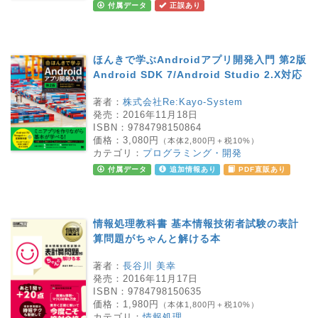
付属データ
正誤あり
ほんきで学ぶAndroidアプリ開発入門 第2版
Android SDK 7/Android Studio 2.X対応
著者：
株式会社Re:Kayo-System
発売：
2016年11月18日
ISBN：
9784798150864
価格：
3,080円
（本体2,800円＋税10%）
カテゴリ：
プログラミング・開発
付属データ
追加情報あり
PDF直販あり
情報処理教科書 基本情報技術者試験の表計
算問題がちゃんと解ける本
著者：
長谷川 美幸
発売：
2016年11月17日
ISBN：
9784798150635
価格：
1,980円
（本体1,800円＋税10%）
カテゴリ：
情報処理