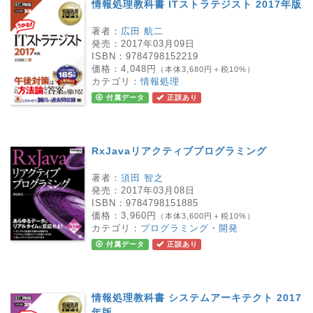
情報処理教科書 ITストラテジスト 2017年版
著者：
広田 航二
発売：
2017年03月09日
ISBN：
9784798152219
価格：
4,048円
（本体3,680円＋税10%）
カテゴリ：
情報処理
付属データ
正誤あり
RxJavaリアクティブプログラミング
著者：
須田 智之
発売：
2017年03月08日
ISBN：
9784798151885
価格：
3,960円
（本体3,600円＋税10%）
カテゴリ：
プログラミング・開発
付属データ
正誤あり
情報処理教科書 システムアーキテクト 2017
年版