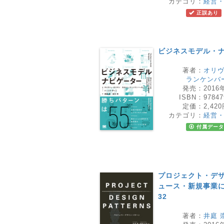
カテゴリ：
経営
正誤あり
ビジネスモデル・
著者：
オリ
ランケンバ
発売：
2016
ISBN：
97847
定価：
2,42
カテゴリ：
経営
付属データ
プロジェクト・デザ
ュース・新規事業
32
著者：
井庭 