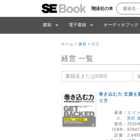
翔泳社の本
書籍
電子書籍
オーディオブック
ホーム >
書籍 >
経営
経営 一覧
書籍名
巻き込む力 支援を
り方
著者：
エヴ
ス
、
津田 
発売：
2016
ISBN：
97847
定価：
2,64