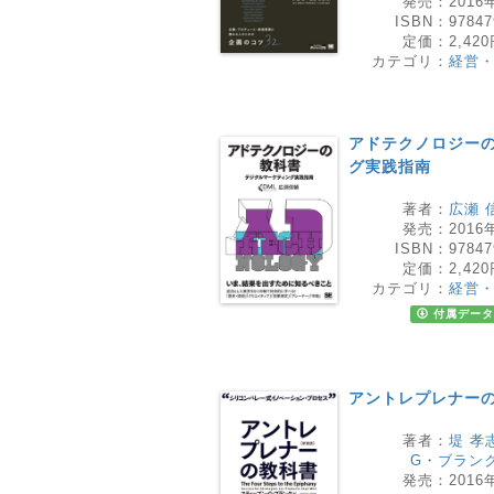
発売：
2016
ISBN：
97847
定価：
2,42
カテゴリ：
経営
アドテクノロジーの
グ実践指南
著者：
広瀬 
発売：
2016
ISBN：
97847
定価：
2,42
カテゴリ：
経営
付属データ
アントレプレナー
著者：
堤 孝
G・ブラン
発売：
2016