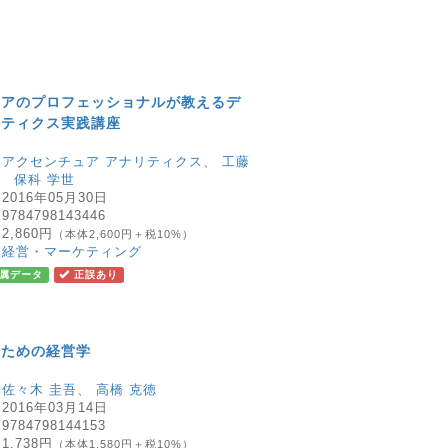
ュアのプロフェッショナルが教えるデ
リティクス実践講座
：
アクセンチュア アナリティクス
、
工藤
、
保科 学世
：
2016年05月30日
：
9784798143446
：
2,860円
（本体2,600円＋税10%）
：
経営・マーケティング
属データ
正誤あり
くための経営学
：
佐々木 圭吾
、
高橋 克徳
：
2016年03月14日
：
9784798144153
：
1,738円
（本体1,580円＋税10%）