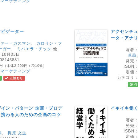
・マーケティング
ナビゲーター
アクセンチ
ータ・アナ
ヴァー・ガスマン
、
カロリン・フ
ーガー
、
ミハエラ・チック
他
著者
年10月03日
卓哉
98146881
発売
0円
（本体2,200円＋税10%）
ISBN
・マーケティング
定価
カテゴリ
正誤あり
付
イン・パターン 企画・プロデ
イキイキ働
に携わる人のための企画のコツ
著者
発売
ISBN
崇
、
梶原 文生
定価