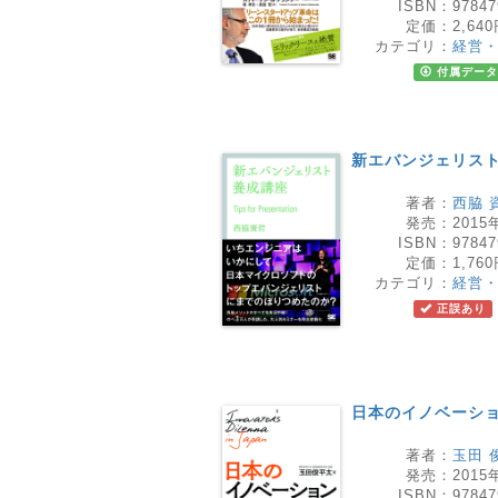
ISBN：
97847
定価：
2,64
カテゴリ：
経営
付属データ
新エバンジェリス
著者：
西脇 
発売：
2015
ISBN：
97847
定価：
1,76
カテゴリ：
経営
正誤あり
日本のイノベーシ
著者：
玉田 
発売：
2015
ISBN：
97847