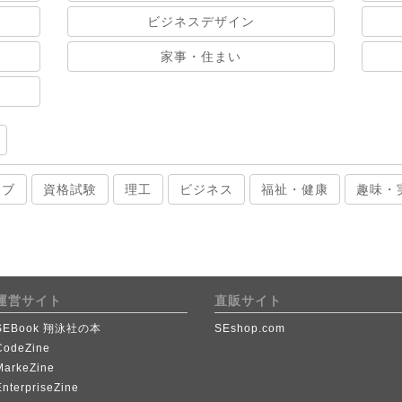
ビジネスデザイン
家事・住まい
ィブ
資格試験
理工
ビジネス
福祉・健康
趣味・
運営サイト
直販サイト
SEBook 翔泳社の本
SEshop.com
CodeZine
MarkeZine
EnterpriseZine