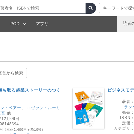
キーワードで探
読者
POD
アプリ
経営から検索
勝ち取る起業ストーリーのつく
ビジネスモデ
著者
ラン
ァン・ベアー
、
エヴァン・ルーミ
発売
真吾
他
ISBN
年12月08日
定価
98148694
カテゴリ
0円
（本体2,400円＋税10%）