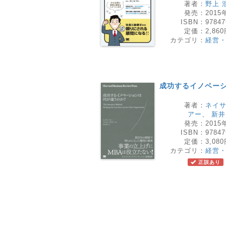
著者：
野上 
発売：
2015
ISBN：
97847
定価：
2,86
カテゴリ：
経営
成功するイノベー
著者：
ネイ
アー
、
新井
発売：
2015
ISBN：
97847
定価：
3,08
カテゴリ：
経営
正誤あり