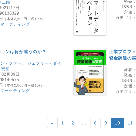
発売
浩二郎
ISBN
年02月17日
定価
98138329
カテゴリ
0円
（本体2,600円＋税10%）
・マーケティング
ションは何が違うのか？
士業プロフェ
資金調達の
サン・ファー
、
ジェフリー・ダイ
 宏征
著者
年02月09日
発売
98140575
ISBN
0円
（本体2,800円＋税10%）
定価
・マーケティング
カテゴリ
«
1
2
...
8
9
10
11