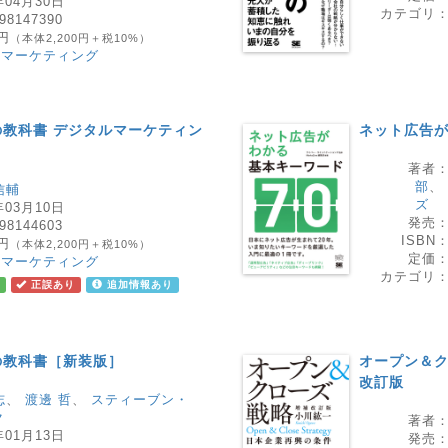
年04月30日
カテゴリ
98147390
0円
（本体2,200円＋税10%）
・マーケティング
教科書 デジタルマーケティン
ネット広告が
著者
部
、
信輔
ズ
年03月10日
発売
98144603
ISBN
0円
（本体2,200円＋税10%）
定価
・マーケティング
カテゴリ
正誤あり
追加情報あり
の教科書［新装版］
オープン＆ク
改訂版
志
、
渡邊 哲
、
スティーブン・
ク
著者
年01月13日
発売