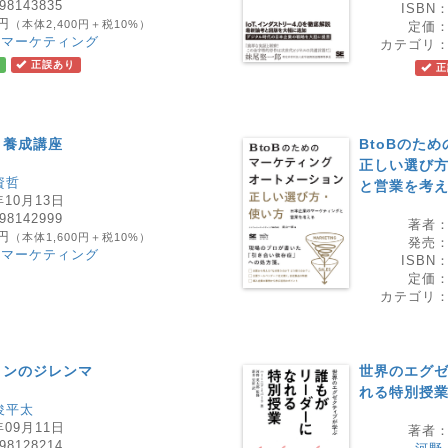
98143835
ISBN
0円
（本体2,400円＋税10%）
定価
・マーケティング
カテゴリ
正誤あり
正
ト養成講座
BtoBのた
正しい選び方
資哲
と営業を考
年10月13日
98142999
著者
0円
（本体1,600円＋税10%）
発売
・マーケティング
ISBN
定価
カテゴリ
ョンのジレンマ
世界のエグゼ
れる特別授
俊平太
年09月11日
著者
98128214