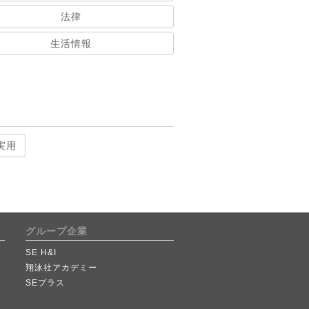
法律
生活情報
実用
グループ企業
SE H&I
翔泳社アカデミー
SEプラス