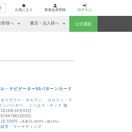
す
お気に入り
新規会員登録
ログイン
の皆様へ
書店・法人様へ
公式通販
ル・ナビゲーター55パターンカード
：
オリヴァー・ガスマン
、
カロリン・フ
ケンバーガー
、
ミハエラ・チック
他
：
2016年10月03日
：
9784798150291
：
16,500円
（本体15,000円＋税10%）
：
経営・マーケティング