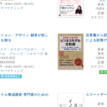
河野
0円
（本体2,000円＋税10%）
発売
・マーケティング
ISBN
定価
カテゴリ
ション・デザイン 顧客が欲し
決算書から読
スを創る
による財務
ックス・オスターワルダー
、
イ
著者
ール
、
グレッグ・ベルナーダ
他
発売
年04月16日
ISBN
98140568
定価
0円
カテゴリ
（本体2,800円＋税10%）
・マーケティング
付
追加情報あり
ナル養成講座 専門家のための
スマートデ
著者