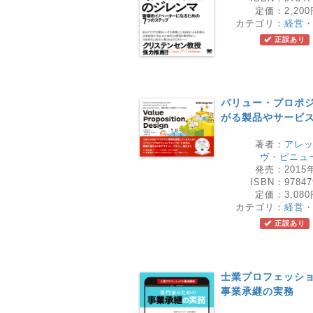
定価：
2,20
カテゴリ：
経営
正誤あり
バリュー・プロポジ
がる製品やサービ
著者：
アレ
ヴ・ピニュ
発売：
2015
ISBN：
97847
定価：
3,08
カテゴリ：
経営
正誤あり
士業プロフェッショ
事業承継の実務