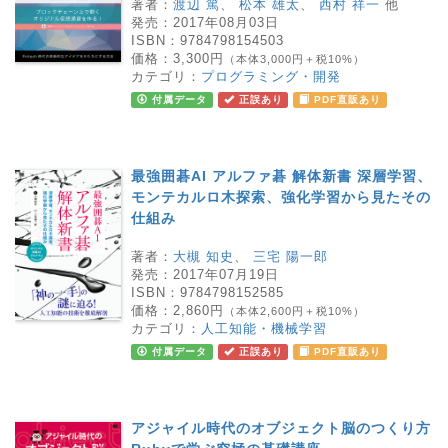
著者：
渡辺 篤
、
松本 雄太
、
西村 祥一
他
発売：
2017年08月03日
ISBN：
9784798154503
価格：
3,300円
（本体3,000円＋税10%）
カテゴリ：
プログラミング・開発
付属データ
正誤あり
PDF直販あり
最強囲碁AI アルファ碁 解体新書 深層学習、
モンテカルロ木探索、強化学習から見たその
仕組み
著者：
大槻 知史
、
三宅 陽一郎
発売：
2017年07月19日
ISBN：
9784798152585
価格：
2,860円
（本体2,600円＋税10%）
カテゴリ：
人工知能・機械学習
付属データ
正誤あり
PDF直販あり
アジャイル時代のオブジェクト脳のつくり方