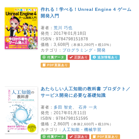
作れる！学べる！Unreal Engine 4 ゲーム
開発入門
著者：
荒川 巧也
発売：
2017年01月18日
ISBN：
9784798151878
価格：
3,608円
（本体3,280円＋税10%）
カテゴリ：
プログラミング・開発
付属データ
正誤あり
追加情報あり
PDF直販あり
あたらしい人工知能の教科書 プロダクト／
サービス開発に必要な基礎知識
著者：
多田 智史
、
石井 一夫
発売：
2017年01月11日
ISBN：
9784798151595
価格：
2,860円
（本体2,600円＋税10%）
カテゴリ：
人工知能・機械学習
付属データ
正誤あり
PDF直販あり