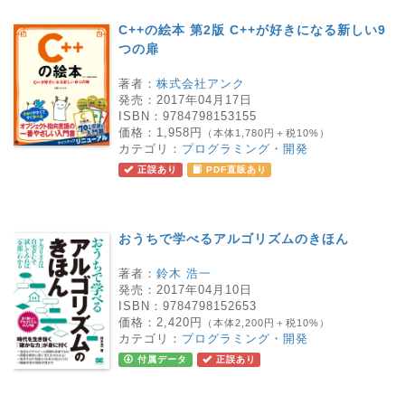
C++の絵本 第2版 C++が好きになる新しい9
つの扉
著者：
株式会社アンク
発売：
2017年04月17日
ISBN：
9784798153155
価格：
1,958円
（本体1,780円＋税10%）
カテゴリ：
プログラミング・開発
正誤あり
PDF直販あり
おうちで学べるアルゴリズムのきほん
著者：
鈴木 浩一
発売：
2017年04月10日
ISBN：
9784798152653
価格：
2,420円
（本体2,200円＋税10%）
カテゴリ：
プログラミング・開発
付属データ
正誤あり