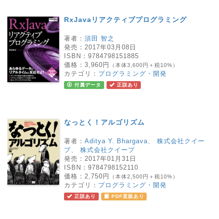
RxJavaリアクティブプログラミング
著者：
須田 智之
発売：
2017年03月08日
ISBN：
9784798151885
価格：
3,960円
（本体3,600円＋税10%）
カテゴリ：
プログラミング・開発
付属データ
正誤あり
なっとく！アルゴリズム
著者：
Aditya Y. Bhargava
、
株式会社クイー
プ
、
株式会社クイープ
発売：
2017年01月31日
ISBN：
9784798152110
価格：
2,750円
（本体2,500円＋税10%）
カテゴリ：
プログラミング・開発
正誤あり
PDF直販あり