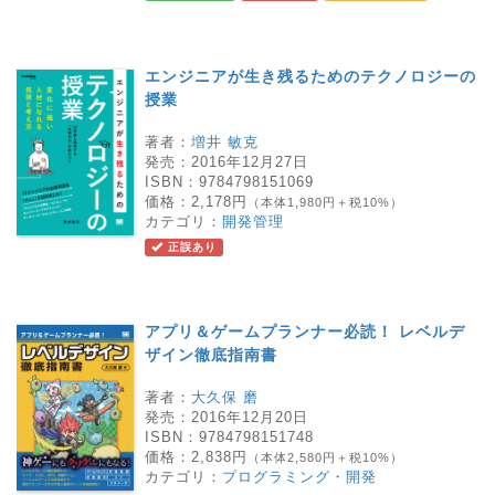
エンジニアが生き残るためのテクノロジーの
授業
著者：
増井 敏克
発売：
2016年12月27日
ISBN：
9784798151069
価格：
2,178円
（本体1,980円＋税10%）
カテゴリ：
開発管理
正誤あり
アプリ＆ゲームプランナー必読！ レベルデ
ザイン徹底指南書
著者：
大久保 磨
発売：
2016年12月20日
ISBN：
9784798151748
価格：
2,838円
（本体2,580円＋税10%）
カテゴリ：
プログラミング・開発