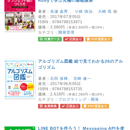
Rubyで学ぶ究極の基礎講座
著者：
長瀬 嘉秀
、
小林 慎治
、
大崎 瑶
他
発売：
2017年07月05日
ISBN：
9784798153971
価格：
3,080円
（本体2,800円＋税10%）
カテゴリ：
開発管理
付属データ
正誤あり
PDF直販あり
アルゴリズム図鑑 絵で見てわかる26のアル
ゴリズム
著者：
石田 保輝
、
宮崎 修一
発売：
2017年06月05日
ISBN：
9784798153735
価格：
2,618円
（本体2,380円＋税10%）
カテゴリ：
プログラミング・開発
会員特典
正誤あり
PDF直販あり
LINE BOTを作ろう！ Messaging APIを使