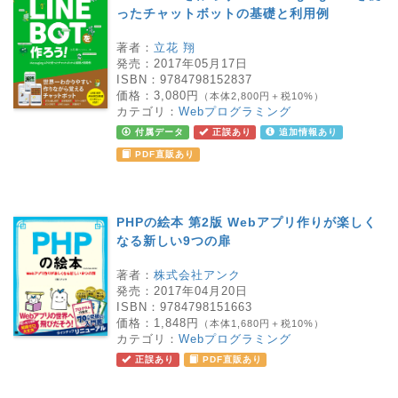
ったチャットボットの基礎と利用例
著者：
立花 翔
発売：
2017年05月17日
ISBN：
9784798152837
価格：
3,080円
（本体2,800円＋税10%）
カテゴリ：
Webプログラミング
付属データ
正誤あり
追加情報あり
PDF直販あり
PHPの絵本 第2版 Webアプリ作りが楽しく
なる新しい9つの扉
著者：
株式会社アンク
発売：
2017年04月20日
ISBN：
9784798151663
価格：
1,848円
（本体1,680円＋税10%）
カテゴリ：
Webプログラミング
正誤あり
PDF直販あり